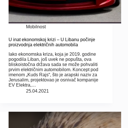
Mobilnost
U inat ekonomskoj krizi – U Libanu počinje
proizvodnja električnih automobila
Iako ekonomska kriza, koja je 2019. godine
pogodila Liban, još uvek ne popušta, ova
bliskoistočna država sada se može pohvaliti
prvim električnim automobilom. Koncept pod
imenom „Kuds Rajs“, što je arapski naziv za
Jerusalim, projektovao je osnivač kompanije
EV Elektra,…
25.04.2021