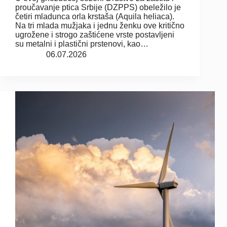
proučavanje ptica Srbije (DZPPS) obeležilo je
četiri mladunca orla krstaša (Aquila heliaca).
Na tri mlada mužjaka i jednu ženku ove kritično
ugrožene i strogo zaštićene vrste postavljeni
su metalni i plastični prstenovi, kao…
06.07.2026