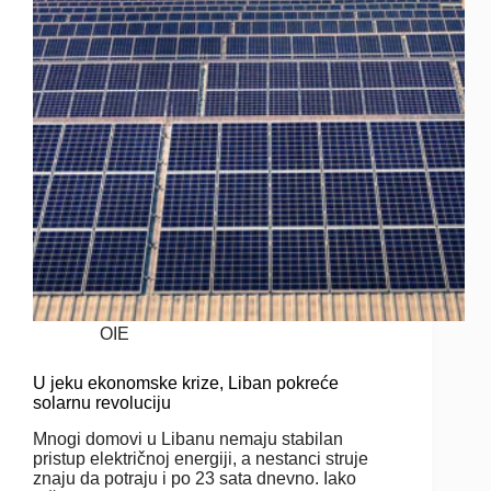
OIE
U jeku ekonomske krize, Liban pokreće
solarnu revoluciju
Mnogi domovi u Libanu nemaju stabilan
pristup električnoj energiji, a nestanci struje
znaju da potraju i po 23 sata dnevno. Iako