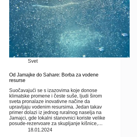
Svet
Od Jamajke do Sahare: Borba za vodene
resurse
Suočavajući se s izazovima koje donose
klimatske promene i česte suše, ljudi širom
sveta pronalaze inovativne načine da
upravljaju vodenim resursima. Jedan takav
primer dolazi iz jednog ruralnog naselja na
Jamajci, gde lokalni stanovnici koriste velike
posude-rezervoare za skupljanje kišnice,…
18.01.2024