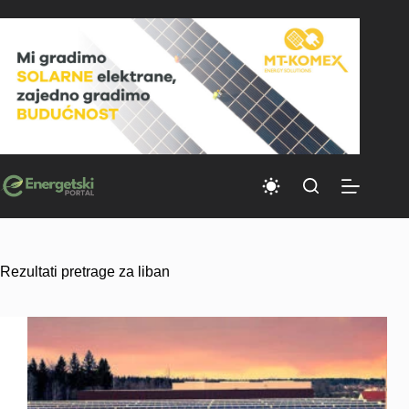
Skip
to
content
Rezultati pretrage za liban