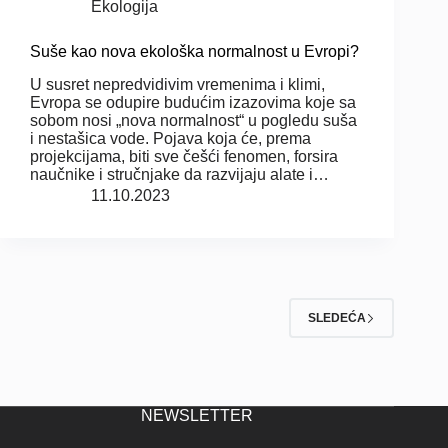
Ekologija
Suše kao nova ekološka normalnost u Evropi?
U susret nepredvidivim vremenima i klimi,
Evropa se odupire budućim izazovima koje sa
sobom nosi „nova normalnost“ u pogledu suša
i nestašica vode. Pojava koja će, prema
projekcijama, biti sve češći fenomen, forsira
naučnike i stručnjake da razvijaju alate i…
11.10.2023
SLEDEĆA
NEWSLETTER