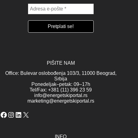
PIŠITE NAM
Office: Bulevar oslobođenja 103/3, 11000 Beograd,
Srbija
Ponedeljak–petak: 09–17h
Tel/Fax: +381 (11) 396 23 59
info@energetskiportal.rs
marketing@energetskiportal.rs
Facebook
Instagram
LinkedIn
X
INFO