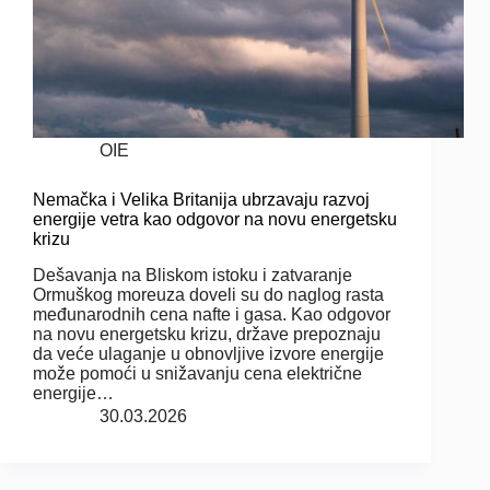
OIE
Nemačka i Velika Britanija ubrzavaju razvoj
energije vetra kao odgovor na novu energetsku
krizu
Dešavanja na Bliskom istoku i zatvaranje
Ormuškog moreuza doveli su do naglog rasta
međunarodnih cena nafte i gasa. Kao odgovor
na novu energetsku krizu, države prepoznaju
da veće ulaganje u obnovljive izvore energije
može pomoći u snižavanju cena električne
energije…
30.03.2026