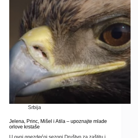
Srbija
Jelena, Princ, Mišel i Atila – upoznajte mlade
orlove krstaše
U ovoj gnezdećoj sezoni Društvo za zaštitu i