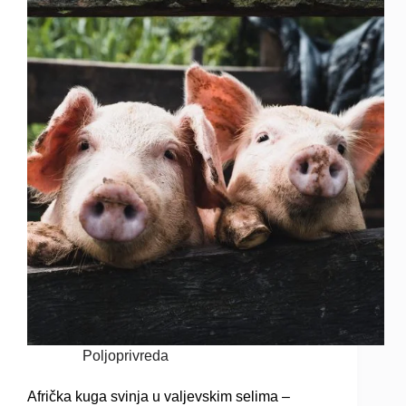
Poljoprivreda
Afrička kuga svinja u valjevskim selima –