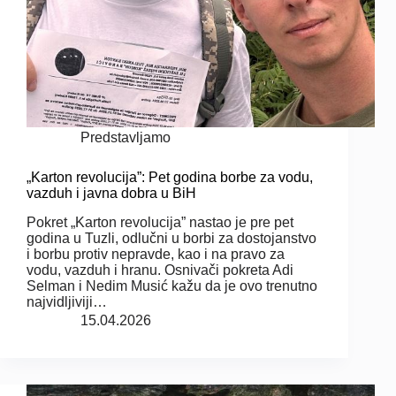
Predstavljamo
„Karton revolucija”: Pet godina borbe za vodu,
vazduh i javna dobra u BiH
Pokret „Karton revolucija” nastao je pre pet
godina u Tuzli, odlučni u borbi za dostojanstvo
i borbu protiv nepravde, kao i na pravo za
vodu, vazduh i hranu. Osnivači pokreta Adi
Selman i Nedim Musić kažu da je ovo trenutno
najvidljiviji…
15.04.2026