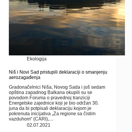
Ekologija
Niš i Novi Sad pristupili deklaraciji o smanjenju
aerozagađenja
Gradonačelnici Niša, Novog Sada i još sedam
opština zapadnog Balkana okupili su se
povodom Foruma o pravednoj tranziciji
Energetske zajednice koji je bio održan 30.
juna da bi potpisali deklaraciju kojom je
pokrenuta inicijativa „Za regione sa čistim
vazduhom“ (CARI),…
02.07.2021