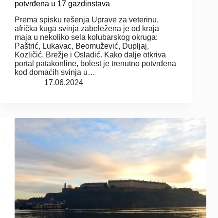
potvrđena u 17 gazdinstava
Prema spisku rešenja Uprave za veterinu,
afrička kuga svinja zabeležena je od kraja
maja u nekoliko sela kolubarskog okruga:
Paštrić, Lukavac, Beomužević, Dupljaj,
Kozličić, Brežje i Osladić. Kako dalje otkriva
portal patakonline, bolest je trenutno potvrđena
kod domaćih svinja u…
17.06.2024