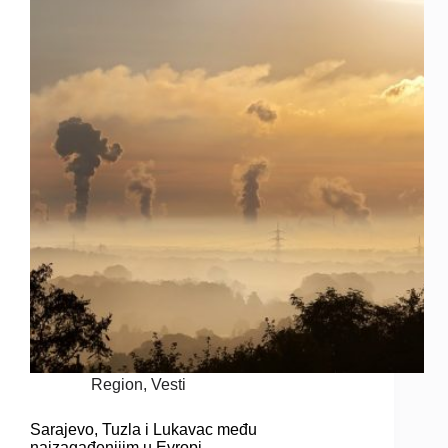
Region
,
Vesti
Sarajevo, Tuzla i Lukavac među
najzagađenijim u Evropi