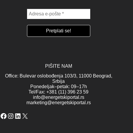
PIŠITE NAM
Office: Bulevar oslobođenja 103/3, 11000 Beograd,
Srbija
Ponedeljak–petak: 09–17h
Tel/Fax: +381 (11) 396 23 59
info@energetskiportal.rs
marketing@energetskiportal.rs
Facebook
Instagram
LinkedIn
X