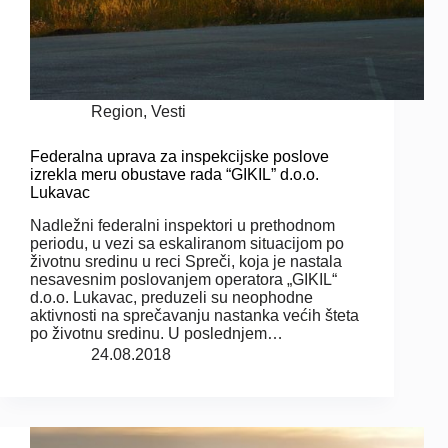
Region
,
Vesti
Federalna uprava za inspekcijske poslove
izrekla meru obustave rada “GIKIL” d.o.o.
Lukavac
Nadležni federalni inspektori u prethodnom
periodu, u vezi sa eskaliranom situacijom po
životnu sredinu u reci Spreči, koja je nastala
nesavesnim poslovanjem operatora „GIKIL“
d.o.o. Lukavac, preduzeli su neophodne
aktivnosti na sprečavanju nastanka većih šteta
po životnu sredinu. U poslednjem…
24.08.2018