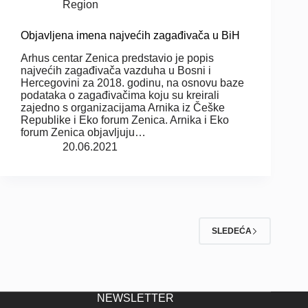
Region
Objavljena imena najvećih zagađivača u BiH
Arhus centar Zenica predstavio je popis
najvećih zagađivača vazduha u Bosni i
Hercegovini za 2018. godinu, na osnovu baze
podataka o zagađivačima koju su kreirali
zajedno s organizacijama Arnika iz Češke
Republike i Eko forum Zenica. Arnika i Eko
forum Zenica objavljuju…
20.06.2021
SLEDEĆA
NEWSLETTER