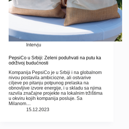
Intervju
PepsiCo u Srbiji: Zeleni poduhvati na putu ka
održivoj budućnosti
Kompanija PepsiCo je u Srbiji i na globalnom
nivou postavila ambiciozne, ali ostvarive
ciljeve po pitanju potpunog prelaska na
obnovljive izvore energije, i u skladu sa njima
razvila značajne projekte na lokalnim tržištima
u okviru kojih kompanija posluje. Sa
Milanom…
15.12.2023