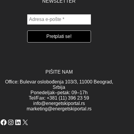
NEWSLETTER
PIŠITE NAM
Office: Bulevar oslobođenja 103/3, 11000 Beograd,
Srbija
Ponedeljak–petak: 09–17h
Tel/Fax: +381 (11) 396 23 59
info@energetskiportal.rs
marketing@energetskiportal.rs
Facebook
Instagram
LinkedIn
X