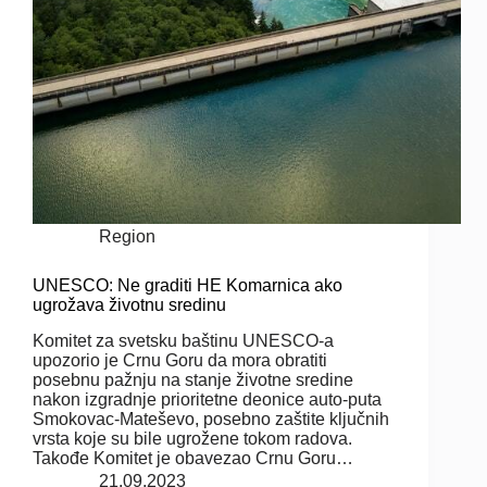
Region
UNESCO: Ne graditi HE Komarnica ako
ugrožava životnu sredinu
Komitet za svetsku baštinu UNESCO-a
upozorio je Crnu Goru da mora obratiti
posebnu pažnju na stanje životne sredine
nakon izgradnje prioritetne deonice auto-puta
Smokovac-Mateševo, posebno zaštite ključnih
vrsta koje su bile ugrožene tokom radova.
Takođe Komitet je obavezao Crnu Goru…
21.09.2023