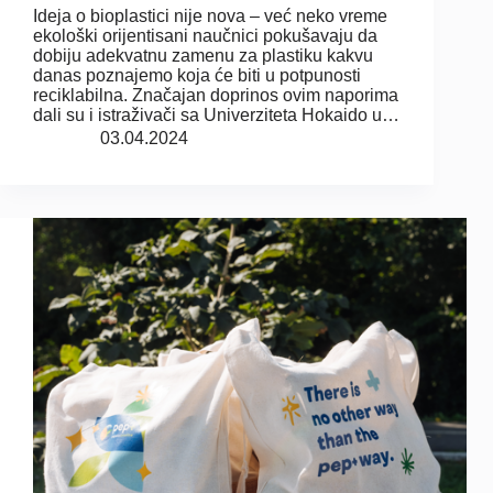
Ideja o bioplastici nije nova – već neko vreme
ekološki orijentisani naučnici pokušavaju da
dobiju adekvatnu zamenu za plastiku kakvu
danas poznajemo koja će biti u potpunosti
reciklabilna. Značajan doprinos ovim naporima
dali su i istraživači sa Univerziteta Hokaido u…
03.04.2024