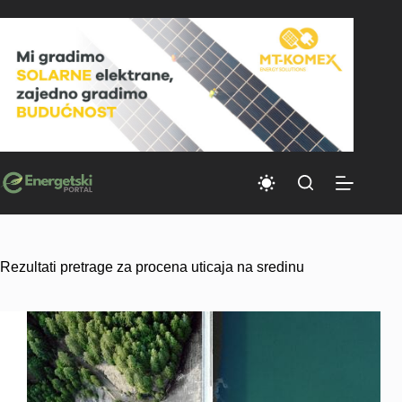
Skip
to
content
Rezultati pretrage za procena uticaja na sredinu