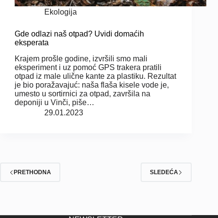
Ekologija
Gde odlazi naš otpad? Uvidi domaćih
eksperata
Krajem prošle godine, izvršili smo mali
eksperiment i uz pomoć GPS trakera pratili
otpad iz male ulične kante za plastiku. Rezultat
je bio poražavajuć: naša flaša kisele vode je,
umesto u sortirnici za otpad, završila na
deponiji u Vinči, piše…
29.01.2023
PRETHODNA
SLEDEĆA