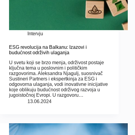
Intervju
ESG revolucija na Balkanu: Izazovi i
budućnost održivih ulaganja
U svetu koji se brzo menja, održivost postaje
ključna tema u poslovnim i političkim
razgovorima. Aleksandra Njagulj, suosnivač
Sustineri Partners i ekspertkinja za ESG i
odgovorna ulaganja, vodi inovativne inicijative
koje oblikuju budućnost održivog razvoja u
jugoistočnoj Evropi. U razgovoru…
13.06.2024