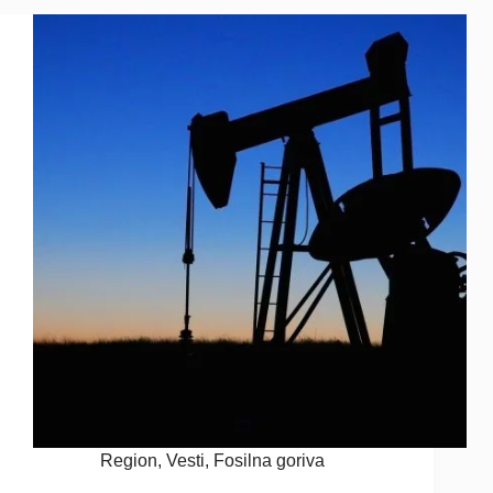
Region
,
Vesti
,
Fosilna goriva