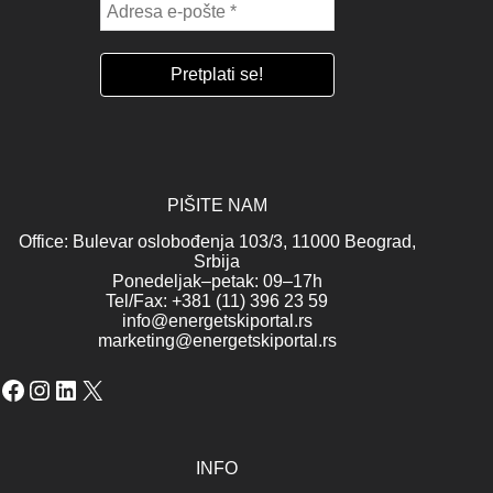
PIŠITE NAM
Office: Bulevar oslobođenja 103/3, 11000 Beograd,
Srbija
Ponedeljak–petak: 09–17h
Tel/Fax: +381 (11) 396 23 59
info@energetskiportal.rs
marketing@energetskiportal.rs
Facebook
Instagram
LinkedIn
X
INFO