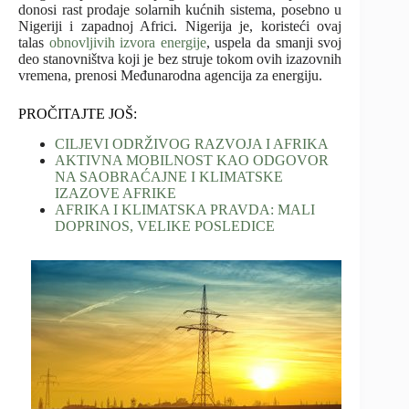
donosi rast prodaje solarnih kućnih sistema, posebno u
Nigeriji i zapadnoj Africi.
Nigerija je, koristeći ovaj
talas
obnovljivih izvora energije
, uspela da smanji svoj
deo stanovništva koji je bez struje tokom ovih izazovnih
vremena, prenosi Međunarodna agencija za energiju.
PROČITAJTE JOŠ:
CILJEVI ODRŽIVOG RAZVOJA I AFRIKA
AKTIVNA MOBILNOST KAO ODGOVOR
NA SAOBRAĆAJNE I KLIMATSKE
IZAZOVE AFRIKE
AFRIKA I KLIMATSKA PRAVDA: MALI
DOPRINOS, VELIKE POSLEDICE