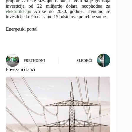
grupom Afričke razvojne banke, navodi da je godišnja
investicija od 22 milijarde dolara neophodna za
elektrifikaciju
Afrike do 2030. godine. Trenutno se
investicije kreću na samo 15 odsto ove potrebne sume.
Energetski portal
PRETHODNI
SLEDEĆI
Povezani članci