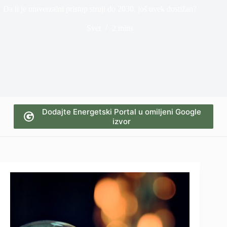
Da li je univerzalni pristup struji do 2030. još uvek dostižan?
Svet
2 mins
Dodajte Energetski Portal u omiljeni Google
izvor