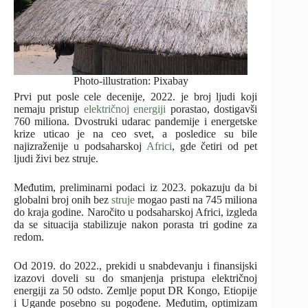
Photo-illustration: Pixabay
Prvi put posle cele decenije, 2022. je broj ljudi koji
nemaju pristup
električnoj energiji
porastao, dostigavši
760 miliona. Dvostruki udarac pandemije i energetske
krize uticao je na ceo svet, a posledice su bile
najizraženije u podsaharskoj
Africi
, gde četiri od pet
ljudi živi bez struje.
Međutim, preliminarni podaci iz 2023. pokazuju da bi
globalni broj onih bez
struje
mogao pasti na 745 miliona
do kraja godine. Naročito u podsaharskoj Africi, izgleda
da se situacija stabilizuje nakon porasta tri godine za
redom.
Od 2019. do 2022., prekidi u snabdevanju i finansijski
izazovi doveli su do smanjenja pristupa električnoj
energiji za 50 odsto. Zemlje poput DR Kongo, Etiopije
i Ugande posebno su pogođene. Međutim, optimizam