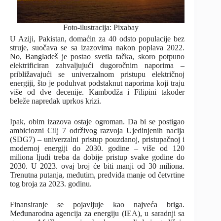
Foto-ilustracija: Pixabay
U Aziji, Pakistan, domaćin za 40 odsto populacije bez
struje, suočava se sa izazovima nakon poplava 2022.
No, Bangladeš je postao svetla tačka, skoro potpuno
elektrificiran zahvaljujući dugoročnim naporima –
približavajući se univerzalnom pristupu električnoj
energiji, što je poduhvat podstaknut naporima koji traju
više od dve decenije. Kambodža i Filipini također
beleže napredak uprkos krizi.
Ipak, obim izazova ostaje ogroman. Da bi se postigao
ambiciozni Cilj 7 održivog razvoja Ujedinjenih nacija
(SDG7) – univerzalni pristup pouzdanoj, pristupačnoj i
modernoj energiji do 2030. godine – više od 120
miliona ljudi treba da dobije pristup svake godine do
2030. U 2023. ovaj broj će biti manji od 30 miliona.
Trenutna putanja, međutim, predviđa manje od četvrtine
tog broja za 2023. godinu.
Finansiranje se pojavljuje kao najveća briga.
Međunarodna agencija za energiju (IEA), u saradnji sa