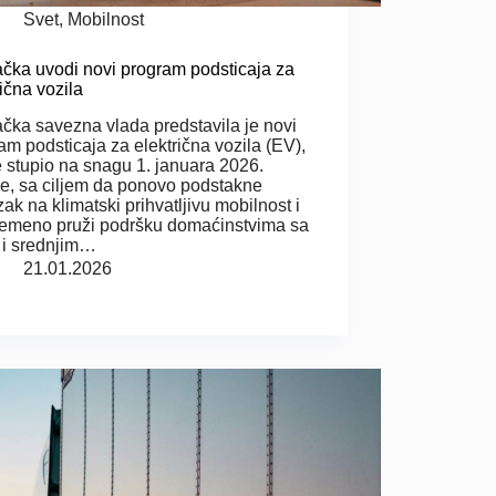
Svet
,
Mobilnost
ka uvodi novi program podsticaja za
rična vozila
ka savezna vlada predstavila je novi
am podsticaja za električna vozila (EV),
je stupio na snagu 1. januara 2026.
e, sa ciljem da ponovo podstakne
zak na klimatski prihvatljivu mobilnost i
remeno pruži podršku domaćinstvima sa
 i srednjim…
21.01.2026