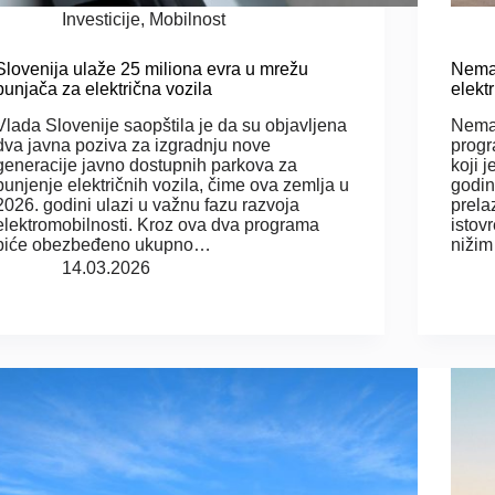
Investicije
,
Mobilnost
Slovenija ulaže 25 miliona evra u mrežu
Nemač
punjača za električna vozila
elekt
Vlada Slovenije saopštila je da su objavljena
Nemač
dva javna poziva za izgradnju nove
progr
generacije javno dostupnih parkova za
koji 
punjenje električnih vozila, čime ova zemlja u
godin
2026. godini ulazi u važnu fazu razvoja
prela
elektromobilnosti. Kroz ova dva programa
istov
biće obezbeđeno ukupno…
nižim
14.03.2026