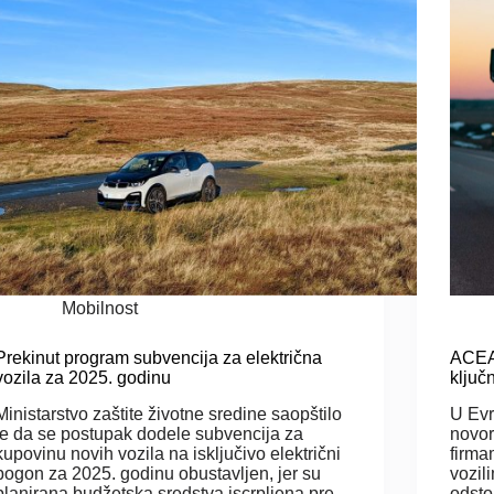
Mobilnost
Prekinut program subvencija za električna
ACEA:
vozila za 2025. godinu
ključ
Ministarstvo zaštite životne sredine saopštilo
U Evr
je da se postupak dodele subvencija za
novor
kupovinu novih vozila na isključivo električni
firma
pogon za 2025. godinu obustavljen, jer su
vozil
planirana budžetska sredstva iscrpljena pre
odsto