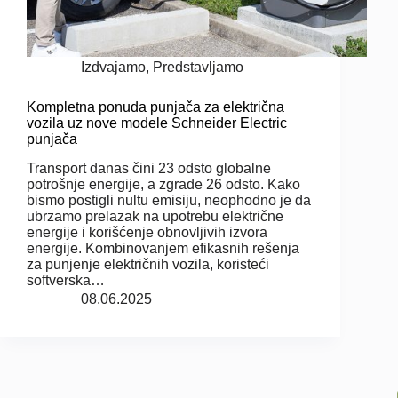
Izdvajamo
,
Predstavljamo
Kompletna ponuda punjača za električna
vozila uz nove modele Schneider Electric
punjača
Transport danas čini 23 odsto globalne
potrošnje energije, a zgrade 26 odsto. Kako
bismo postigli nultu emisiju, neophodno je da
ubrzamo prelazak na upotrebu električne
energije i korišćenje obnovljivih izvora
energije. Kombinovanjem efikasnih rešenja
za punjenje električnih vozila, koristeći
softverska…
08.06.2025