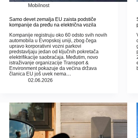
Mobilnost
Samo devet zemalja EU zaista podstiče
kompanije da pređu na električna vozila
Kompanije registruju oko 60 odsto svih novih
automobila u Evropskoj uniji, zbog čega
upravo korporativni vozni parkovi
predstavljaju jedan od ključnih pokretača
elektrifikacije saobraćaja. Međutim, novo
istraživanje organizacije Transport &
Environment pokazuje da većina država
članica EU još uvek nema…
02.06.2026