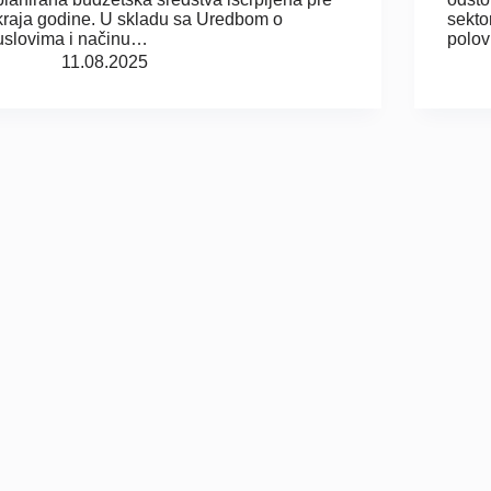
kraja godine. U skladu sa Uredbom o
sekto
uslovima i načinu…
polov
11.08.2025