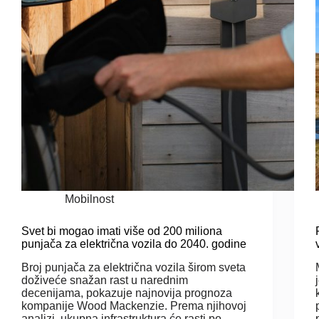
Mobilnost
Svet bi mogao imati više od 200 miliona
punjača za električna vozila do 2040. godine
Broj punjača za električna vozila širom sveta
doživeće snažan rast u narednim
decenijama, pokazuje najnovija prognoza
kompanije Wood Mackenzie. Prema njihovoj
analizi, ukupna infrastruktura će rasti po