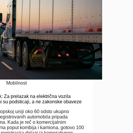
Mobilnost
 Za prelazak na električna vozila
ni su podsticaji, a ne zakonske obaveze
opskoj uniji oko 60 odsto ukupno
egistrovanih automobila pripada
ma. Kada je reč o komercijalnim
ima poput kombija i kamiona, gotovo 100
 registracija dolazi iz korporativnog