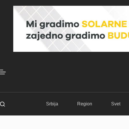
Skip
to
content
Srbija
Region
Svet