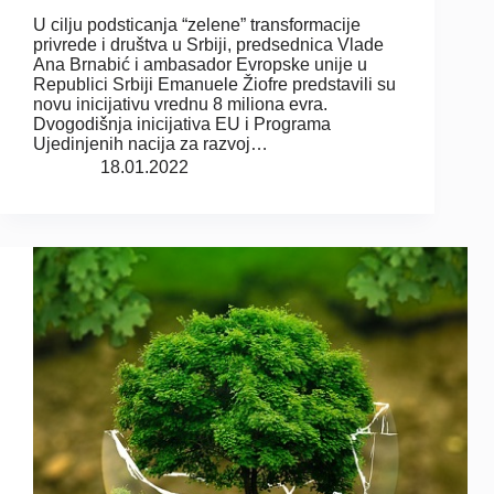
U cilju podsticanja “zelene” transformacije
privrede i društva u Srbiji, predsednica Vlade
Ana Brnabić i ambasador Evropske unije u
Republici Srbiji Emanuele Žiofre predstavili su
novu inicijativu vrednu 8 miliona evra.
Dvogodišnja inicijativa EU i Programa
Ujedinjenih nacija za razvoj…
18.01.2022