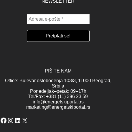
NEWSLETTER
PIŠITE NAM
Office: Bulevar oslobođenja 103/3, 11000 Beograd,
Srbija
Ponedeljak–petak: 09–17h
Tel/Fax: +381 (11) 396 23 59
info@energetskiportal.rs
marketing@energetskiportal.rs
Facebook
Instagram
LinkedIn
X