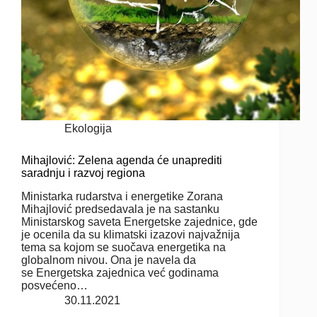
Ekologija
Mihajlović: Zelena agenda će unaprediti
saradnju i razvoj regiona
Ministarka rudarstva i energetike Zorana
Mihajlović predsedavala je na sastanku
Ministarskog saveta Energetske zajednice, gde
je ocenila da su klimatski izazovi najvažnija
tema sa kojom se suočava energetika na
globalnom nivou. Ona je navela da
se Energetska zajednica već godinama
posvećeno…
30.11.2021