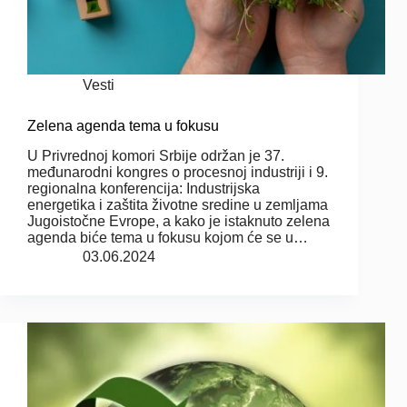
Vesti
Zelena agenda tema u fokusu
U Privrednoj komori Srbije održan je 37.
međunarodni kongres o procesnoj industriji i 9.
regionalna konferencija: Industrijska
energetika i zaštita životne sredine u zemljama
Jugoistočne Evrope, a kako je istaknuto zelena
agenda biće tema u fokusu kojom će se u…
03.06.2024