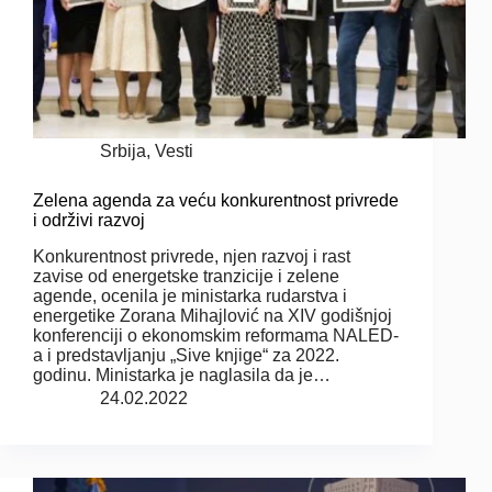
Srbija
,
Vesti
Zelena agenda za veću konkurentnost privrede
i održivi razvoj
Konkurentnost privrede, njen razvoj i rast
zavise od energetske tranzicije i zelene
agende, ocenila je ministarka rudarstva i
energetike Zorana Mihajlović na XIV godišnjoj
konferenciji o ekonomskim reformama NALED-
a i predstavljanju „Sive knjige“ za 2022.
godinu. Ministarka je naglasila da je…
24.02.2022