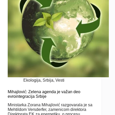
Ekologija
,
Srbija
,
Vesti
Mihajlović: Zelena agenda je važan deo
evrointegracija Srbije
Ministarka Zorana Mihajlović razgovarala je sa
Mehtildom Versderfer, zamenicom direktora
Direktorata EK za energetiku, o procesu