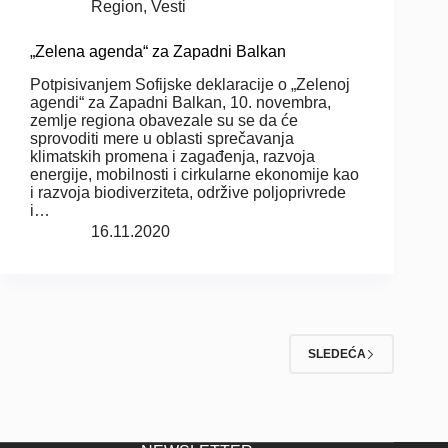
Region
,
Vesti
„Zelena agenda“ za Zapadni Balkan
Potpisivanjem Sofijske deklaracije o „Zelenoj
agendi“ za Zapadni Balkan, 10. novembra,
zemlje regiona obavezale su se da će
sprovoditi mere u oblasti sprečavanja
klimatskih promena i zagađenja, razvoja
energije, mobilnosti i cirkularne ekonomije kao
i razvoja biodiverziteta, održive poljoprivrede
i…
16.11.2020
SLEDEĆA