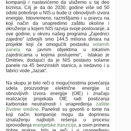
kompaniji i nastavićemo da ulažemo u taj deo
biznisa. Cilj je da do 2030. godine više od 50
odsto potrošnje u NIS-u bude iz obnovljivih izvora
energije. Istovremeno, razmišljamo i u pravcu na
koji način da unapredimo zaštitu okoline i
okruženje u kojem NIS razvija svoje poslovanje, a
ove godine, u okviru našeg programa „Zajednici
zajedno“ izdvojili smo 144,5 miliona dinara na
projekte koji će omogućiti postavku
solarnih
panela
na javnim objektima u lokalnim
zajednicama u kojima poslujemo“, istakao je
Dmitriev, dodajući da je NIS postavio solarne
panele na 45 benzinskih stanica, a nedavno i u
fabrici vode „Jazak“.
Na skupu je bilo reči o mogućnostima povećanja
udela proizvodnje električne energije iz
obnovljivih izvora energije (OIE) i značaju
realizacije projekata OIE radi postizanja
karbonske neutralnosti i unapređenja
zaštite
životne sredine
. Panelisti su govorili o tome na
koji način kompanije mogu da doprinesu
iznalaženju najboljih rešenja u procesu
sprovođenja
energetske tranzicije
, a osim primera
dobre prakse, bilo je reči i o unapređenju