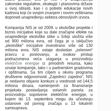
zakonske regulative, strategiji i planovima države
u ovoj oblasti, kao i o potrebi edukacije novih
kadrova koji će svojim znanjem i novim veštinama
doprineti unapređenju sektora obnovljivih izvora.
Kompanija NIS je od 2009. u ekološke projekte i
biznis inicijative koje su dale značajne efekte na
unapređenje ekološke slike u Srbiji uložila više
od 900 miliona evra, od čega je u isključivo
„ekološke“ inicijative investirano više od 130
miliona evra. NIS ostaje dosledan „zelenom“
pravcu u poslovanju, a ovakav pristup
podrazumeva veća ulaganja u proizvodnju
električne energije
iz prirodnih resursa, kako
unutar kompanije, tako i u partnerskim gradovima
i opštinama. Sa tim ciljem u okviru programa
društvene odgovornosti „Zajednici zajedno“, NIS
je nedavno objavio konkurs u vrednosti od 144,5
miliona dinara, namenjenih za finansiranje
projekata postavljanja solarnih panela za
proizvodnju sopstvene električne energije, u
kojem do 13. septembra mogu da učestvuju
ustanove od javnog značaja u 13 lokalnih
samouprava.