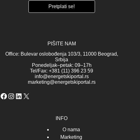
PIŠITE NAM
Office: Bulevar oslobođenja 103/3, 11000 Beograd,
Srbija
Ponedeljak–petak: 09–17h
Tel/Fax: +381 (11) 396 23 59
info@energetskiportal.rs
marketing@energetskiportal.rs
Facebook
Instagram
LinkedIn
X
INFO
O nama
Marketing