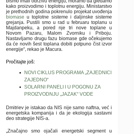
bismo imali održivu energiju, moramo da gledamo
kako proizvodimo i toplotnu energiju. Ministarstvo
je prethodnih godina pokrenulo projekat uvođenja
biomase
u toplotne sisteme i daljinske sisteme
grejanja. Pustili smo u rad u februaru toplanu u
Majdanpeku, a pored nje tri nove toplane u
Novom Pazaru, Malom Zvorniku i Priboju.
Nastavljamo drugu fazu biomase gde očekujemo
da će novih šest toplana dobiti potpuno čist izvor
energije“, rekao je Macura.
Pročitajte još:
NOVI CIKLUS PROGRAMA „ZAJEDNICI
ZAJEDNO“
SOLARNI PANELI I U POGONU ZA
PROIZVODNJU „JAZAK“ VODE
Dmitriev je istakao da NIS nije samo naftna, već i
energetska kompanija i da je ekologija sastavni
deo strategije NIS-a.
„Značajno smo ojačali energetski segment u