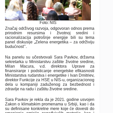
Foto: NIS
Značaj održivog razvoja, odgovoran odnos prema
prirodnim resursima i životnoj sredini i
racionalizacija potrošnje energije bili su tema
panel diskusije „Zelena energetika – za održiviju
budućnost’’.
Na panelu su učestvovali Sara Pavkov, državna
sekretarka u Ministarstvu zaštite životne sredine,
Milan Macura, v.d. direktora Uprave za
finansiranje i podsticanje energetske efikasnosti
Ministarstva rudarstva i energetike i Ivan Dmitriev,
direktor Funkcije za HSE u NIS-u, organizacionog
dela u kompaniji zaduženog za bezbednost i
zdravlje na radu i zaštitu životne sredine.
Sara Pavkov je rekla da je 2021. godine usvojen
Zakon o klimatskim promenama u Srbiji, kao i da
su definisane konkretne mere koje će dovesti do