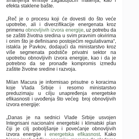
smanjenja emisije zagađujućih materija, kao i
efekta staklene bašte.
„Reč je o procesu koji će dovesti do što veće
upotrebe, ali i diverzifikacije energenata kroz
primenu
obnovljivih izvora energije
, uz potrebu da
se zaštiti životna sredina u svim pravnim okvirima
i onim što je definisano postojećim regulativama“,
istakla je Pavkov, dodajući da ministarstvo kroz
više segmenata podstiče privatni sektor na
upotrebu obnovljivih izvora energije, kao i da je
potrebno da se pronađe kompromis između
zaštite životne sredine i razvoja.
Milan Macura je informisao prisutne o koracima
koje Vlada Srbije i resorno ministarstvo
preduzimaju u cilju unapređenja energetske
efikasnosti i uvođenja što većeg broj obnovljivih
izvora energije:
„Danas je na sednici Vlade Srbije usvojen
Integrisani nacionalni energetski i klimatski plan
čiji je cilj poboljšanje i povećanje obnovljivih
izvora energije i
energetska efikasnost
. Kako