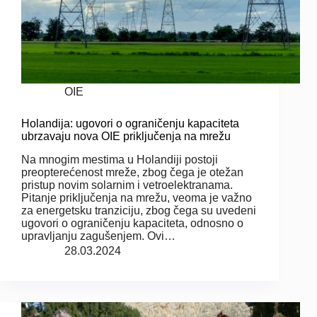
OIE
Holandija: ugovori o ograničenju kapaciteta
ubrzavaju nova OIE priključenja na mrežu
Na mnogim mestima u Holandiji postoji
preopterećenost mreže, zbog čega je otežan
pristup novim solarnim i vetroelektranama.
Pitanje priključenja na mrežu, veoma je važno
za energetsku tranziciju, zbog čega su uvedeni
ugovori o ograničenju kapaciteta, odnosno o
upravljanju zagušenjem. Ovi…
28.03.2024