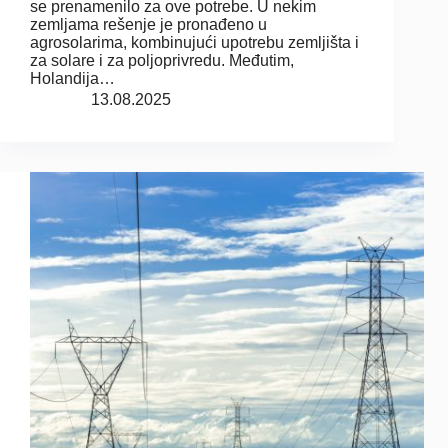
se prenamenilo za ove potrebe. U nekim
zemljama rešenje je pronađeno u
agrosolarima, kombinujući upotrebu zemljišta i
za solare i za poljoprivredu. Međutim,
Holandija…
13.08.2025