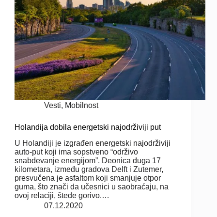
Vesti
,
Mobilnost
Holandija dobila energetski najodrživiji put
U Holandiji je izgrađen energetski najodrživiji
auto-put koji ima sopstveno “održivo
snabdevanje energijom”. Deonica duga 17
kilometara, između gradova Delft i Zutemer,
presvučena je asfaltom koji smanjuje otpor
guma, što znači da učesnici u saobraćaju, na
ovoj relaciji, štede gorivo.…
07.12.2020