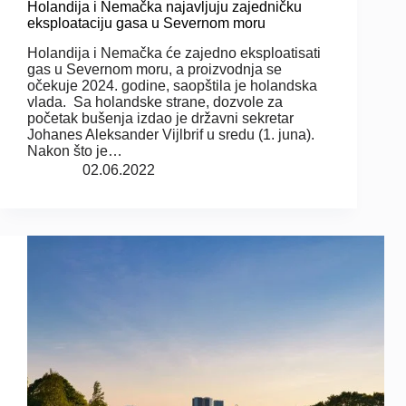
Holandija i Nemačka najavljuju zajedničku
eksploataciju gasa u Severnom moru
Holandija i Nemačka će zajedno eksploatisati
gas u Severnom moru, a proizvodnja se
očekuje 2024. godine, saopštila je holandska
vlada. Sa holandske strane, dozvole za
početak bušenja izdao je državni sekretar
Johanes Aleksander Vijlbrif u sredu (1. juna).
Nakon što je…
02.06.2022