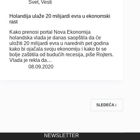
Svet
,
Vesti
Holandija ulaže 20 milijardi evra u ekonomski
rast
Kako prenosi portal Nova Ekonomija
holandska vlada je danas saopštila da će
uložiti 20 milijardi evra u narednih pet godina
kako bi ojačala svoju ekonomiju i kako bi se
bolje zaštitila od budućih recesija, piše Rojters.
Vlada je rekla da…
08.09.2020
SLEDEĆA
NEWSLETTER