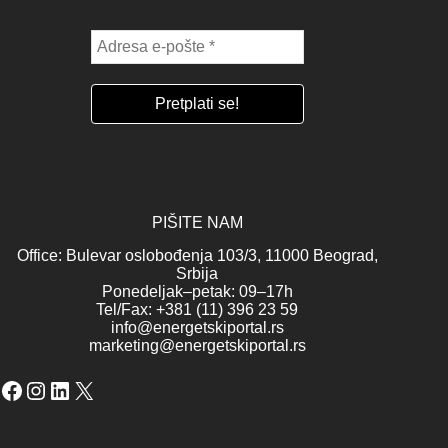
PIŠITE NAM
Office: Bulevar oslobođenja 103/3, 11000 Beograd,
Srbija
Ponedeljak–petak: 09–17h
Tel/Fax: +381 (11) 396 23 59
info@energetskiportal.rs
marketing@energetskiportal.rs
Facebook
Instagram
LinkedIn
X