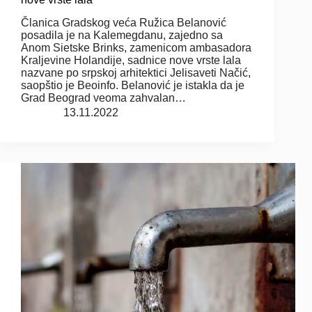
Članica Gradskog veća Ružica Belanović
posadila je na Kalemegdanu, zajedno sa
Anom Sietske Brinks, zamenicom ambasadora
Kraljevine Holandije, sadnice nove vrste lala
nazvane po srpskoj arhitektici Jelisaveti Načić,
saopštio je Beoinfo. Belanović je istakla da je
Grad Beograd veoma zahvalan…
13.11.2022