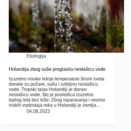
Ekologija
Holandija zbog suše proglasila nestašicu vode
Izuzetno visoke letnje temperature širom sveta
donele su požare, sušu i ozbiljnu nestašicu
vode. Tropski talas Holandiji je doneo
nestašicu vode, što je posledica izuzetno
toplog leta bez kiše. Zbog isparavanja i veoma
niskih vodostaja reka u Holandiji je zemlja…
04.08.2022