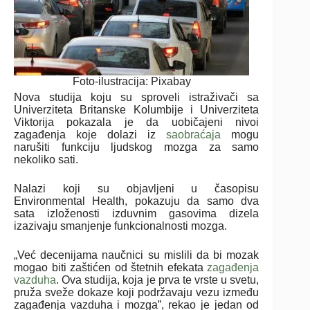
Foto-ilustracija: Pixabay
Nova studija koju su sproveli istraživači sa
Univerziteta Britanske Kolumbije i Univerziteta
Viktorija pokazala je da uobičajeni nivoi
zagađenja koje dolazi iz
saobraćaja
mogu
narušiti funkciju ljudskog
mozga za samo
nekoliko sati.
Nalazi koji su objavljeni u časopisu
Environmental Health, pokazuju da samo dva
sata izloženosti izduvnim gasovima dizela
izazivaju smanjenje funkcionalnosti mozga.
„Već decenijama naučnici su mislili da bi mozak
mogao biti zaštićen od štetnih efekata
zagađenja
vazduha
. Ova studija, koja je prva te vrste u svetu,
pruža sveže dokaze koji podržavaju vezu između
zagađenja vazduha i mozga”, rekao je jedan od