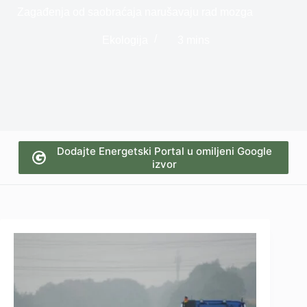
Zagađenja od saobraćaja narušavaju rad mozga
Ekologija
3 mins
Dodajte Energetski Portal u omiljeni Google
izvor