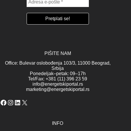
PIŠITE NAM
Office: Bulevar oslobođenja 103/3, 11000 Beograd,
Srbija
Ponedeljak–petak: 09–17h
Tel/Fax: +381 (11) 396 23 59
info@energetskiportal.rs
marketing@energetskiportal.rs
Facebook
Instagram
LinkedIn
X
INFO