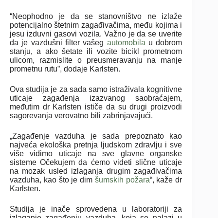
“Neophodno je da se stanovništvo ne izlaže
potencijalno štetnim zagađivačima, među kojima i
jesu izduvni gasovi vozila. Važno je da se uverite
da je vazdušni filter vašeg
automobila
u dobrom
stanju, a ako šetate ili vozite bicikl prometnom
ulicom, razmislite o preusmeravanju na manje
prometnu rutu”, dodaje Karlsten.
Ova studija je za sada samo istraživala kognitivne
uticaje zagađenja izazvanog saobraćajem,
međutim dr Karlsten ističe da su drugi proizvodi
sagorevanja verovatno bili zabrinjavajući.
„Zagađenje vazduha je sada prepoznato kao
najveća ekološka pretnja ljudskom zdravlju i sve
više vidimo uticaje na sve glavne organske
sisteme Očekujem da ćemo videti slične uticaje
na mozak usled izlaganja drugim zagađivačima
vazduha, kao što je dim
šumskih požara
“, kaže dr
Karlsten.
Studija je inače sprovedena u laboratoriji za
izlaganje zagađenju vazduha, koja se nalazi u