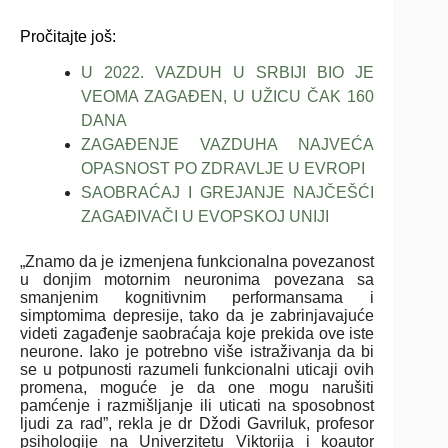
Pročitajte još:
U 2022. VAZDUH U SRBIJI BIO JE
VEOMA ZAGAĐEN, U UŽICU ČAK 160
DANA
ZAGAĐENJE VAZDUHA NAJVEĆA
OPASNOST PO ZDRAVLJE U EVROPI
SAOBRAĆAJ I GREJANJE NAJČEŠĆI
ZAGAĐIVAČI U EVOPSKOJ UNIJI
„Znamo da je izmenjena funkcionalna povezanost
u donjim motornim neuronima povezana sa
smanjenim kognitivnim performansama i
simptomima depresije, tako da je zabrinjavajuće
videti zagađenje saobraćaja koje prekida ove iste
neurone. Iako je potrebno više istraživanja da bi
se u potpunosti razumeli funkcionalni uticaji ovih
promena, moguće je da one mogu narušiti
pamćenje i razmišljanje ili uticati na sposobnost
ljudi za rad”, rekla je dr Džodi Gavriluk, profesor
psihologije na Univerzitetu Viktorija i koautor