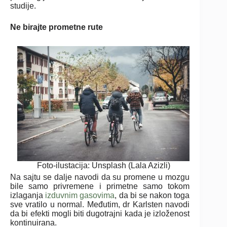
studije.
Ne birajte prometne rute
Foto-ilustacija: Unsplash (Lala Azizli)
Na sajtu se dalje navodi da su promene u mozgu
bile samo privremene i primetne samo tokom
izlaganja
izduvnim gasovima
, da bi se nakon toga
sve vratilo u normal. Međutim, dr Karlsten navodi
da bi efekti
mogli biti dugotrajni kada je izloženost
kontinuirana.