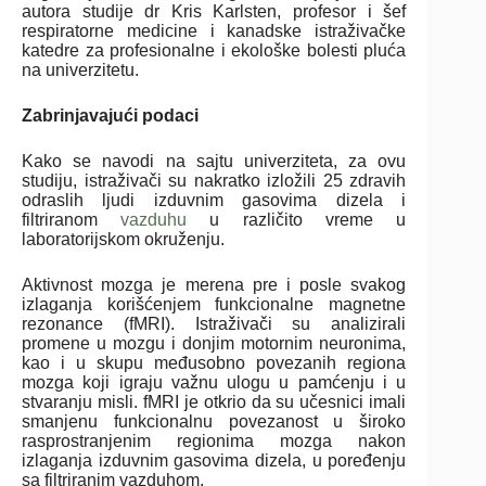
autora studije dr Kris Karlsten, profesor i šef
respiratorne medicine i kanadske istraživačke
katedre za profesionalne i ekološke bolesti pluća
na univerzitetu.
Zabrinjavajući podaci
Kako se navodi na sajtu univerziteta, za ovu
studiju, istraživači su nakratko izložili 25 zdravih
odraslih ljudi izduvnim gasovima dizela i
filtriranom
vazduhu
u različito vreme u
laboratorijskom okruženju.
Aktivnost mozga je merena pre i posle svakog
izlaganja korišćenjem funkcionalne magnetne
rezonance (fMRI).
Istraživači su analizirali
promene u mozgu i donjim motornim neuronima,
kao i u skupu međusobno povezanih regiona
mozga koji igraju važnu ulogu u pamćenju i u
stvaranju misli. fMRI je otkrio da su
učesnici imali
smanjenu funkcionalnu povezanost u široko
rasprostranjenim regionima mozga nakon
izlaganja izduvnim gasovima dizela, u poređenju
sa filtriranim vazduhom.