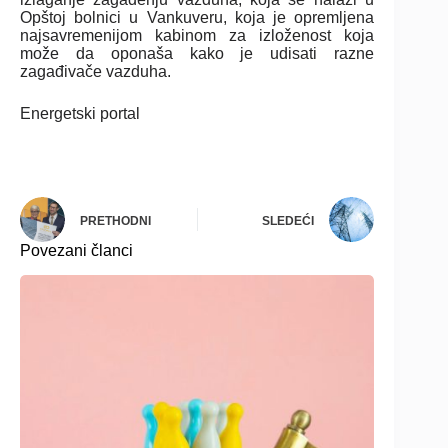
Opštoj bolnici u Vankuveru, koja je opremljena
najsavremenijom kabinom za izloženost koja
može da oponaša kako je udisati razne
zagađivače vazduha.
Energetski portal
PRETHODNI
SLEDEĆI
Povezani članci