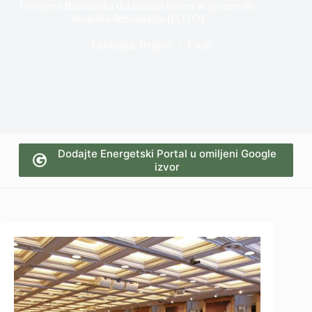
Usvojena Budvanska deklaracija kojom se promoviše
ekološka demokratija (FOTO)
Ekologija
,
Region
1 min
Dodajte Energetski Portal u omiljeni Google
izvor