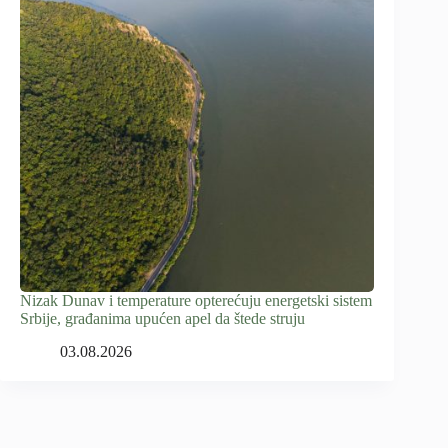
Nizak Dunav i temperature opterećuju energetski sistem
Srbije, građanima upućen apel da štede struju
03.08.2026