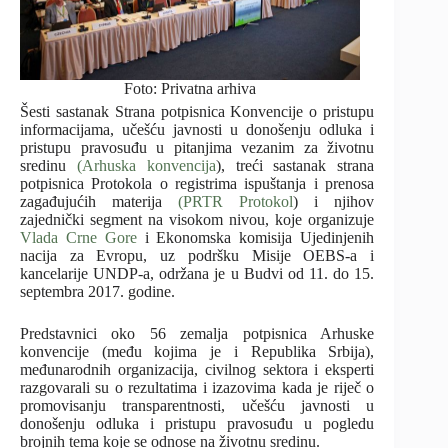
Foto: Privatna arhiva
Šesti sastanak Strana potpisnica Konvencije o pristupu
informacijama, učešću javnosti u donošenju odluka i
pristupu pravosuđu u pitanjima vezanim za životnu
sredinu
(Arhuska konvencija
), treći sastanak strana
potpisnica Protokola o registrima ispuštanja i prenosa
zagađujućih materija
(PRTR Protokol
) i njihov
zajednički segment na visokom nivou, koje organizuje
Vlada Crne Gore
i Ekonomska komisija Ujedinjenih
nacija za Evropu, uz podršku Misije OEBS-a i
kancelarije UNDP-a, održana je u Budvi od 11. do 15.
septembra 2017. godine.
Predstavnici oko 56 zemalja potpisnica Arhuske
konvencije (među kojima je i Republika Srbija),
međunarodnih organizacija, civilnog sektora i eksperti
razgovarali su o rezultatima i izazovima kada je riječ o
promovisanju transparentnosti, učešću javnosti u
donošenju odluka i pristupu pravosuđu u pogledu
brojnih tema koje se odnose na životnu sredinu.