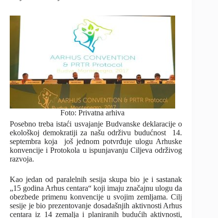
Foto: Privatna arhiva
Posebno treba istaći usvajanje Budvanske deklaracije o
ekološkoj demokratiji za našu održivu budućnost 14.
septembra koja još jednom potvrđuje ulogu Arhuske
konvencije i Protokola u ispunjavanju Ciljeva održivog
razvoja.
Kao jedan od paralelnih sesija skupa bio je i sastanak
„15 godina Arhus centara“ koji imaju značajnu ulogu da
obezbede primenu konvencije u svojim zemljama. Cilj
sesije je bio prezentovanje dosadašnjih aktivnosti Arhus
centara iz 14 zemalja i planiranih budućih aktivnosti,