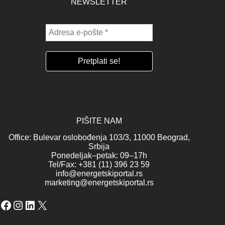
NEWSLETTER
PIŠITE NAM
Office: Bulevar oslobođenja 103/3, 11000 Beograd,
Srbija
Ponedeljak–petak: 09–17h
Tel/Fax: +381 (11) 396 23 59
info@energetskiportal.rs
marketing@energetskiportal.rs
Facebook
Instagram
LinkedIn
X