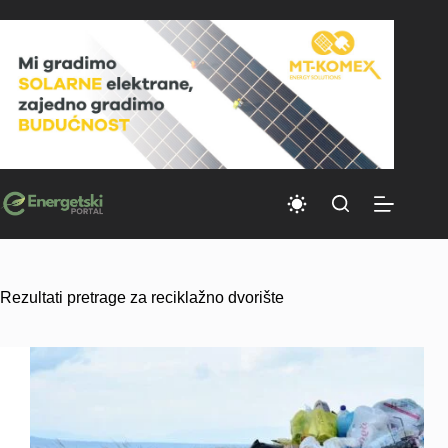
Skip
to
content
Rezultati pretrage za reciklažno dvorište