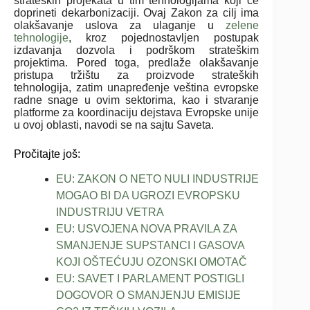
strateških projekata u tim tehnologijama koji će
doprineti dekarbonizaciji. Ovaj Zakon za cilj ima
olakšavanje uslova za ulaganje u
zelene
tehnologije
, kroz pojednostavljen postupak
izdavanja dozvola i podrškom strateškim
projektima. Pored toga, predlaže olakšavanje
pristupa tržištu za proizvode strateških
tehnologija, zatim unapređenje veština evropske
radne snage u ovim sektorima, kao i stvaranje
platforme za koordinaciju dejstava Evropske unije
u ovoj oblasti, navodi se na sajtu Saveta.
Pročitajte još:
EU: ZAKON O NETO NULI INDUSTRIJE
MOGAO BI DA UGROZI EVROPSKU
INDUSTRIJU VETRA
EU: USVOJENA NOVA PRAVILA ZA
SMANJENJE SUPSTANCI I GASOVA
KOJI OŠTEĆUJU OZONSKI OMOTAČ
EU: SAVET I PARLAMENT POSTIGLI
DOGOVOR O SMANJENJU EMISIJE