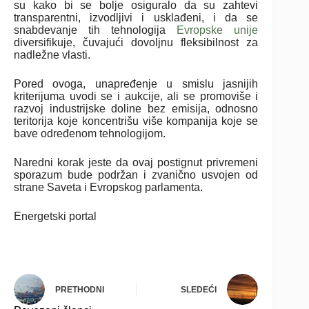
su kako bi se bolje osiguralo da su zahtevi
transparentni, izvodljivi i usklađeni, i da se
snabdevanje tih tehnologija
Evropske unije
diversifikuje, čuvajući dovoljnu fleksibilnost za
nadležne vlasti.
Pored ovoga, unapređenje u smislu jasnijih
kriterijuma uvodi se i aukcije, ali se promoviše i
razvoj industrijske doline bez emisija, odnosno
teritorija koje koncentrišu više kompanija koje se
bave određenom tehnologijom.
Naredni korak jeste da ovaj postignut privremeni
sporazum bude podržan i zvanično usvojen od
strane Saveta i Evropskog parlamenta.
Energetski portal
PRETHODNI
SLEDEĆI