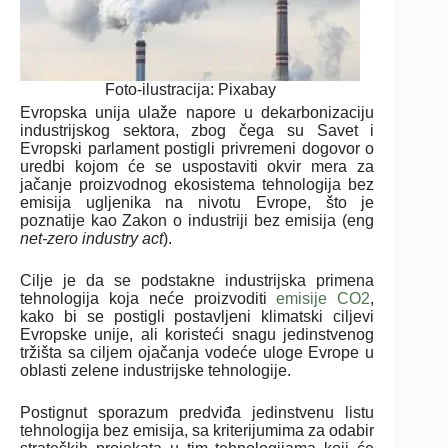
Foto-ilustracija: Pixabay
Evropska unija ulaže napore u dekarbonizaciju
industrijskog sektora, zbog čega su Savet i
Evropski parlament postigli privremeni dogovor o
uredbi kojom će se uspostaviti okvir mera za
jačanje proizvodnog ekosistema tehnologija bez
emisija ugljenika na nivotu Evrope, što je
poznatije kao Zakon o industriji bez emisija (eng
net-zero industry act
).
Cilje je da se podstakne industrijska primena
tehnologija koja neće proizvoditi
emisije CO2
,
kako bi se postigli postavljeni klimatski ciljevi
Evropske unije, ali koristeći snagu jedinstvenog
tržišta sa ciljem ojačanja vodeće uloge Evrope u
oblasti zelene industrijske tehnologije.
Postignut sporazum predviđa jedinstvenu listu
tehnologija bez emisija, sa kriterijumima za odabir