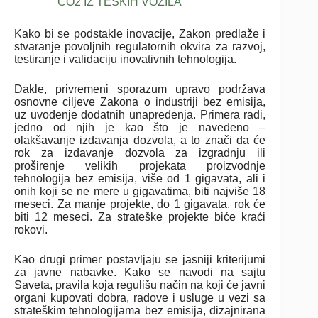
CO2 IZ TEŠKIH VOZILA
Kako bi se podstakle inovacije, Zakon predlaže i
stvaranje povoljnih regulatornih okvira za razvoj,
testiranje i validaciju inovativnih tehnologija.
Dakle, privremeni sporazum upravo podržava
osnovne ciljeve Zakona o industriji bez emisija,
uz uvođenje dodatnih unapređenja. Primera radi,
jedno od njih je kao što je navedeno –
olakšavanje izdavanja dozvola, a to znači da će
rok za izdavanje dozvola za izgradnju ili
proširenje velikih projekata proizvodnje
tehnologija bez emisija, više od 1 gigavata, ali i
onih koji se ne mere u gigavatima, biti najviše 18
meseci. Za manje projekte, do 1 gigavata, rok će
biti 12 meseci. Za strateške projekte biće kraći
rokovi.
Kao drugi primer postavljaju se jasniji kriterijumi
za javne nabavke. Kako se navodi na sajtu
Saveta, pravila koja regulišu način na koji će javni
organi kupovati dobra, radove i usluge u vezi sa
strateškim tehnologijama bez emisija, dizajnirana