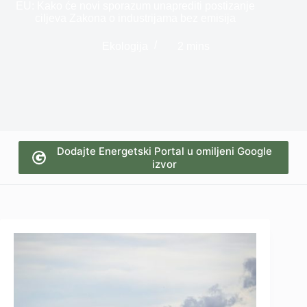
EU: Kako će novi sporazum unaprediti postizanje
ciljeva Zakona o industrijama bez emisija
Ekologija
2 mins
Dodajte Energetski Portal u omiljeni Google
izvor