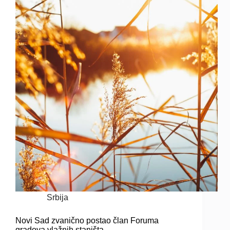
Srbija
Novi Sad zvanično postao član Foruma
gradova vlažnih staništa