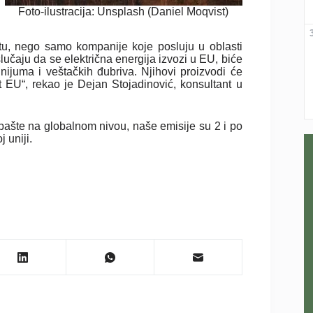
Foto-ilustracija: Unsplash (Daniel Moqvist)
tu, nego samo kompanije koje posluju u oblasti
slučaju da se električna energija izvozi u EU, biće
ijuma i veštačkih đubriva. Njihovi proizvodi će
t EU“, rekao je Dejan Stojadinović, konsultant u
 bašte na globalnom nivou, naše emisije su 2 i po
 uniji.