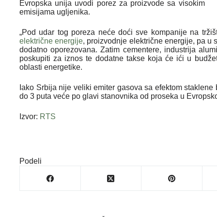
Evropska unija uvodi porez za proizvode sa visokim
emisijama ugljenika.
„Pod udar tog poreza neće doći sve kompanije na tržiš
električne energije
, proizvodnje električne energije, pa u 
dodatno oporezovana. Zatim cementere, industrija alumin
poskupiti za iznos te dodatne takse koja će ići u budže
oblasti energetike.
Iako Srbija nije veliki emiter gasova sa efektom staklene
do 3 puta veće po glavi stanovnika od proseka u Evropskoj
Izvor:
RTS
Podeli