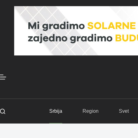
Skip
to
content
Srbija
Region
Svet