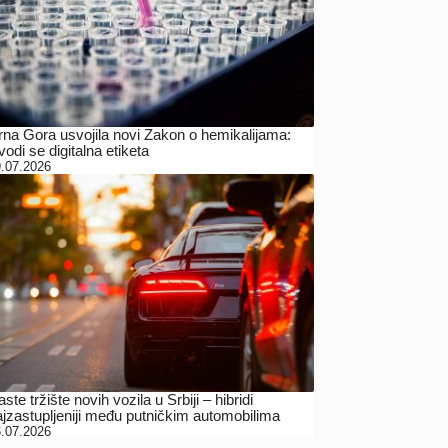
rna Gora usvojila novi Zakon o hemikalijama:
odi se digitalna etiketa
.07.2026
ste tržište novih vozila u Srbiji – hibridi
ajzastupljeniji među putničkim automobilima
.07.2026