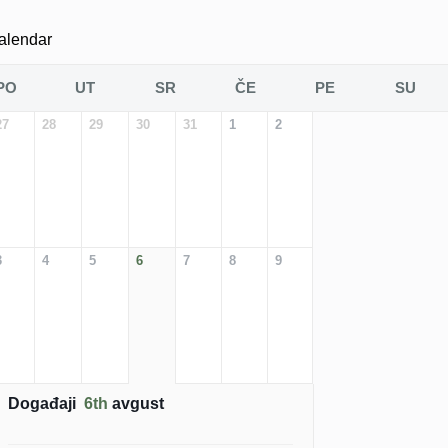
alendar
PO
UT
SR
ČE
PE
SU
27
28
29
30
31
1
2
3
4
5
6
7
8
9
Događaji
6th
avgust