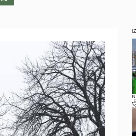
I
N
„
29