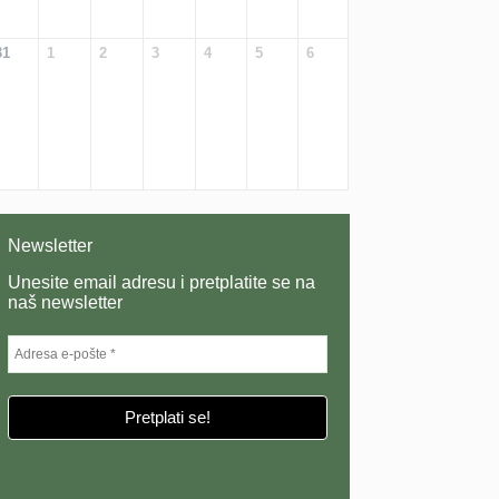
31
1
2
3
4
5
6
Newsletter
Unesite email adresu i pretplatite se na
naš newsletter