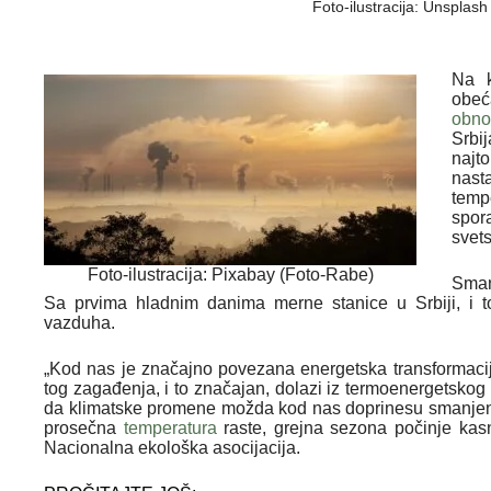
Foto-ilustracija: Unsplash 
Na k
obeća
obnov
Srbi
najt
nast
temp
spor
svet
Foto-ilustracija: Pixabay (Foto-Rabe)
Sman
Sa prvima hladnim danima merne stanice u Srbiji, i
vazduha.
„Kod nas je značajno povezana energetska transformaci
tog zagađenja, i to značajan, dolazi iz termoenergetskog 
da klimatske promene možda kod nas doprinesu smanjenju
prosečna
temperatura
raste, grejna sezona počinje kasn
Nacionalna ekološka asocijacija.