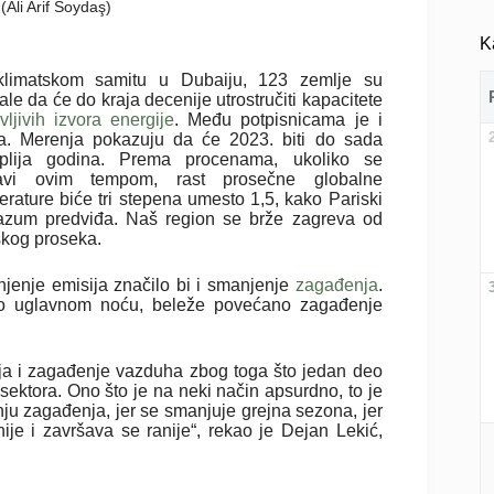
(Ali Arif Soydaş)
K
limatskom samitu u Dubaiju, 123 zemlje su
le da će do kraja decenije utrostručiti kapacitete
ljivih izvora energije
. Među potpisnicama je i
ja. Merenja pokazuju da će 2023. biti do sada
oplija godina. Prema procenama, ukoliko se
avi ovim tempom, rast prosečne globalne
erature biće tri stepena umesto 1,5, kako Pariski
azum predviđa. Naš region se brže zagreva od
skog proseka.
jenje emisija značilo bi i smanjenje
zagađenja
.
 to uglavnom noću, beleže povećano zagađenje
ja i zagađenje vazduha zbog toga što jedan deo
sektora. Ono što je na neki način apsurdno, to je
 zagađenja, jer se smanjuje grejna sezona, jer
ije i završava se ranije“, rekao je Dejan Lekić,