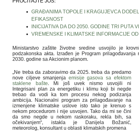
PROČITAJTE JOŠ:
GRAĐANIMA TOPOLE I KRAGUJEVCA DODEL
EFIKASNOST
INICIJATIVA DA DO 2050. GODINE TRI PUTA
VREMENSKE I KLIMATSKE INFORMACIJE OD
Ministarstvo zaštite životne sredine usvojilo je kr
podzakonska akta. Izrađen je Program prilagođavanja 
2030. godine sa Akcionim planom.
„Ne treba da zaboravimo da 2025. treba da predamo
nove ciljeve smanjenja
emisije gasova sa efektom
staklene bašte
. Mi još uvek nismo usvojili ni
Integrisani plan za energetiku i klimu koji bi negde
trebao da vodi ka tom procesu nekog podizanja
ambicija. Nacionalni program za prilagođavanje na
izmenjene klimatske uslove isto tako je krenuo s
nekom procedurom i nije usvojen. Tako da mi se čini
da smo negde u nekom raskoraku, rekla bih, sa
očekivanjem“, istakla je Danijela Božanić,
meteorolog, konsultant u oblasti klimatskih promena