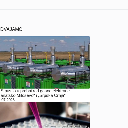
ZDVAJAMO
IS pustio u probni rad gasne elektrane
Banatsko Miloševo“ i „Srpska Crnja“
.07.2026