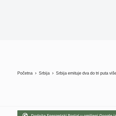
Početna
Srbija
Srbija emituje dva do tri puta v
Dodajte Energetski Portal u omiljeni Google i