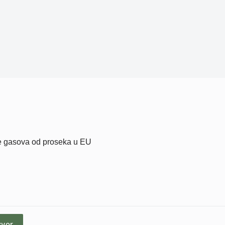
iše gasova od proseka u EU
zvor