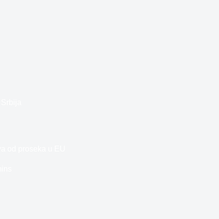
Srbija
ova od proseka u EU
ins