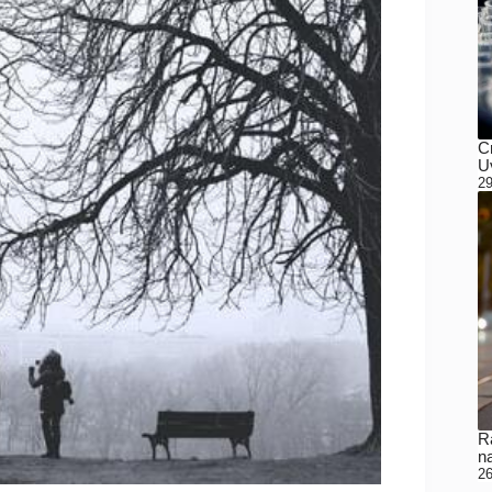
C
Uv
29
Ra
n
26