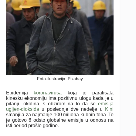
Foto-ilustracija: Pixabay
Epidemija
koronavirusa
koja je paralisala
kinesku ekonomiju ima pozitivnu ulogu kada je u
pitanju okolina, s obzirom na to da se
emisija
ugljen-dioksida
u poslednje dve nedelje u
Kini
smanjila za najmanje 100 miliona kubnih tona. To
je gotovo 6 odsto globalne emisije u odnosu na
isti period prošle godine.