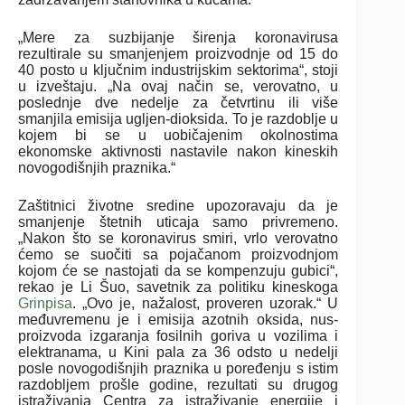
„Mere za suzbijanje širenja koronavirusa
rezultirale su smanjenjem proizvodnje od 15 do
40 posto u ključnim industrijskim sektorima“, stoji
u izveštaju. „Na ovaj način se, verovatno, u
poslednje dve nedelje za četvrtinu ili više
smanjila emisija ugljen-dioksida. To je razdoblje u
kojem bi se u uobičajenim okolnostima
ekonomske aktivnosti nastavile nakon kineskih
novogodišnjih praznika.“
Zaštitnici životne sredine upozoravaju da je
smanjenje štetnih uticaja samo privremeno.
„Nakon što se koronavirus smiri, vrlo verovatno
ćemo se suočiti sa pojačanom proizvodnjom
kojom će se nastojati da se kompenzuju gubici“,
rekao je Li Šuo, savetnik za politiku kineskoga
Grinpisa
. „Ovo je, nažalost, proveren uzorak.“ U
međuvremenu je i emisija azotnih oksida, nus-
proizvoda izgaranja fosilnih goriva u vozilima i
elektranama, u Kini pala za 36 odsto u nedelji
posle novogodišnjih praznika u poređenju s istim
razdobljem prošle godine, rezultati su drugog
istraživanja Centra za istraživanje energije i