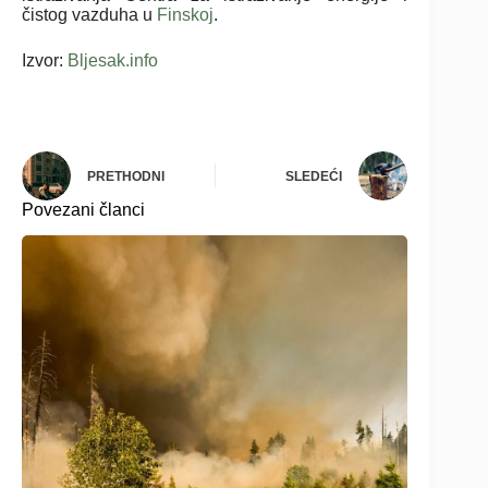
čistog vazduha u
Finskoj
.
Izvor:
Bljesak.info
PRETHODNI
SLEDEĆI
Povezani članci