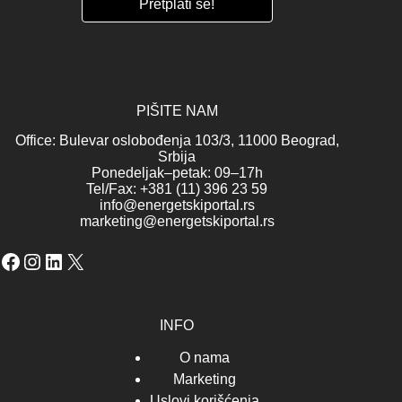
PIŠITE NAM
Office: Bulevar oslobođenja 103/3, 11000 Beograd,
Srbija
Ponedeljak–petak: 09–17h
Tel/Fax: +381 (11) 396 23 59
info@energetskiportal.rs
marketing@energetskiportal.rs
Facebook
Instagram
LinkedIn
X
INFO
O nama
Marketing
Uslovi korišćenja