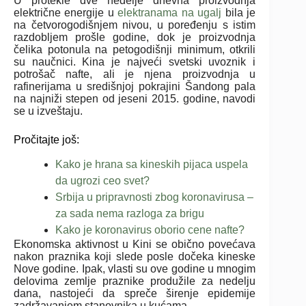
U protekle dve nedelje dnevna proizvodnja
električne energije u
elektranama na ugalj
bila je
na četvorogodišnjem nivou, u poređenju s istim
razdobljem prošle godine, dok je proizvodnja
čelika potonula na petogodišnji minimum, otkrili
su naučnici. Kina je najveći svetski uvoznik i
potrošač nafte, ali je njena proizvodnja u
rafinerijama u središnjoj pokrajini Šandong pala
na najniži stepen od jeseni 2015. godine, navodi
se u izveštaju.
Pročitajte još:
Kako je hrana sa kineskih pijaca uspela
da ugrozi ceo svet?
Srbija u pripravnosti zbog koronavirusa –
za sada nema razloga za brigu
Kako je koronavirus oborio cene nafte?
Ekonomska aktivnost u Kini se obično povećava
nakon praznika koji slede posle dočeka kineske
Nove godine. Ipak, vlasti su ove godine u mnogim
delovima zemlje praznike produžile za nedelju
dana, nastojeći da spreče širenje epidemije
zadržavanjem stanovnika u kućama.