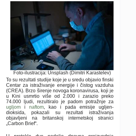
Foto-ilustracija: Unsplash (Dimitri Karastelev)
To su rezultati studije koje je u sredu objavio finski
Centar za istraživanje energije i čistog vazduha
(CREA). Brzo širenje novoga koronavirusa, koji je
u Kini usmrtio više od 2.000 i zarazio preko
74.000 ljudi, rezultiralo je padom potražnje za
ugljom
i
naftom
, kao i pada emisije ugljen-
dioksida, pokazali su rezultati istraživanja
objavljeni na britanskoj internetskoj stranici
„Carbon Brief“.