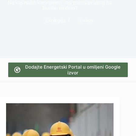
Na koji način koronavirus ima pozitivan uticaj na
životnu sredinu?
Ekologija
2 mins
Dodajte Energetski Portal u omiljeni Google
izvor