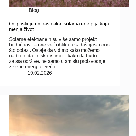
Blog
Od pustinje do pašnjaka: solarna energija koja
menja život
Solarne elektrane nisu više samo projekti
budućnosti – one već oblikuju sadašnjost i ono
što dolazi. Ostaje da vidimo kako možemo
najbolje da ih iskoristimo – kako da budu
zaista održive, ne samo u smislu proizvodnje
zelene energije, već i…
19.02.2026