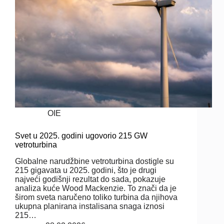
OIE
Svet u 2025. godini ugovorio 215 GW
vetroturbina
Globalne narudžbine vetroturbina dostigle su
215 gigavata u 2025. godini, što je drugi
najveći godišnji rezultat do sada, pokazuje
analiza kuće Wood Mackenzie. To znači da je
širom sveta naručeno toliko turbina da njihova
ukupna planirana instalisana snaga iznosi
215…