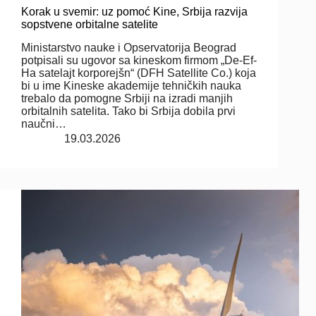
Korak u svemir: uz pomoć Kine, Srbija razvija
sopstvene orbitalne satelite
Ministarstvo nauke i Opservatorija Beograd
potpisali su ugovor sa kineskom firmom „De-Ef-
Ha satelajt korporejšn“ (DFH Satellite Co.) koja
bi u ime Kineske akademije tehničkih nauka
trebalo da pomogne Srbiji na izradi manjih
orbitalnih satelita. Tako bi Srbija dobila prvi
naučni…
19.03.2026