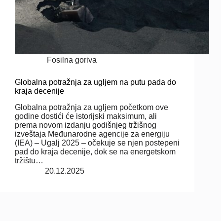
Fosilna goriva
Globalna potražnja za ugljem na putu pada do
kraja decenije
Globalna potražnja za ugljem početkom ove
godine dostići će istorijski maksimum, ali
prema novom izdanju godišnjeg tržišnog
izveštaja Međunarodne agencije za energiju
(IEA) – Ugalj 2025 – očekuje se njen postepeni
pad do kraja decenije, dok se na energetskom
tržištu…
20.12.2025