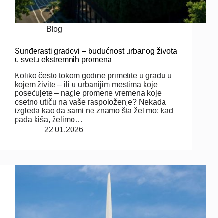
Blog
Sunđerasti gradovi – budućnost urbanog života
u svetu ekstremnih promena
Koliko često tokom godine primetite u gradu u
kojem živite – ili u urbanijim mestima koje
posećujete – nagle promene vremena koje
osetno utiču na vaše raspoloženje? Nekada
izgleda kao da sami ne znamo šta želimo: kad
pada kiša, želimo…
22.01.2026