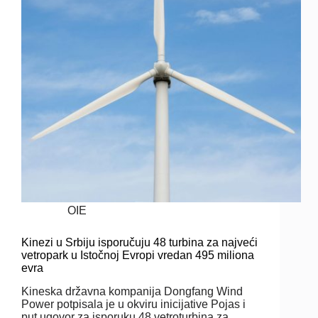
OIE
Kinezi u Srbiju isporučuju 48 turbina za najveći
vetropark u Istočnoj Evropi vredan 495 miliona
evra
Kineska državna kompanija Dongfang Wind
Power potpisala je u okviru inicijative Pojas i
put ugovor za isporuku 48 vetroturbina za