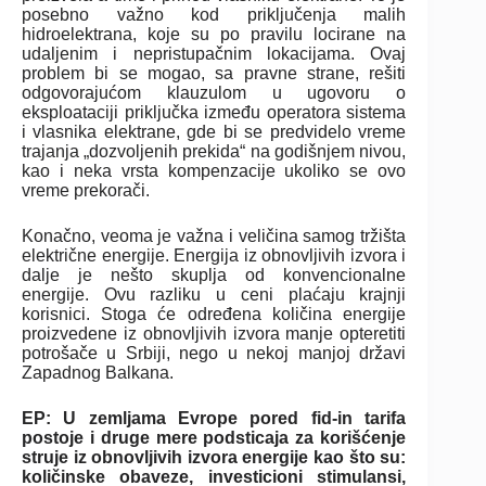
posebno važno kod priključenja malih
hidroelektrana, koje su po pravilu locirane na
udaljenim i nepristupačnim lokacijama. Ovaj
problem bi se mogao, sa pravne strane, rešiti
odgovorajućom klauzulom u ugovoru o
eksploataciji priključka između operatora sistema
i vlasnika elektrane, gde bi se predvidelo vreme
trajanja „dozvoljenih prekida“ na godišnjem nivou,
kao i neka vrsta kompenzacije ukoliko se ovo
vreme prekorači.
Konačno, veoma je važna i veličina samog tržišta
električne energije. Energija iz obnovljivih izvora i
dalje je nešto skuplja od konvencionalne
energije. Ovu razliku u ceni plaćaju krajnji
korisnici. Stoga će određena količina energije
proizvedene iz obnovljivih izvora manje opteretiti
potrošače u Srbiji, nego u nekoj manjoj državi
Zapadnog Balkana.
EP: U zemljama Evrope pored fid-in tarifa
postoje i druge mere podsticaja za korišćenje
struje iz obnovljivih izvora energije kao što su:
količinske obaveze, investicioni stimulansi,