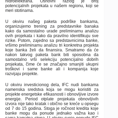
hidroelektrana. Osnovni razlog je broj
potencijalnih projekata u našem regionu, koji se
meri stotinama.
U okviru našeg paketa podrške bankama,
organizujemo trening za predstavnike banaka
kako da samostalno urade preliminarnu analizu
ovih projekata i kako da pravilno identifikuju sve
rizike. Potom, zajedno sa predstavnicima banke,
vršimo preliminarnu analizu tri konkretna projekta
koje banka želi da finansira. Smatramo da će
nakon takvog paketa bank biti sposobna da
samostalno vrši selekciju potencijalno dobrih
projekata, čime će se značajno smanjiti ukupni
troškovi i same banke ali i kompanija koje
razvijaju projekte.
U okviru investicionog dela, IFC nudi bankama
namenska sredstva koja se mogu koristiti za
projekte energetske efikasnosti i obnovljive izvore
energije. Period otplate projekata obnovljivih
izvora nije tako kratak i obično se kreće u opsegu
od 7 do 15 godina. Stoga je ročnost kredita koje
banke mogu da ponude jednako važna kao i
sama kamatna stopa. U okviru svoje ponude IFC