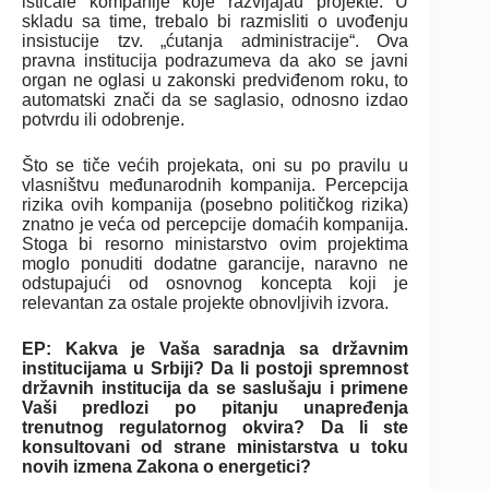
isticale kompanije koje razvijajau projekte. U
skladu sa time, trebalo bi razmisliti o uvođenju
insistucije tzv. „ćutanja administracije“. Ova
pravna institucija podrazumeva da ako se javni
organ ne oglasi u zakonski predviđenom roku, to
automatski znači da se saglasio, odnosno izdao
potvrdu ili odobrenje.
Što se tiče većih projekata, oni su po pravilu u
vlasništvu međunarodnih kompanija. Percepcija
rizika ovih kompanija (posebno političkog rizika)
znatno je veća od percepcije domaćih kompanija.
Stoga bi resorno ministarstvo ovim projektima
moglo ponuditi dodatne garancije, naravno ne
odstupajući od osnovnog koncepta koji je
relevantan za ostale projekte obnovljivih izvora.
EP: Kakva je Vaša saradnja sa državnim
institucijama u Srbiji? Da li postoji spremnost
državnih institucija da se saslušaju i primene
Vaši predlozi po pitanju unapređenja
trenutnog regulatornog okvira? Da li ste
konsultovani od strane ministarstva u toku
novih izmena Zakona o energetici?