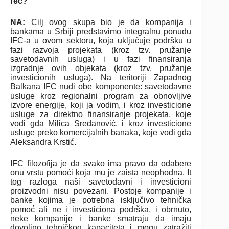
reč?
NA:
Cilj ovog skupa bio je da kompanija i
bankama u Srbiji predstavimo integralnu ponudu
IFC-a u ovom sektoru, koja uključuje podršku u
fazi razvoja projekata (kroz tzv. pružanje
savetodavnih usluga) i u fazi finansiranja
izgradnje ovih objekata (kroz tzv. pružanje
investicionih usluga). Na teritoriji Zapadnog
Balkana IFC nudi obe komponente: savetodavne
usluge kroz regionalni program za obnovljive
izvore energije, koji ja vodim, i kroz investicione
usluge za direktno finansiranje projekata, koje
vodi gđa Milica Sredanović, i kroz investicione
usluge preko komercijalnih banaka, koje vodi gđa
Aleksandra Krstić.
IFC filozofija je da svako ima pravo da odabere
onu vrstu pomoći koja mu je zaista neophodna. It
tog razloga naši savetodavni i investicioni
proizvodni nisu povezani. Postoje kompanije i
banke kojima je potrebna isključivo tehnička
pomoć ali ne i investiciona podrška, i obrnuto,
neke kompanije i banke smatraju da imaju
dovoljno tehničkog kapaciteta i mogu zatražiti