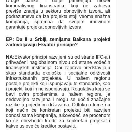
Druge banke i dalje primenjuju model
korporativnog finansiranja, koji ne zahteva
previše znanja u sektoru obnovljivih izvora, ali
podrazumeva da iza projekta stoji veoma snažna
kompanija, spremna da svojom imovinom
garantuje projekat obnovljivih izvora.
EP: Da li u Srbiji, zemljama Balkana projekti
zadovoljavaju Ekvator principe?
NA:
Ekvator principi razvijeni su od strane IFC-a i
prihvaćeni naglobalnom nivou od strane vodećih
finansijskih institucija. Oni zapravo predstavljaju
skup standarda ekološke i socijalne održivosti
infrastrukturnih projekata. U našem regionu
postoje projekti koji ispunjavaju te standarde, kao
i projekti koji ih ne ispunjavaju. Regulativa koja se
bavi ovim problemima u našem regionu je
nedovoljno razvijena i mogu se uočiti značajne
razlike u pojedinim državama. Odluku o tome na
koji način će konkretan projekat biti razvijen
donosi sama kompanija, rukovodeći se procenom
ko će obezbediti kredit za konkretan projekat i
kakve uslove će kreditor postaviti.