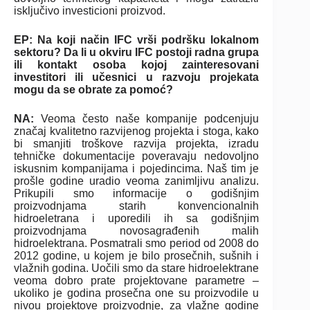
isključivo investicioni proizvod.
EP: Na koji način IFC vrši podršku lokalnom
sektoru? Da li u okviru IFC postoji radna grupa
ili kontakt osoba kojoj zainteresovani
investitori ili učesnici u razvoju projekata
mogu da se obrate za pomoć?
NA:
Veoma često naše kompanije podcenjuju
značaj kvalitetno razvijenog projekta i stoga, kako
bi smanjiti troškove razvija projekta, izradu
tehničke dokumentacije poveravaju nedovoljno
iskusnim kompanijama i pojedincima. Naš tim je
prošle godine uradio veoma zanimljivu analizu.
Prikupili smo informacije o godišnjim
proizvodnjama starih konvencionalnih
hidroeletrana i uporedili ih sa godišnjim
proizvodnjama novosagrađenih malih
hidroelektrana. Posmatrali smo period od 2008 do
2012 godine, u kojem je bilo prosečnih, sušnih i
vlažnih godina. Uočili smo da stare hidroelektrane
veoma dobro prate projektovane parametre –
ukoliko je godina prosečna one su proizvodile u
nivou projektove proizvodnje, za vlažne godine