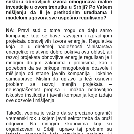
sektoru obnovljivih izvora omogućava realne
investicije u ovom trenutku u Srbiji? Po Vašem
mišljenju da li je prethodnim uredbama i
modelom ugovora sve uspešno regulisano?
NA:
Pravi sud o tome mogu da daju samo
kompanije koje se bave razvojem i izgradnjom
projekata obnovljivih izvora energije. Regulativa
koja je u direktnoj nadležnosti Ministarstva
energetike relativno dobro pokriva ovu oblast, ali
razvoj projekata obnovljive energije regulisan je i
mnogim drugim zakonima i propisima, kao i
potrebom da se prikupe mnogobrojne dozvole i
mišljenja od strane javnih kompanija i lokalne
samouprave. Mislim da upravo tu leži osnovni
problem za razvoj manjih projekata –
neusaglašenost propisa i možda nedovoljno
iskustvo institucija i javnih kompanija koje izdaju
ove dozvole i mišljenja.
Takođe, veoma je važno da se precizno ograniči
vremenski rok u kojem javni sektor treba da pruži
odgovor. Na mnogim skupovima koji su
organizovani u Srbiji, upravo taj problem su