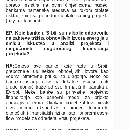
upravo insistira na ovim činjenicama, nudeći
bankama namenska sredstva sa rokom otplate
uskladjenim sa periodom otplate samog projekta
(pay-back period).
EP: Koje banke u Srbiji su najbolje odgovorile
na zahteve tržišta obnovljivih izvora energije u
smislu iskustva u analizi projekata i
mogućnosti dugoročnog finansiranja
projekata?
NA:
Gotovo sve banke koje rade u Srbiji
prepoznale us sektor obnovljivih izvora kao
veoma atraktivnu priliku za ulaganje. Neke od
banaka oslanjaju se na lokalne resurse, dok
druge pomoć traže od svojih matičnih banaka u
Evropi. Neke banke su prihvatile projektno
finansiranje kao osnovni model za prjekte
obnovljivih izvora. Ovakav model zahteva visok
nivo interne ekspertize u proceni tehničkih,
ekoloških i finansijakih rizika, kao i pripremi cash-
flow modela za određenu vrstu projekata.