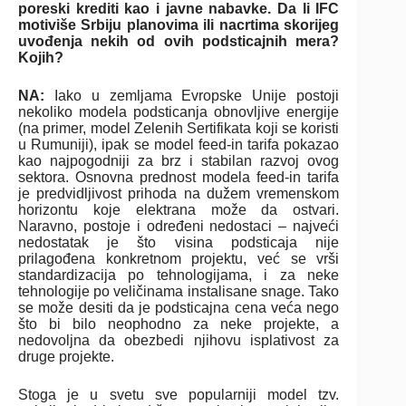
poreski krediti kao i javne nabavke. Da li IFC
motiviše Srbiju planovima ili nacrtima skorijeg
uvođenja nekih od ovih podsticajnih mera?
Kojih?
NA:
Iako u zemljama Evropske Unije postoji
nekoliko modela podsticanja obnovljive energije
(na primer, model Zelenih Sertifikata koji se koristi
u Rumuniji), ipak se model feed-in tarifa pokazao
kao najpogodniji za brz i stabilan razvoj ovog
sektora. Osnovna prednost modela feed-in tarifa
je predvidljivost prihoda na dužem vremenskom
horizontu koje elektrana može da ostvari.
Naravno, postoje i određeni nedostaci – najveći
nedostatak je što visina podsticaja nije
prilagođena konkretnom projektu, već se vrši
standardizacija po tehnologijama, i za neke
tehnologije po veličinama instalisane snage. Tako
se može desiti da je podsticajna cena veća nego
što bi bilo neophodno za neke projekte, a
nedovoljna da obezbedi njihovu isplativost za
druge projekte.
Stoga je u svetu sve popularniji model tzv.