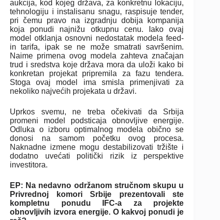
aukcija, kod kojeg država, za konkretnu lokaciju,
tehnologiju i instalisanu snagu, raspisuje tender,
pri čemu pravo na izgradnju dobija kompanija
koja ponudi najnižu otkupnu cenu. Iako ovaj
model otklanja osnovni nedostatak modela feed-
in tarifa, ipak se ne može smatrati savršenim.
Naime primena ovog modela zahteva značajan
trud i sredstva koje država mora da uloži kako bi
konkretan projekat pripremila za fazu tendera.
Stoga ovaj model ima smisla primenjivati za
nekoliko najvećih projekata u državi.
Uprkos svemu, ne treba očekivati da Srbija
promeni model podsticaja obnovljive energije.
Odluka o izboru optimalnog modela obično se
donosi na samom početku ovog procesa.
Naknadne izmene mogu destabilizovati tržište i
dodatno uvećati politički rizik iz perspektive
investitora.
EP: Na nedavno održanom stručnom skupu u
Privrednoj komori Srbije prezentovali ste
kompletnu ponudu IFC-a za projekte
obnovljivih izvora energije. O kakvoj ponudi je