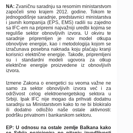
NA:
Zvaničnu saradnju sa resornim ministarstvom
započeli smo krajem 2012. godine. Tokom te
jednogodišnje saradnje, predstavnici ministarstva
i javnih kompanija (EPS, EMS) radili su zajedno
sa IFC-em na pripremi najvažniji uredbi kojima se
reguliše sektor obnovljivih izvora. U okviru te
saradnje pripremljen je nov model otkupa
obnovljive energije, kao i metodologija kojom se
izračunava posebna naknada koju plaćaju kranji
korisnici električne energije. Takođe, pripremljeni
su i standardni modeli ugovora za otkup
električne energije proizvedene iz obnovljivih
izvora.
Izmene Zakona o energetici su veoma važne ne
samo za sektor obnovljivih izvora već i za
održivost celog elektroenergetskog sektora u
Srbiji. Ipak IFC nije mogao da prihvati dodatnu
saradnju sa Ministarstvom kako to ne bi blokiralo
ili dodatno odložilo naše ostale aktivnosti:
podršku privatnom i bankarskom sektoru.
EP: U odnosu na ostale zemlje Balkana kako
se Srbija pozicionira po pitanju izvodljivosti