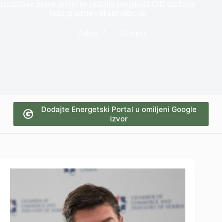
Izostanak prave tehničke revizije projekata OIE otežava
fazu gradnje i eksploatacije
Srbija
10 mins
Dodajte Energetski Portal u omiljeni Google
izvor