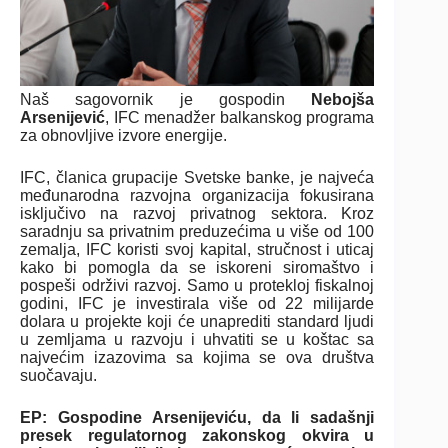
Naš sagovornik je gospodin
Nebojša
Arsenijević
, IFC menadžer balkanskog programa
za obnovljive izvore energije.
IFC, članica grupacije Svetske banke, je najveća
međunarodna razvojna organizacija fokusirana
isključivo na razvoj privatnog sektora. Kroz
saradnju sa privatnim preduzećima u više od 100
zemalja, IFC koristi svoj kapital, stručnost i uticaj
kako bi pomogla da se iskoreni siromaštvo i
pospeši održivi razvoj. Samo u protekloj fiskalnoj
godini, IFC je investirala više od 22 milijarde
dolara u projekte koji će unaprediti standard ljudi
u zemljama u razvoju i uhvatiti se u koštac sa
najvećim izazovima sa kojima se ova društva
suočavaju.
EP: Gospodine Arsenijeviću, da li sadašnji
presek regulatornog zakonskog okvira u