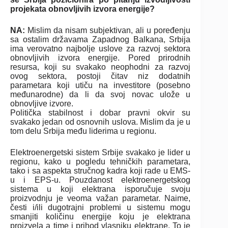
projekata obnovljivih izvora energije?
NA:
Mislim da nisam subjektivan, ali u poređenju
sa ostalim državama Zapadnog Balkana, Srbija
ima verovatno najbolje uslove za razvoj sektora
obnovljivih izvora energije. Pored prirodnih
resursa, koji su svakako neophodni za razvoj
ovog sektora, postoji čitav niz dodatnih
parametara koji utiču na investitore (posebno
međunarodne) da li da svoj novac ulože u
obnovljive izvore.
Politička stabilnost i dobar pravni okvir su
svakako jedan od osnovnih uslova. Mislim da je u
tom delu Srbija među liderima u regionu.
Elektroenergetski sistem Srbije svakako je lider u
regionu, kako u pogledu tehničkih parametara,
tako i sa aspekta stručnog kadra koji rade u EMS-
u i EPS-u. Pouzdanost elektroenergetskog
sistema u koji elektrana isporučuje svoju
proizvodnju je veoma važan parametar. Naime,
česti i/ili dugotrajni problemi u sistemu mogu
smanjiti količinu energije koju je elektrana
proizvela a time i prihod vlasniku elektrane. To je