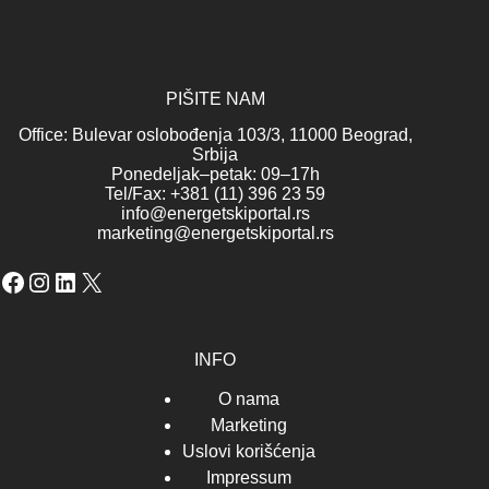
PIŠITE NAM
Office: Bulevar oslobođenja 103/3, 11000 Beograd,
Srbija
Ponedeljak–petak: 09–17h
Tel/Fax: +381 (11) 396 23 59
info@energetskiportal.rs
marketing@energetskiportal.rs
Facebook
Instagram
LinkedIn
X
INFO
O nama
Marketing
Uslovi korišćenja
Impressum