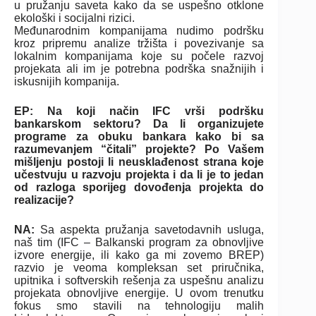
u pružanju saveta kako da se uspešno otklone
ekološki i socijalni rizici.
Međunarodnim kompanijama nudimo podršku
kroz pripremu analize tržišta i povezivanje sa
lokalnim kompanijama koje su počele razvoj
projekata ali im je potrebna podrška snažnijih i
iskusnijih kompanija.
EP: Na koji način IFC vrši podršku
bankarskom sektoru? Da li organizujete
programe za obuku bankara kako bi sa
razumevanjem “čitali” projekte? Po Vašem
mišljenju postoji li neusklađenost strana koje
učestvuju u razvoju projekta i da li je to jedan
od razloga sporijeg dovođenja projekta do
realizacije?
NA:
Sa aspekta pružanja savetodavnih usluga,
naš tim (IFC – Balkanski program za obnovljive
izvore energije, ili kako ga mi zovemo BREP)
razvio je veoma kompleksan set priručnika,
upitnika i softverskih rešenja za uspešnu analizu
projekata obnovljive energije. U ovom trenutku
fokus smo stavili na tehnologiju malih