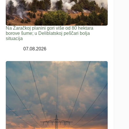
Na Žaračkoj planini gori više od 80 hektara
borove šume; u Deliblatskoj peščari bolja
situacija
07.08.2026