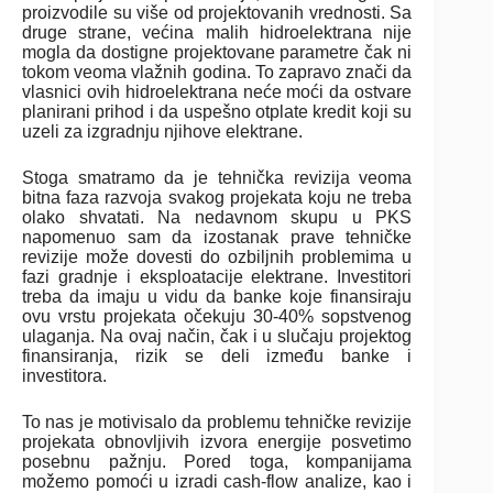
proizvodile su više od projektovanih vrednosti. Sa
druge strane, većina malih hidroelektrana nije
mogla da dostigne projektovane parametre čak ni
tokom veoma vlažnih godina. To zapravo znači da
vlasnici ovih hidroelektrana neće moći da ostvare
planirani prihod i da uspešno otplate kredit koji su
uzeli za izgradnju njihove elektrane.
Stoga smatramo da je tehnička revizija veoma
bitna faza razvoja svakog projekata koju ne treba
olako shvatati. Na nedavnom skupu u PKS
napomenuo sam da izostanak prave tehničke
revizije može dovesti do ozbiljnih problemima u
fazi gradnje i eksploatacije elektrane. Investitori
treba da imaju u vidu da banke koje finansiraju
ovu vrstu projekata očekuju 30-40% sopstvenog
ulaganja. Na ovaj način, čak i u slučaju projektog
finansiranja, rizik se deli između banke i
investitora.
To nas je motivisalo da problemu tehničke revizije
projekata obnovljivih izvora energije posvetimo
posebnu pažnju. Pored toga, kompanijama
možemo pomoći u izradi cash-flow analize, kao i