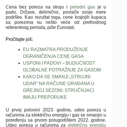
Cena bez poreza na struju i
prirodni gas
je u
padu. Države, delimično, povlače svoje mere
podrške. Kao rezultat toga, cene krajnjih kupaca
sa porezima su nešto veće od prethodnog
referentnog perioda, piše Eurostat.
Pročitajte još:
EU RAZMATRA PRODUŽENJE
OGRANIČENJA CENE GASA
USPONI I PADOVI – BUDUĆNOST
GLOBALNE POTRAŽNJE ZA GASOM
KAKO DA SE SMANJI „STRUJNI
UDAR“ NA RAČUNE GRAĐANA U
GREJNOJ SEZONI, STRUČNJACI
IMAJU PREPORUKE
U prvoj polovini 2023. godine, udeo poreza u
računima za električnu energiju i gas se smanjio u
poređenju sa prvom polugodištem 2022. godine.
Udeo poreza u računima za
električnu energiju