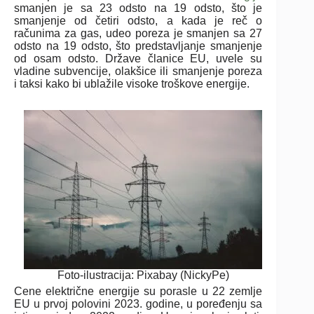
smanjen je sa 23 odsto na 19 odsto, što je
smanjenje od četiri odsto, a kada je reč o
računima za gas, udeo poreza je smanjen sa 27
odsto na 19 odsto, što predstavljanje smanjenje
od osam odsto. Države članice EU, uvele su
vladine subvencije, olakšice ili smanjenje poreza
i taksi kako bi ublažile visoke troškove energije.
Foto-ilustracija: Pixabay (NickyPe)
Cene električne energije su porasle u 22 zemlje
EU u prvoj polovini 2023. godine, u poređenju sa