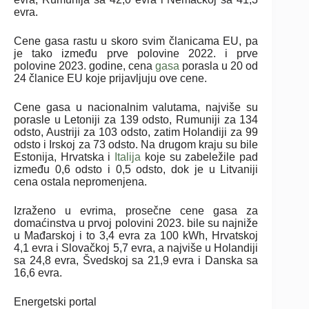
evra.
Cene gasa rastu u skoro svim članicama EU, pa
je tako između prve polovine 2022. i prve
polovine 2023. godine, cena
gasa
porasla u 20 od
24 članice EU koje prijavljuju ove cene.
Cene gasa u nacionalnim valutama, najviše su
porasle u Letoniji za 139 odsto, Rumuniji za 134
odsto, Austriji za 103 odsto, zatim Holandiji za 99
odsto i Irskoj za 73 odsto. Na drugom kraju su bile
Estonija, Hrvatska i
Italija
koje su zabeležile pad
između 0,6 odsto i 0,5 odsto, dok je u Litvaniji
cena ostala nepromenjena.
Izraženo u evrima, prosečne cene gasa za
domaćinstva u prvoj polovini 2023. bile su najniže
u Mađarskoj i to 3,4 evra za 100 kWh, Hrvatskoj
4,1 evra i Slovačkoj 5,7 evra, a najviše u Holandiji
sa 24,8 evra, Švedskoj sa 21,9 evra i Danska sa
16,6 evra.
Energetski portal