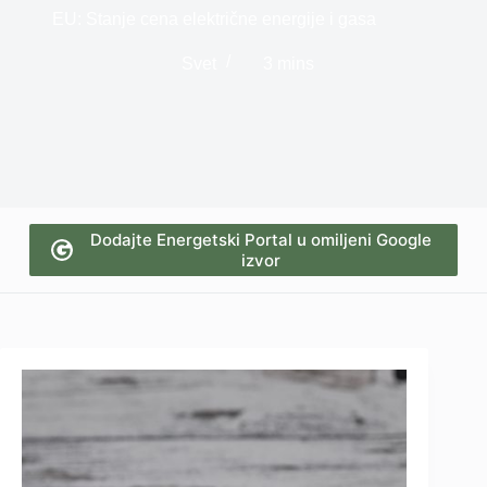
EU: Stanje cena električne energije i gasa
Svet
3 mins
Dodajte Energetski Portal u omiljeni Google
izvor