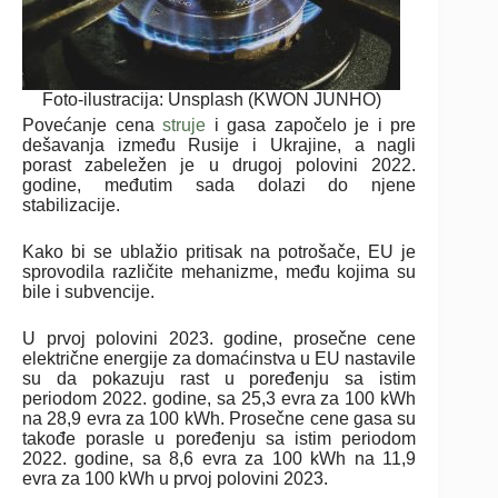
Foto-ilustracija: Unsplash (KWON JUNHO)
Povećanje cena
struje
i gasa započelo je i pre
dešavanja između Rusije i Ukrajine, a nagli
porast zabeležen je u drugoj polovini 2022.
godine, međutim sada dolazi do njene
stabilizacije.
Kako bi se ublažio pritisak na potrošače, EU je
sprovodila različite mehanizme, među kojima su
bile i subvencije.
U prvoj polovini 2023. godine, prosečne cene
električne energije za domaćinstva u EU nastavile
su da pokazuju rast u poređenju sa istim
periodom 2022. godine, sa 25,3 evra za 100 kWh
na 28,9 evra za 100 kWh. Prosečne cene gasa su
takođe porasle u poređenju sa istim periodom
2022. godine, sa 8,6 evra za 100 kWh na 11,9
evra za 100 kWh u prvoj polovini 2023.