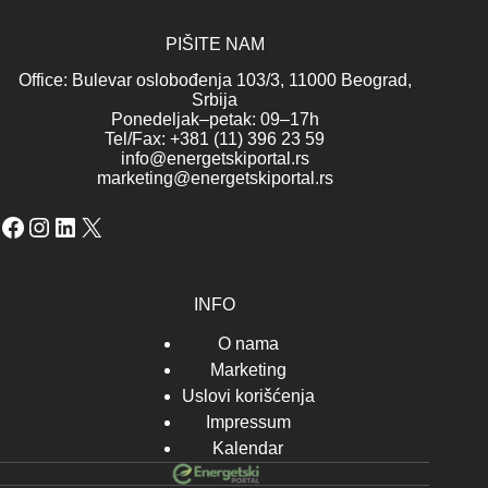
PIŠITE NAM
Office: Bulevar oslobođenja 103/3, 11000 Beograd,
Srbija
Ponedeljak–petak: 09–17h
Tel/Fax: +381 (11) 396 23 59
info@energetskiportal.rs
marketing@energetskiportal.rs
Facebook
Instagram
LinkedIn
X
INFO
O nama
Marketing
Uslovi korišćenja
Impressum
Kalendar