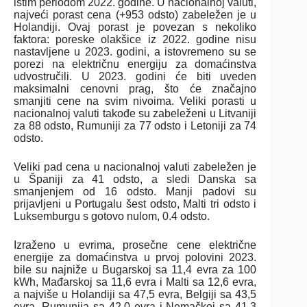
istim periodom 2022. godine. U nacionalnoj valuti,
najveći porast cena (+953 odsto) zabeležen je u
Holandiji. Ovaj porast je povezan s nekoliko
faktora: poreske olakšice iz 2022. godine nisu
nastavljene u 2023. godini, a istovremeno su se
porezi na električnu energiju za domaćinstva
udvostručili. U 2023. godini će biti uveden
maksimalni cenovni prag, što će značajno
smanjiti cene na svim nivoima. Veliki porasti u
nacionalnoj valuti takođe su zabeleženi u Litvaniji
za 88 odsto, Rumuniji za 77 odsto i Letoniji za 74
odsto.
Veliki pad cena u nacionalnoj valuti zabeležen je
u Španiji za 41 odsto, a sledi Danska sa
smanjenjem od 16 odsto. Manji padovi su
prijavljeni u Portugalu šest odsto, Malti tri odsto i
Luksemburgu s gotovo nulom, 0.4 odsto.
Izraženo u evrima, prosečne cene električne
energije za domaćinstva u prvoj polovini 2023.
bile su najniže u Bugarskoj sa 11,4 evra za 100
kWh, Mađarskoj sa 11,6 evra i Malti sa 12,6 evra,
a najviše u Holandiji sa 47,5 evra, Belgiji sa 43,5
evra, Rumunija sa 42,0 evra i Nemačkoj sa 41,3