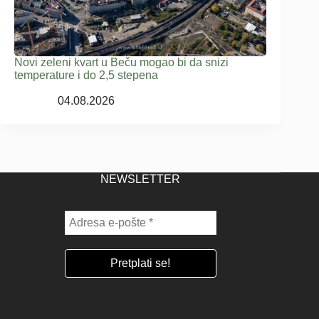
Novi zeleni kvart u Beču mogao bi da snizi
temperature i do 2,5 stepena
04.08.2026
NEWSLETTER