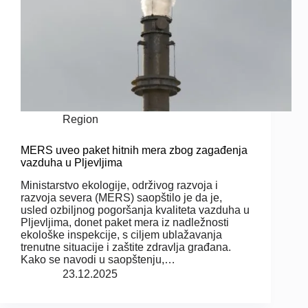
Region
MERS uveo paket hitnih mera zbog zagađenja
vazduha u Pljevljima
Ministarstvo ekologije, održivog razvoja i
razvoja severa (MERS) saopštilo je da je,
usled ozbiljnog pogoršanja kvaliteta vazduha u
Pljevljima, donet paket mera iz nadležnosti
ekološke inspekcije, s ciljem ublažavanja
trenutne situacije i zaštite zdravlja građana.
Kako se navodi u saopštenju,…
23.12.2025