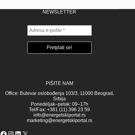
NEWSLETTER
PIŠITE NAM
Office: Bulevar oslobođenja 103/3, 11000 Beograd,
Srbija
Ponedeljak–petak: 09–17h
Tel/Fax: +381 (11) 396 23 59
info@energetskiportal.rs
marketing@energetskiportal.rs
Facebook
Instagram
LinkedIn
X