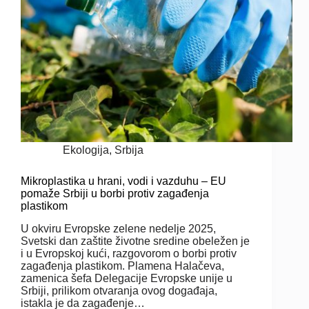
Ekologija
,
Srbija
Mikroplastika u hrani, vodi i vazduhu – EU
pomaže Srbiji u borbi protiv zagađenja
plastikom
U okviru Evropske zelene nedelje 2025,
Svetski dan zaštite životne sredine obeležen je
i u Evropskoj kući, razgovorom o borbi protiv
zagađenja plastikom. Plamena Halačeva,
zamenica šefa Delegacije Evropske unije u
Srbiji, prilikom otvaranja ovog događaja,
istakla je da zagađenje…