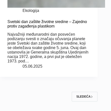
Ekologija
Svetski dan zaštite životne sredine – Zajedno
protiv zagađenja plastikom
Najvažniji međunarodni dan posvećen
podizanju svesti o značaju očuvanja planete
jeste Svetski dan zaštite životne sredine, koji
se obeležava svake godine 5. juna. Ovaj dan
ustanovila je Generalna skupština Ujedinjenih
nacija 1972. godine, a prvi put je obeležen
1973. pod…
05.06.2025
SLEDEĆA