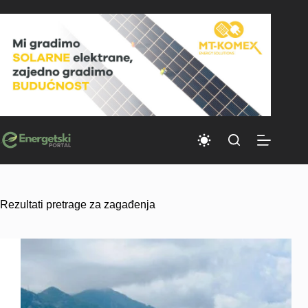
Skip
to
content
Rezultati pretrage za zagađenja