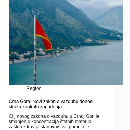
Region
Crna Gora: Novi zakon o vazduhu donosi
strožu kontrolu zagađenja
Cilj novog zakona o vazduhu u Crnoj Gori je
smanjenje koncentracija štetnih materija i
zaštita zdravlja stanovništva, poručio je