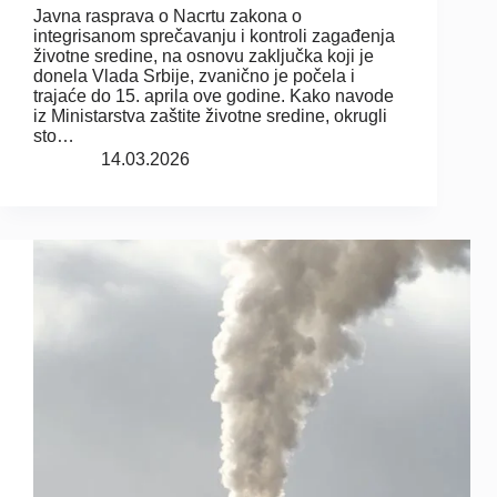
Javna rasprava o Nacrtu zakona o
integrisanom sprečavanju i kontroli zagađenja
životne sredine, na osnovu zaključka koji je
donela Vlada Srbije, zvanično je počela i
trajaće do 15. aprila ove godine. Kako navode
iz Ministarstva zaštite životne sredine, okrugli
sto…
14.03.2026