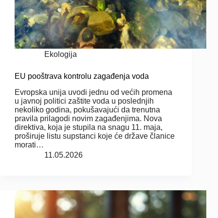
Ekologija
EU pooštrava kontrolu zagađenja voda
Evropska unija uvodi jednu od većih promena
u javnoj politici zaštite voda u poslednjih
nekoliko godina, pokušavajući da trenutna
pravila prilagodi novim zagađenjima. Nova
direktiva, koja je stupila na snagu 11. maja,
proširuje listu supstanci koje će države članice
morati…
11.05.2026