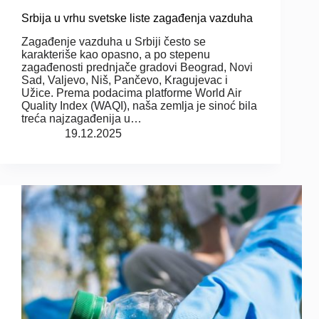
Srbija u vrhu svetske liste zagađenja vazduha
Zagađenje vazduha u Srbiji često se
karakteriše kao opasno, a po stepenu
zagađenosti prednjače gradovi Beograd, Novi
Sad, Valjevo, Niš, Pančevo, Kragujevac i
Užice. Prema podacima platforme World Air
Quality Index (WAQI), naša zemlja je sinoć bila
treća najzagađenija u…
19.12.2025