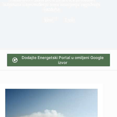
subjekata u sprovođenju mera smanjenja zagađenja
vazduha
Vesti
1 min
Dodajte Energetski Portal u omiljeni Google
izvor