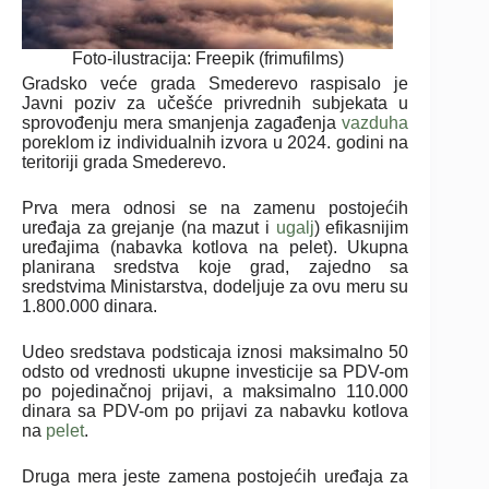
Foto-ilustracija: Freepik (frimufilms)
Gradsko veće grada Smederevo raspisalo je
Javni poziv za učešće privrednih subjekata u
sprovođenju mera smanjenja zagađenja
vazduha
poreklom iz individualnih izvora u 2024. godini na
teritoriji grada Smederevo.
Prva mera odnosi se na zamenu postojećih
uređaja za grejanje (na mazut i
ugalj
) efikasnijim
uređajima (nabavka kotlova na pelet). Ukupna
planirana sredstva koje grad, zajedno sa
sredstvima Ministarstva, dodeljuje za ovu meru su
1.800.000 dinara.
Udeo sredstava podsticaja iznosi maksimalno 50
odsto od vrednosti ukupne investicije sa PDV-om
po pojedinačnoj prijavi, a maksimalno 110.000
dinara sa PDV-om po prijavi za nabavku kotlova
na
pelet
.
Druga mera jeste zamena postojećih uređaja za