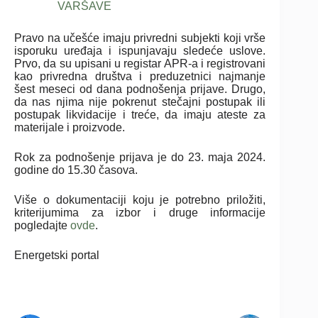
VARŠAVE
Pravo na učešće imaju privredni subjekti koji vrše
isporuku uređaja i ispunjavaju sledeće uslove.
Prvo, da su upisani u registar APR-a i registrovani
kao privredna društva i preduzetnici najmanje
šest meseci od dana podnošenja prijave. Drugo,
da nas njima nije pokrenut stečajni postupak ili
postupak likvidacije i treće, da imaju ateste za
materijale i proizvode.
Rok za podnošenje prijava je do 23. maja 2024.
godine do 15.30 časova.
Više o dokumentaciji koju je potrebno priložiti,
kriterijumima za izbor i druge informacije
pogledajte
ovde
.
Energetski portal