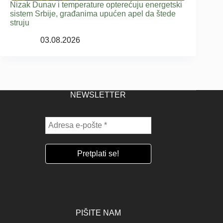
Nizak Dunav i temperature opterećuju energetski
sistem Srbije, građanima upućen apel da štede
struju
03.08.2026
NEWSLETTER
PIŠITE NAM