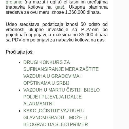
grejanje
(na mazut i uglja) efikasnijim uređajima
(nabavka kotlova na
gas
). Ukupna planirana
sredstva za ovu meru iznose 1.360.000 dinara.
Udeo sredstava podsticaja iznosi 50 odsto od
vrednosti ukupne investicije sa PDV-om po
pojedinačnoj prijavi, a maksimalno 85.000 dinara
sa PDV-om po prijavi za nabavku kotlova na gas.
Pročitajte još:
DRUGI KONKURS ZA
SUFINANSIRANJE MERA ZAŠTITE
VAZDUHA U GRADOVIMA I
OPŠTINAMA U SRBIJI
VAZDUH U MARTU ČISTIJI, BIJELO
POLJE I PLJEVLJA I DALJE
ALARMANTNI
KAKO „OČISTITI“ VAZDUH U
GLAVNOM GRADU – MOŽE LI
BEOGRAD DA SLEDI PRIMER