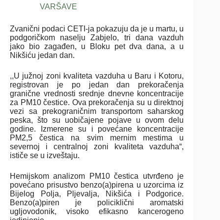
VARŠAVE
Zvanični podaci CETI-ja pokazuju da je u martu, u
podgoričkom naselju Zabjelo, tri dana vazduh
jako bio zagađen, u Bloku pet dva dana, a u
Nikšiću jedan dan.
,,U južnoj zoni kvaliteta vazduha u Baru i Kotoru,
registrovan je po jedan dan prekoračenja
granične vrednosti srednje dnevne koncentracije
za PM10 čestice. Ova prekoračenja su u direktnoj
vezi sa prekograničnim transportom saharskog
peska, što su uobičajene pojave u ovom delu
godine. Izmerene su i povećane koncentracije
PM2,5 čestica na svim mernim mestima u
severnoj i centralnoj zoni kvaliteta vazduha“,
ističe se u izveštaju.
Hemijskom analizom PM10 čestica utvrđeno je
povećano prisustvo benzo(a)pirena u uzorcima iz
Bijelog Polja, Pljevalja, Nikšića i Podgorice.
Benzo(a)piren je policiklični aromatski
ugljovodonik, visoko efikasno kancerogeno