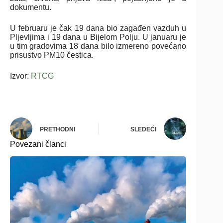
dokumentu.
U februaru je čak 19 dana bio zagađen vazduh u
Pljevljima i 19 dana u Bijelom Polju. U januaru je
u tim gradovima 18 dana bilo izmereno povećano
prisustvo PM10 čestica.
Izvor:
RTCG
PRETHODNI
SLEDEĆI
Povezani članci