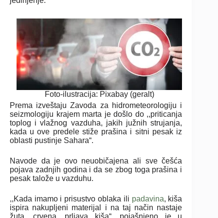
jedinjenje.
Foto-ilustracija: Pixabay (geralt)
Prema izveštaju Zavoda za hidrometeorologiju i
seizmologiju krajem marta je došlo do ,,priticanja
toplog i vlažnog vazduha, jakih južnih strujanja,
kada u ove predele stiže prašina i sitni pesak iz
oblasti pustinje Sahara“.
Navode da je ovo neuobičajena ali sve češća
pojava zadnjih godina i da se zbog toga prašina i
pesak talože u vazduhu.
,,Kada imamo i prisustvo oblaka ili
padavina
, kiša
ispira nakupljeni materijal i na taj način nastaje
žuta, crvena, prljava kiša“, pojašnjeno je u