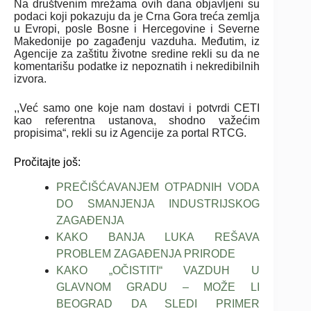
Na društvenim mrežama ovih dana objavljeni su
podaci koji pokazuju da je Crna Gora treća zemlja
u Evropi, posle Bosne i Hercegovine i Severne
Makedonije po zagađenju vazduha. Međutim, iz
Agencije za zaštitu životne sredine rekli su da ne
komentarišu podatke iz nepoznatih i nekredibilnih
izvora.
,,Već samo one koje nam dostavi i potvrdi CETI
kao referentna ustanova, shodno važećim
propisima“, rekli su iz Agencije za portal RTCG.
Pročitajte još:
PREČIŠĆAVANJEM OTPADNIH VODA
DO SMANJENJA INDUSTRIJSKOG
ZAGAĐENJA
KAKO BANJA LUKA REŠAVA
PROBLEM ZAGAĐENJA PRIRODE
KAKO „OČISTITI“ VAZDUH U
GLAVNOM GRADU – MOŽE LI
BEOGRAD DA SLEDI PRIMER