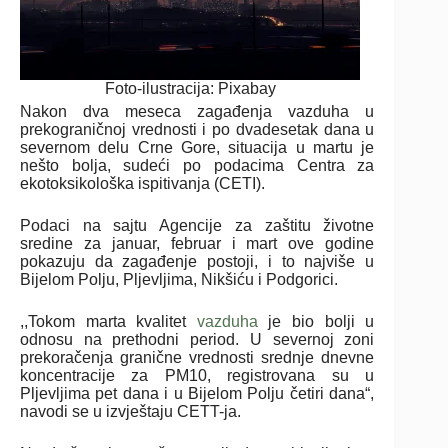
Foto-ilustracija: Pixabay
Nakon dva meseca zagađenja vazduha u
prekograničnoj vrednosti i po dvadesetak dana u
severnom delu Crne Gore, situacija u martu je
nešto bolja, sudeći po podacima Centra za
ekotoksikološka ispitivanja (CETI).
Podaci na sajtu Agencije za zaštitu životne
sredine za januar, februar i mart ove godine
pokazuju da zagađenje postoji, i to najviše u
Bijelom Polju, Pljevljima, Nikšiću i Podgorici.
,,Tokom marta kvalitet
vazduha
je bio bolji u
odnosu na prethodni period. U severnoj zoni
prekoračenja granične vrednosti srednje dnevne
koncentracije za PM10, registrovana su u
Pljevljima pet dana i u Bijelom Polju četiri dana“,
navodi se u izvještaju CETT-ja.