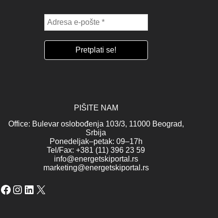
PIŠITE NAM
Office: Bulevar oslobođenja 103/3, 11000 Beograd,
Srbija
Ponedeljak–petak: 09–17h
Tel/Fax: +381 (11) 396 23 59
info@energetskiportal.rs
marketing@energetskiportal.rs
Facebook
Instagram
LinkedIn
X