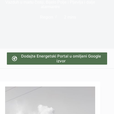
Vazduh u martu čistiji, Bijelo Polje i Pljevlja i dalje
alarmantni
Region
2 mins
Dodajte Energetski Portal u omiljeni Google
izvor