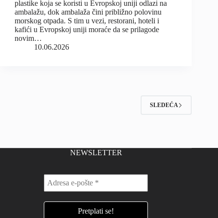
plastike koja se koristi u Evropskoj uniji odlazi na
ambalažu, dok ambalaža čini približno polovinu
morskog otpada. S tim u vezi, restorani, hoteli i
kafići u Evropskoj uniji moraće da se prilagode
novim…
10.06.2026
SLEDEĆA
NEWSLETTER