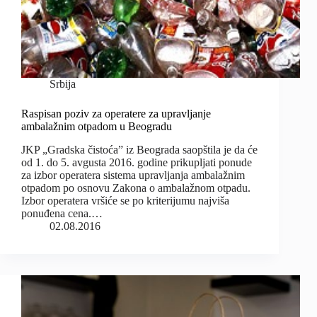
Srbija
Raspisan poziv za operatere za upravljanje
ambalažnim otpadom u Beogradu
JKP „Gradska čistoća” iz Beograda saopštila je da će
od 1. do 5. avgusta 2016. godine prikupljati ponude
za izbor operatera sistema upravljanja ambalažnim
otpadom po osnovu Zakona o ambalažnom otpadu.
Izbor operatera vršiće se po kriterijumu najviša
ponuđena cena.…
02.08.2016