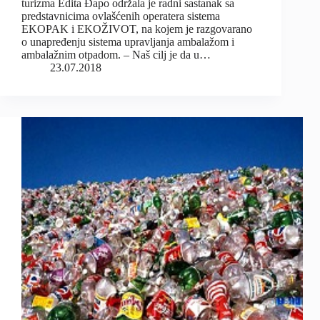
turizma Edita Đapo održala je radni sastanak sa
predstavnicima ovlašćenih operatera sistema
EKOPAK i EKOŽIVOT, na kojem je razgovarano
o unapređenju sistema upravljanja ambalažom i
ambalažnim otpadom. – Naš cilj je da u…
23.07.2018