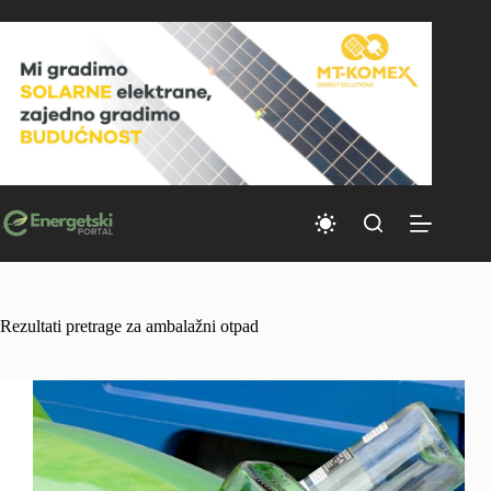
Skip
to
content
Rezultati pretrage za ambalažni otpad