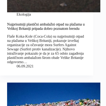
Ekologija
Najprisutniji plastični ambalažni otpad na plažama u
Velikoj Britaniji pripada dobro poznatom brendu
Flaše Koka-Kole (Coca-Cola) su najprisutniji otpad
na plažama u Velikoj Britaniji, pokazuje izveštaj
organizacije za očuvanje mora Surfers Against
Sewage (Surferi protiv kanalizacije). Njihovo
istraživanje pokazalo je da je za 65 odsto zagađenja
plastičnom ambalažom širom obale Velike Britanije
odgovorno…
06.09.2021