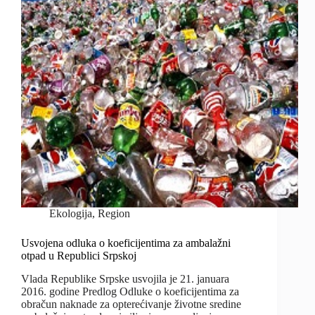
Ekologija
,
Region
Usvojena odluka o koeficijentima za ambalažni
otpad u Republici Srpskoj
Vlada Republike Srpske usvojila je 21. januara
2016. godine Predlog Odluke o koeficijentima za
obračun naknade za opterećivanje životne sredine