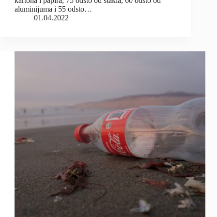
kartona i papira, 75 odsto od stakla, 60 odsto od
aluminijuma i 55 odsto…
01.04.2022