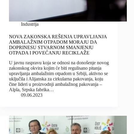
Industrija
NOVA ZAKONSKA REŠENJA UPRAVLJANJA
AMBALAŽNIM OTPADOM MORAJU DA
DOPRINESU STVARNOM SMANJENJU
OTPADA I POVEĆANJU RECIKLAŽE
U javnu raspravu koja se odnosi na donošenje novog
zakonskog okvira kojim će biti regulisano pitanja
upravljanja ambalažnim otpadom u Srbiji, aktivno se
uključila i Alijanska za cirkularna pakovanja, koju
čine lideri u proizvodnji ambalažnog pakovanja –
Alpla, Srpska fabrika…
09.06.2023