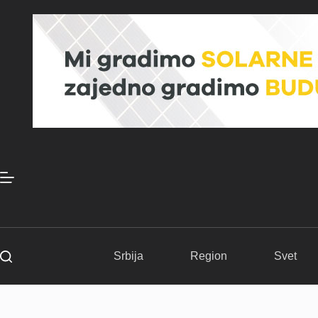
Skip
to
content
Srbija
Region
Svet