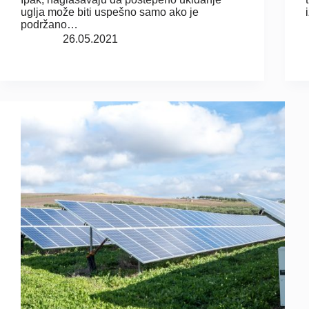
uglja može biti uspešno samo ako je
podržano…
26.05.2021