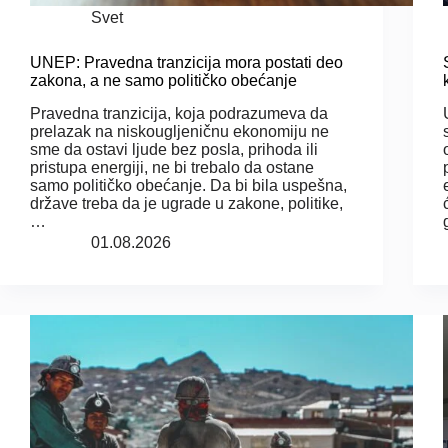
Svet
UNEP: Pravedna tranzicija mora postati deo
zakona, a ne samo političko obećanje
Pravedna tranzicija, koja podrazumeva da
prelazak na niskougljeničnu ekonomiju ne
sme da ostavi ljude bez posla, prihoda ili
pristupa energiji, ne bi trebalo da ostane
samo političko obećanje. Da bi bila uspešna,
države treba da je ugrade u zakone, politike,
…
01.08.2026