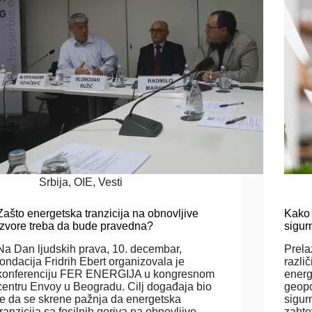
Srbija
,
OIE
,
Vesti
Zašto energetska tranzicija na obnovljive
Kako 
izvore treba da bude pravedna?
sigur
Na Dan ljudskih prava, 10. decembar,
Prela
fondacija Fridrih Ebert organizovala je
razli
konferenciju FER ENERGIJA u kongresnom
energ
centru Envoy u Beogradu. Cilj događaja bio
geopo
je da se skrene pažnja da energetska
sigur
tranzicija sa fosilnih goriva na obnovljive
zahte