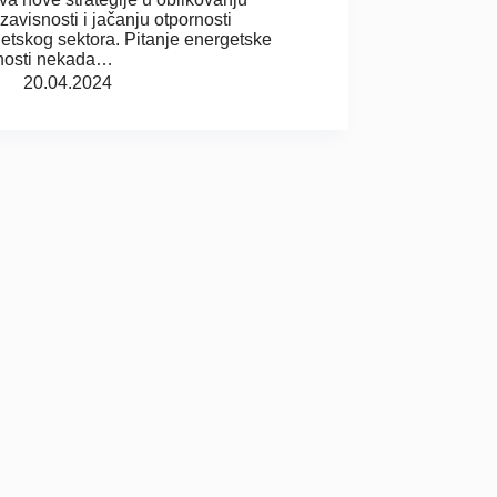
avisnosti i jačanju otpornosti
etskog sektora. Pitanje energetske
nosti nekada…
20.04.2024