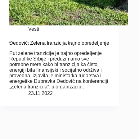
Vesti
Đedović: Zelena tranzicija trajno opredeljenje
Put zelene tranzicije je trajno opredeljenje
Republike Srbije i preduzimamo sve
potrebne mere kako bi tranzicija ka čistoj
energiji bila finansijski i socijalno održiva i
pravedna, izjavila je ministarka rudarstva i
energetike Dubravka Đedović na konferenciji
„Zelena tranzicija“, u organizaciji…
23.11.2022