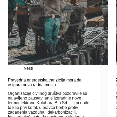
Vesti
Pravedna energetska tranzicija mora da
osigura nova radna mesta
Organizacije civilnog društva pozdravile su
najavljeno zaustavljanje izgradnje nove
termoelektrane Kolubara B u Srbiji, i ocenile
to kao prvi korak u pravcu borbe protiv
zagađenja vazduha i dekarbonizaciji.
Ipak, naglašavaju da postepeno ukidanje