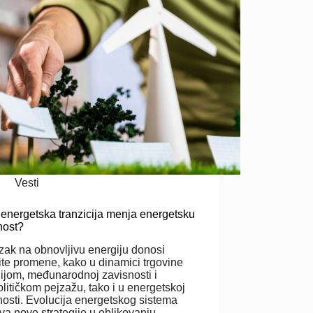
Vesti
energetska tranzicija menja energetsku
nost?
zak na obnovljivu energiju donosi
čite promene, kako u dinamici trgovine
ijom, međunarodnoj zavisnosti i
litičkom pejzažu, tako i u energetskoj
nosti. Evolucija energetskog sistema
va nove strategije u oblikovanju