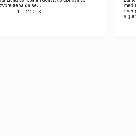
izvore treba da se…
međuz
energ
11.12.2018
sigur