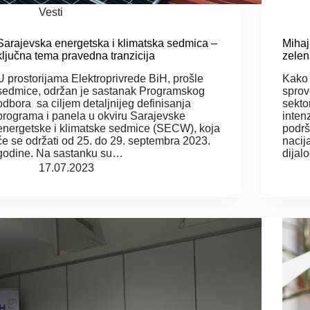
Vesti
Sarajevska energetska i klimatska sedmica –
Mihaj
ključna tema pravedna tranzicija
zelen
U prostorijama Elektroprivrede BiH, prošle
Kako 
sedmice, održan je sastanak Programskog
sprov
odbora sa ciljem detaljnijeg definisanja
sekto
programa i panela u okviru Sarajevske
inten
energetske i klimatske sedmice (SECW), koja
podrš
će se održati od 25. do 29. septembra 2023.
nacij
godine. Na sastanku su…
dijal
17.07.2023