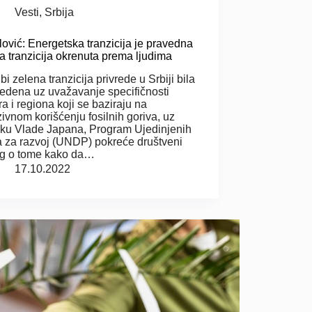
Vesti
,
Srbija
lović: Energetska tranzicija je pravedna
a tranzicija okrenuta prema ljudima
bi zelena tranzicija privrede u Srbiji bila
edena uz uvažavanje specifičnosti
ra i regiona koji se baziraju na
zivnom korišćenju fosilnih goriva, uz
ku Vlade Japana, Program Ujedinjenih
a za razvoj (UNDP) pokreće društveni
og o tome kako da…
17.10.2022