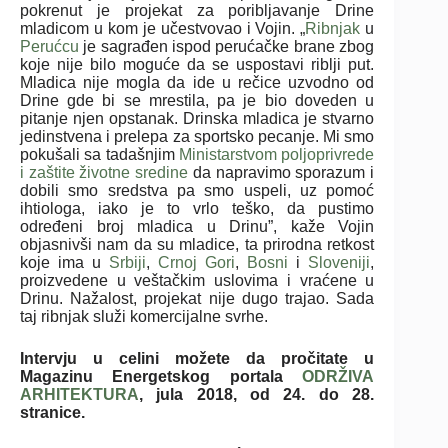
pokrenut je projekat za poribljavanje Drine
mladicom u kom je učestvovao i Vojin. „
Ribnjak
u
Perućcu
je sagrađen ispod perućačke brane zbog
koje nije bilo moguće da se uspostavi riblji put.
Mladica nije mogla da ide u rečice uzvodno od
Drine gde bi se mrestila, pa je bio doveden u
pitanje njen opstanak. Drinska mladica je stvarno
jedinstvena i prelepa za sportsko pecanje. Mi smo
pokušali sa tadašnjim
Ministarstvom poljoprivrede
i zaštite životne sredine
da napravimo sporazum i
dobili smo sredstva pa smo uspeli, uz pomoć
ihtiologa, iako je to vrlo teško, da pustimo
određeni broj mladica u Drinu”, kaže Vojin
objasnivši nam da su mladice, ta prirodna retkost
koje ima u
Srbiji
,
Crnoj Gori
,
Bosni
i
Sloveniji
,
proizvedene u veštačkim uslovima i vraćene u
Drinu. Nažalost, projekat nije dugo trajao. Sada
taj ribnjak služi komercijalne svrhe.
Intervju u celini možete da pročitate u
Magazinu Energetskog portala
ODRŽIVA
ARHITEKTURA
, jula 2018, od 24. do 28.
stranice.