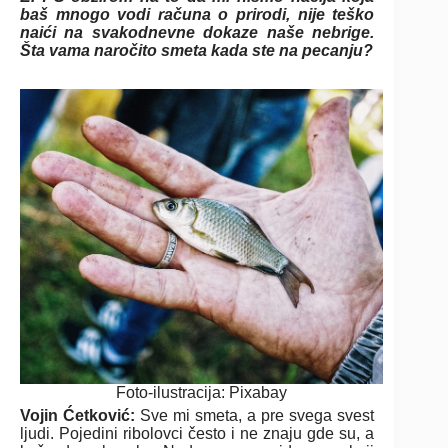
baš mnogo vodi računa o prirodi, nije teško
naići na svakodnevne dokaze naše nebrige.
Šta vama naročito smeta kada ste na pecanju?
Foto-ilustracija: Pixabay
Vojin Ćetković:
Sve mi smeta, a pre svega svest
ljudi. Pojedini ribolovci često i ne znaju gde su, a