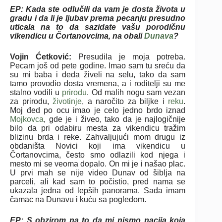
EP: Kada ste odlučili da vam je dosta života u
gradu i da li je ljubav prema pecanju presudno
uticala na to da sazidate vašu porodičnu
vikendicu u Čortanovcima, na obali
Dunava
?
Vojin Ćetković:
Presudila je moja potreba.
Pecam još od pete godine. Imao sam tu sreću da
su mi baba i deda živeli na selu, tako da sam
tamo provodio dosta vremena, a i roditelji su me
stalno vodili u
prirodu
. Od malih nogu sam vezan
za prirodu,
životinje
, a naročito za biljke i
reku
.
Moj đed po ocu imao je celo jedno brdo iznad
Mojkovca
, gde je i živeo, tako da je najlogičnije
bilo da pri odabiru mesta za vikendicu tražim
blizinu brda i reke. Zahvaljujući mom drugu iz
obdaništa Novici koji ima vikendicu u
Čortanovcima, često smo odlazili kod njega i
mesto mi se veoma dopalo. On mi je i našao plac.
U prvi mah se nije video Dunav od šiblja na
parceli, ali kad sam to počistio, pred nama se
ukazala jedna od lepših panorama. Sada imam
čamac na Dunavu i kuću sa pogledom.
EP: S obzirom na to da mi nismo nacija koja