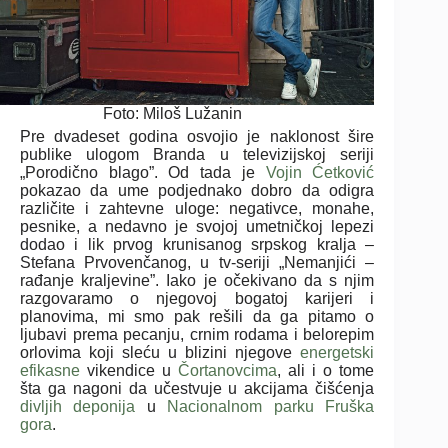
Foto: Miloš Lužanin
Pre dvadeset godina osvojio je naklonost šire
publike ulogom Branda u televizijskoj seriji
„Porodično blago”. Od tada je
Vojin Ćetković
pokazao da ume podjednako dobro da odigra
različite i zahtevne uloge: negativce, monahe,
pesnike, a nedavno je svojoj umetničkoj lepezi
dodao i lik prvog krunisanog srpskog kralja –
Stefana Prvovenčanog, u tv-seriji „Nemanjići –
rađanje kraljevine”. Iako je očekivano da s njim
razgovaramo o njegovoj bogatoj karijeri i
planovima, mi smo pak rešili da ga pitamo o
ljubavi prema pecanju, crnim rodama i belorepim
orlovima koji sleću u blizini njegove
energetski
efikasne
vikendice u
Čortanovcima
, ali i o tome
šta ga nagoni da učestvuje u akcijama čišćenja
divljih deponija
u
Nacionalnom parku Fruška
gora
.