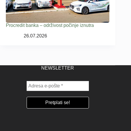
Procredit banka – održivost počinje iznutra
26.07.2026
NEWSLETTER