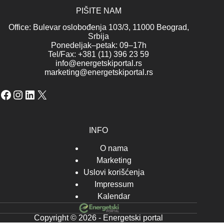
PIŠITE NAM
Office: Bulevar oslobođenja 103/3, 11000 Beograd,
Srbija
Ponedeljak–petak: 09–17h
Tel/Fax: +381 (11) 396 23 59
info@energetskiportal.rs
marketing@energetskiportal.rs
Facebook
Instagram
LinkedIn
X
INFO
O nama
Marketing
Uslovi korišćenja
Impressum
Kalendar
Copyright © 2026 - Energetski portal