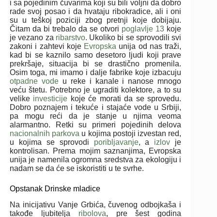
i sa pojedinim čuvarima koji su bili voljni da dobro
rade svoj posao i da hvataju ribokradice, ali i oni
su u teškoj poziciji zbog pretnji koje dobijaju.
Čitam da bi trebalo da se otvori
poglavlje 13
koje
je vezano za
ribarstvo
. Ukoliko bi se sprovodili svi
zakoni i zahtevi koje
Evropska
unija od nas traži,
kad bi se kaznilo samo desetoro ljudi koji prave
prekršaje, situacija bi se drastično promenila.
Osim toga, mi imamo i dalje fabrike koje izbacuju
otpadne vode
u reke i kanale i nanose mnogo
veću štetu. Potrebno je ugraditi kolektore, a to su
velike
investicije
koje će morati da se sprovedu.
Dobro poznajem i tekuće i stajaće vode u Srbiji,
pa mogu reći da je stanje u njima veoma
alarmantno. Retki su primeri pojedinih delova
nacionalnih parkova
u kojima postoji izvestan red,
u kojima se sprovodi
poribljavanje
, a
izlov
je
kontrolisan. Prema mojim saznanjima, Evropska
unija je namenila ogromna sredstva za ekologiju i
nadam se da će se iskoristiti u te svrhe.
Opstanak Drinske mladice
Na inicijativu Vanje Grbića, čuvenog odbojkaša i
takođe ljubitelja
ribolova
, pre šest godina