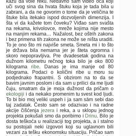
kažu da vole reku. Nedavno sam video oca koji
uči svog sina da hvata štuku koja je tada bila u
zabrani, a da ne govorim o tome da je veličina te
štuke bila itekako ispod dozvoljenih dimenzija. I
šta vi da kažete tom čoveku? Viđao sam svašta
na rekama, krivolovce, mreže kojima nije mesto
na manjim rekama… Nažalost, bez oštrih zakona
i bez primena tih zakona ne može se ništa uraditi.
To je ono što mi najviše smeta. Smeta mi i to što
je država bila nemarna jer je šteta ogromna i
skoro nepopravljiva. Pre dvadesetak godina na
dužnom kilometru rečnog toka bilo je oko 800
kilograma
ribe
. Danas je ima manje od 80
kilograma. Podaci o količini ribe u moru su
podjednako frapantni. S obzirom na to da se
bavim javnim poslom i da sam u prilici da me ljudi
čuju, smatram da je moja dužnost da pričam o
ekologiji
i da nekako promenim tu svest kod ljudi.
To bi bio moj veliki uspeh i ja sam sām sebi dao
taj zadatak. Često sam se odazivao i na radne
akcije čišćenja
jezera
i reka, a u sklopu jednog
projekta pokušali smo da poribimo i
Drinu
. Bilo je
dosta teškoća u realizaciji tog projekta, a i stalno
su postojali neki izgovori koji su uglavnom bili
vezani za tešku ekonomsku situaciju. Pričao sam