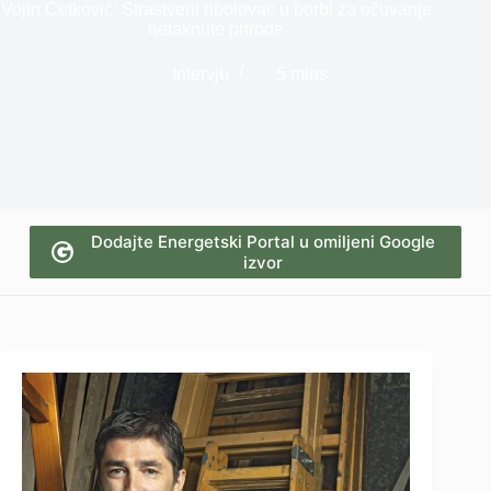
Vojin Ćetković: Strastveni ribolovac u borbi za očuvanje
netaknute prirode
Intervju
5 mins
Dodajte Energetski Portal u omiljeni Google
izvor