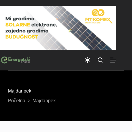
Skip
to
content
Majdanpek
Početna
Majdanpek