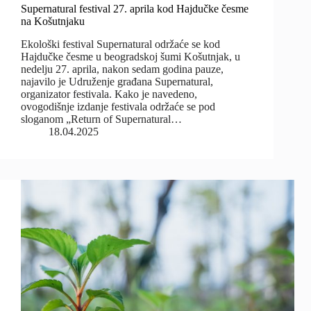
Supernatural festival 27. aprila kod Hajdučke česme
na Košutnjaku
Ekološki festival Supernatural održaće se kod
Hajdučke česme u beogradskoj šumi Košutnjak, u
nedelju 27. aprila, nakon sedam godina pauze,
najavilo je Udruženje građana Supernatural,
organizator festivala. Kako je navedeno,
ovogodišnje izdanje festivala održaće se pod
sloganom „Return of Supernatural…
18.04.2025