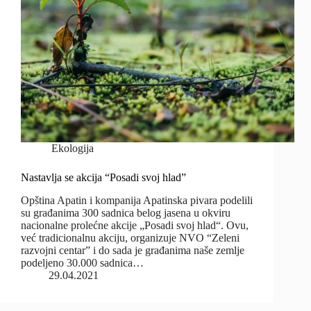
Ekologija
Nastavlja se akcija “Posadi svoj hlad”
Opština Apatin i kompanija Apatinska pivara podelili
su građanima 300 sadnica belog jasena u okviru
nacionalne prolećne akcije „Posadi svoj hlad“. Ovu,
već tradicionalnu akciju, organizuje NVO “Zeleni
razvojni centar” i do sada je građanima naše zemlje
podeljeno 30.000 sadnica…
29.04.2021