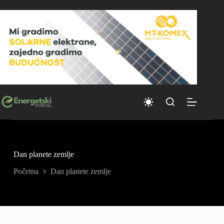
Skip
to
content
Dan planete zemlje
Početna
Dan planete zemlje