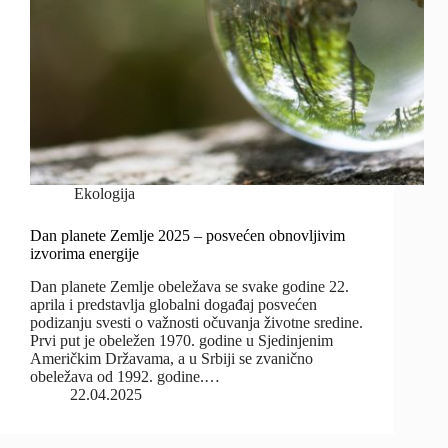
Ekologija
Dan planete Zemlje 2025 – posvećen obnovljivim
izvorima energije
Dan planete Zemlje obeležava se svake godine 22.
aprila i predstavlja globalni događaj posvećen
podizanju svesti o važnosti očuvanja životne sredine.
Prvi put je obeležen 1970. godine u Sjedinjenim
Američkim Državama, a u Srbiji se zvanično
obeležava od 1992. godine.…
22.04.2025