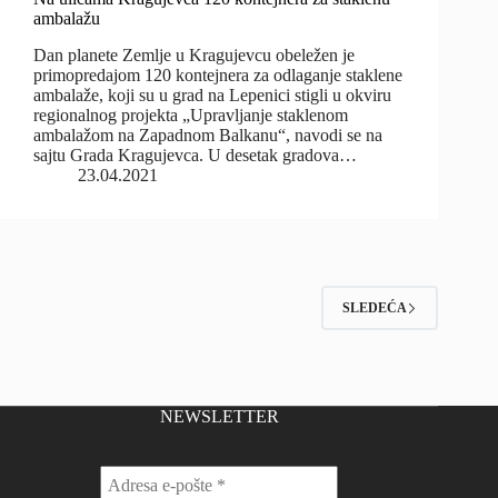
ambalažu
Dan planete Zemlje u Kragujevcu obeležen je
primopredajom 120 kontejnera za odlaganje staklene
ambalaže, koji su u grad na Lepenici stigli u okviru
regionalnog projekta „Upravljanje staklenom
ambalažom na Zapadnom Balkanu“, navodi se na
sajtu Grada Kragujevca. U desetak gradova…
23.04.2021
SLEDEĆA
NEWSLETTER