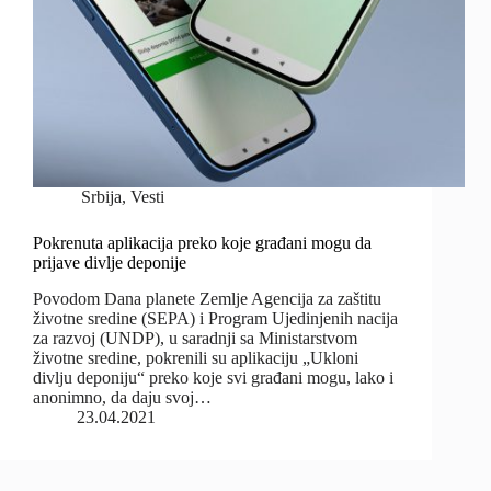
Srbija
,
Vesti
Pokrenuta aplikacija preko koje građani mogu da
prijave divlje deponije
Povodom Dana planete Zemlje Agencija za zaštitu
životne sredine (SEPA) i Program Ujedinjenih nacija
za razvoj (UNDP), u saradnji sa Ministarstvom
životne sredine, pokrenili su aplikaciju „Ukloni
divlju deponiju“ preko koje svi građani mogu, lako i
anonimno, da daju svoj…
23.04.2021