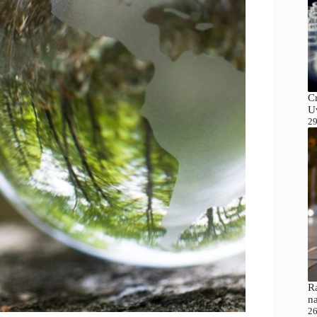
C
Uv
29
Ra
n
26