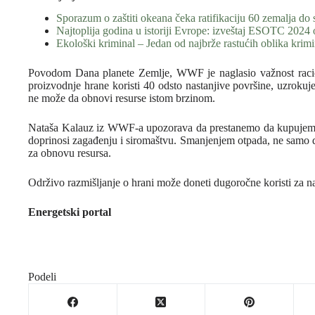
Sporazum o zaštiti okeana čeka ratifikaciju 60 zemalja do
Najtoplija godina u istoriji Evrope: izveštaj ESOTC 2024 
Ekološki kriminal – Jedan od najbrže rastućih oblika krimi
Povodom Dana planete Zemlje, WWF je naglasio važnost raciona
proizvodnje hrane koristi 40 odsto nastanjive površine, uzrokuje
ne može da obnovi resurse istom brzinom.
Nataša Kalauz iz WWF-a upozorava da prestanemo da kupujemo v
doprinosi zagađenju i siromaštvu. Smanjenjem otpada, ne samo d
za obnovu resursa.
Održivo razmišljanje o hrani može doneti dugoročne koristi za na
Energetski portal
Podeli