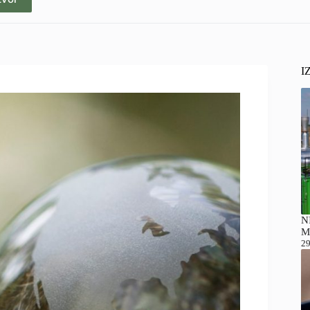
I
NI
M
29