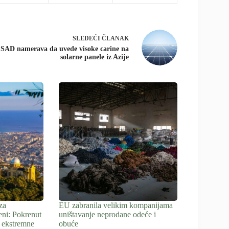
SLEDEĆI
ČLANAK
SAD namerava da uvede visoke carine na
solarne panele iz Azije
za
EU zabranila velikim kompanijama
eni: Pokrenut
uništavanje neprodane odeće i
 ekstremne
obuće