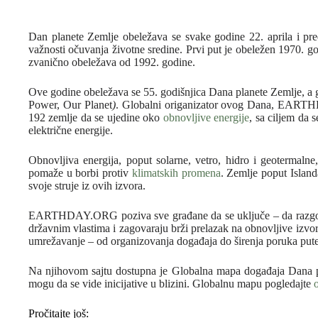
Dan planete Zemlje obeležava se svake godine 22. aprila i pre
važnosti očuvanja životne sredine. Prvi put je obeležen 1970. 
zvanično obeležava od 1992. godine.
Ove godine obeležava se 55. godišnjica Dana planete Zemlje, a 
Power, Our Planet
)
. Globalni origanizator ovog Dana, EARTHD
192 zemlje da se ujedine oko
obnovljive energije
, sa ciljem da 
električne energije.
Obnovljiva energija, poput solarne, vetro, hidro i geotermalne
pomaže u borbi protiv
klimatskih promena
. Zemlje poput Islan
svoje struje iz ovih izvora.
EARTHDAY.ORG poziva sve građane da se uključe – da razgova
državnim vlastima i zagovaraju brži prelazak na obnovljive izvore
umrežavanje – od organizovanja događaja do širenja poruka put
Na njihovom sajtu dostupna je Globalna mapa događaja Dana pl
mogu da se vide inicijative u blizini. Globalnu mapu pogledajte
Pročitajte još: