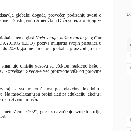
K
dstavlja globalni događaj posvećen podizanju svesti o
godine u Sjedinjenim Američkim Državama, a u Srbiji se
globalna tema glasi
Naša snaga, naša planeta
(eng Our
AY.ORG (EDO), poziva milijardu svojih pristalica u
se do 2030. godine utrostruči globalna proizvodnja čiste
, smanjuje emisiju gasova sa efektom staklene bašte i
da, Norveške i Švedske već proizvode više od polovine
raju sa svojim komšijama, poslodavcima, lokalnim i
. Na raspolaganju su brojni alati za edukaciju, akciju i
em društvenih mreža.
anete Zemlje 2025, gde uz navođenje svoje lokacije,
ovde
.