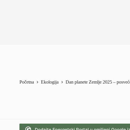
Početna
Ekologija
Dan planete Zemlje 2025 – posveće
Dodajte Energetski Portal u omiljeni Google i