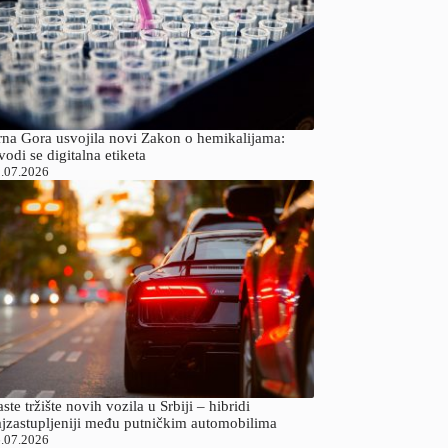
rna Gora usvojila novi Zakon o hemikalijama:
odi se digitalna etiketa
.07.2026
ste tržište novih vozila u Srbiji – hibridi
ajzastupljeniji među putničkim automobilima
.07.2026