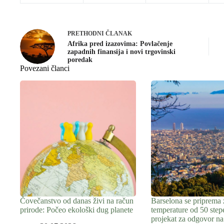
PRETHODNI
ČLANAK
Afrika pred izazovima: Povlačenje
zapadnih finansija i novi trgovinski
poredak
Povezani članci
Čovečanstvo od danas živi na račun
Barselona se priprema 
prirode: Počeo ekološki dug planete
temperature od 50 step
projekat za odgovor na