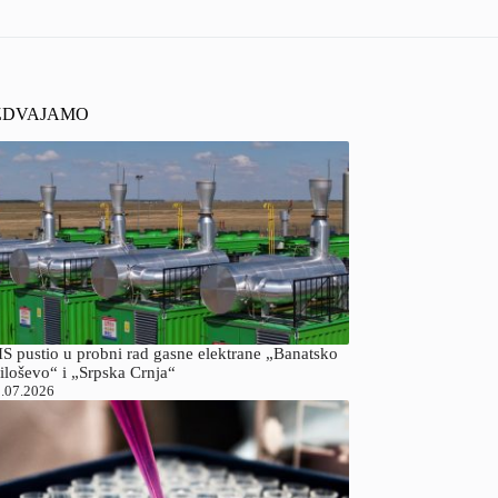
ZDVAJAMO
S pustio u probni rad gasne elektrane „Banatsko
iloševo“ i „Srpska Crnja“
.07.2026