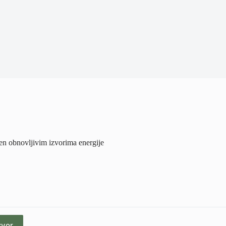
n obnovljivim izvorima energije
zvor