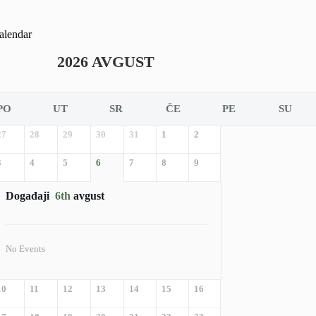
alendar
2026 AVGUST
PO
UT
SR
ČE
PE
SU
27
28
29
30
31
1
2
3
4
5
6
7
8
9
Događaji
6th
avgust
No Events
10
11
12
13
14
15
16