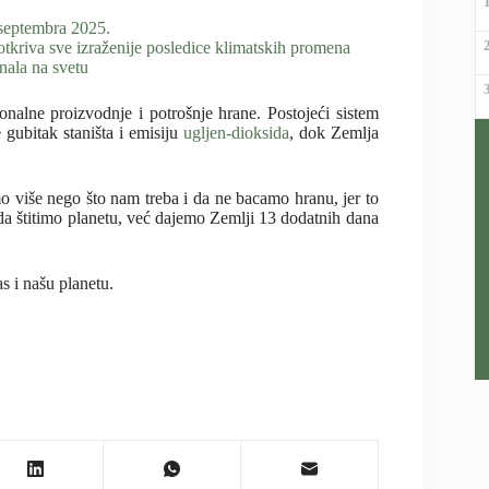
 septembra 2025.
otkriva sve izraženije posledice klimatskih promena
nala na svetu
lne proizvodnje i potrošnje hrane. Postojeći sistem
 gubitak staništa i emisiju
ugljen-dioksida
, dok Zemlja
iše nego što nam treba i da ne bacamo hranu, jer to
a štitimo planetu, već dajemo Zemlji 13 dodatnih dana
s i našu planetu.