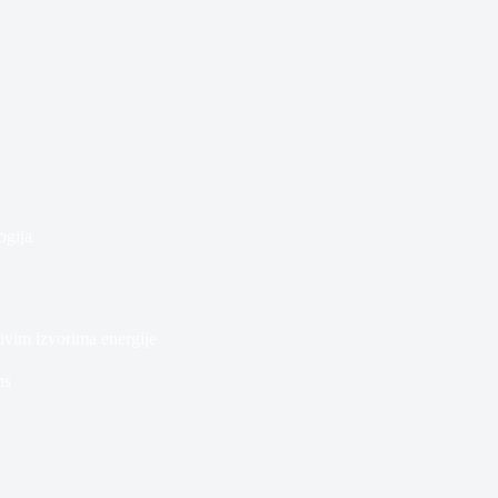
ogija
ivim izvorima energije
ns