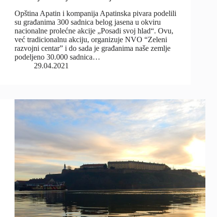
Opština Apatin i kompanija Apatinska pivara podelili
su građanima 300 sadnica belog jasena u okviru
nacionalne prolećne akcije „Posadi svoj hlad“. Ovu,
već tradicionalnu akciju, organizuje NVO “Zeleni
razvojni centar” i do sada je građanima naše zemlje
podeljeno 30.000 sadnica…
29.04.2021