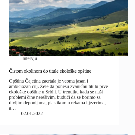
Intervju
Čistom okolinom do titule ekološke opštine
Opština Čajetina zacrtala je veoma jasan i
ambiciozan cilj. Žele da ponesu zvaničnu titulu prve
ekološke opštine u Srbiji. U trenutku kada se naši
problemi čine nerešivim, budući da se borimo sa
divljim deponijama, plastikom u rekama i jezerima,
a…
02.01.2022