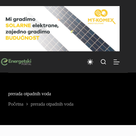
Skip
to
content
prerada otpadnih voda
Početna
prerada otpadnih voda