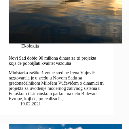
Ekologija
Novi Sad dobio 90 miliona dinara za tri projekta
koja će poboljšati kvalitet vazduha
Ministarka zaštite životne sredine Irena Vujović
razgovarala je u sredu u Novom Sadu sa
gradonačelnikom Milošem Vučevićem o dinamici tri
projekta za uvođenje modernog zalivnog sistema u
Futoškom i Limanskom parku i na delu Bulevara
Evrope, koji će, po realizaciji,…
19.02.2021