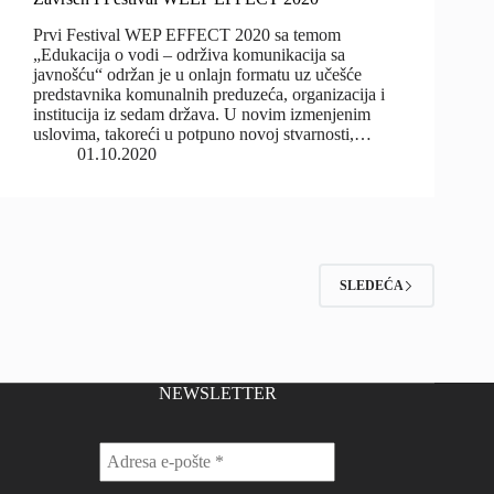
Prvi Festival WEP EFFECT 2020 sa temom
„Edukacija o vodi – održiva komunikacija sa
javnošću“ održan je u onlajn formatu uz učešće
predstavnika komunalnih preduzeća, organizacija i
institucija iz sedam država. U novim izmenjenim
uslovima, takoreći u potpuno novoj stvarnosti,…
01.10.2020
SLEDEĆA
NEWSLETTER