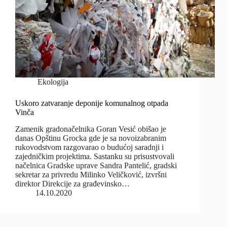
Ekologija
Uskoro zatvaranje deponije komunalnog otpada
Vinča
Zamenik gradonačelnika Goran Vesić obišao je
danas Opštinu Grocka gde je sa novoizabranim
rukovodstvom razgovarao o budućoj saradnji i
zajedničkim projektima. Sastanku su prisustvovali
načelnica Gradske uprave Sandra Pantelić, gradski
sekretar za privredu Milinko Veličković, izvršni
direktor Direkcije za građevinsko…
14.10.2020