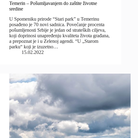
Temerin – Pošumljavanjem do zaštite životne
sredine
U Spomeniku prirode “Stari park” u Temerinu
posađeno je 70 novi sadnica. Povećanje procenta
pošumljenosti Srbije je jedan od strateških ciljeva,
koji doprinosi unapređenju kvaliteta života građana,
a prepoznat je i u Zelenoj agendi. “U „Starom
parku“ koji je izuzetno…
15.02.2022