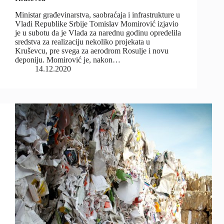
Ministar građevinarstva, saobraćaja i infrastrukture u
Vladi Republike Srbije Tomislav Momirović izjavio
je u subotu da je Vlada za narednu godinu opredelila
sredstva za realizaciju nekoliko projekata u
Kruševcu, pre svega za aerodrom Rosulje i novu
deponiju. Momirović je, nakon…
14.12.2020