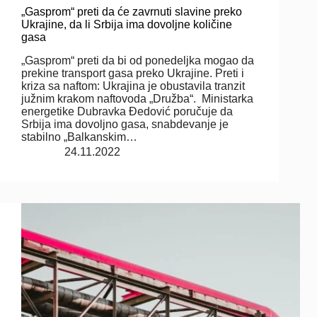
„Gasprom“ preti da će zavrnuti slavine preko
Ukrajine, da li Srbija ima dovoljne količine
gasa
„Gasprom“ preti da bi od ponedeljka mogao da
prekine transport gasa preko Ukrajine. Preti i
kriza sa naftom: Ukrajina je obustavila tranzit
južnim krakom naftovoda „Družba“. Ministarka
energetike Dubravka Đedović poručuje da
Srbija ima dovoljno gasa, snabdevanje je
stabilno „Balkanskim…
24.11.2022