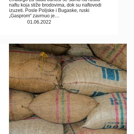
naftu koja stiže brodovima, dok su naftovodi
izuzeti. Posle Poljske i Bugaske, ruski
„Gasprom“ zavrnuo je…
01.06.2022