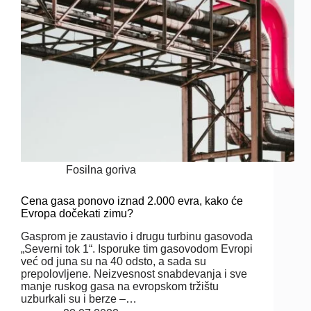
Fosilna goriva
Cena gasa ponovo iznad 2.000 evra, kako će
Evropa dočekati zimu?
Gasprom je zaustavio i drugu turbinu gasovoda
„Severni tok 1“. Isporuke tim gasovodom Evropi
već od juna su na 40 odsto, a sada su
prepolovljene. Neizvesnost snabdevanja i sve
manje ruskog gasa na evropskom tržištu
uzburkali su i berze –…