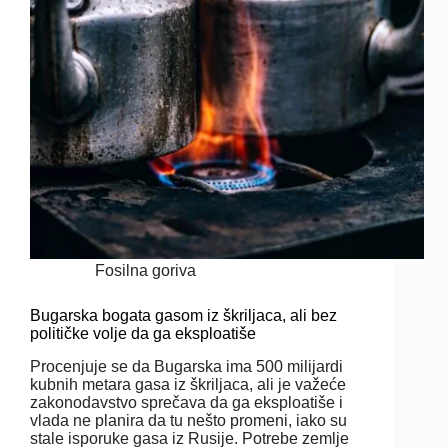
Fosilna goriva
Bugarska bogata gasom iz škriljaca, ali bez
političke volje da ga eksploatiše
Procenjuje se da Bugarska ima 500 milijardi
kubnih metara gasa iz škriljaca, ali je važeće
zakonodavstvo sprečava da ga eksploatiše i
vlada ne planira da tu nešto promeni, iako su
stale isporuke gasa iz Rusije. Potrebe zemlje