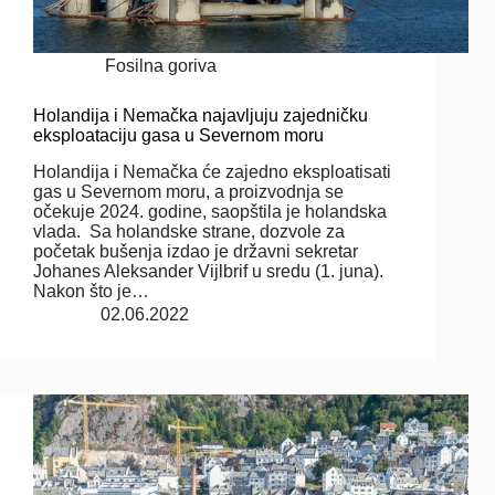
Fosilna goriva
Holandija i Nemačka najavljuju zajedničku
eksploataciju gasa u Severnom moru
Holandija i Nemačka će zajedno eksploatisati
gas u Severnom moru, a proizvodnja se
očekuje 2024. godine, saopštila je holandska
vlada. Sa holandske strane, dozvole za
početak bušenja izdao je državni sekretar
Johanes Aleksander Vijlbrif u sredu (1. juna).
Nakon što je…
02.06.2022