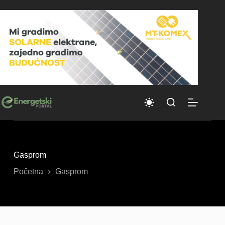
Skip
to
content
Gasprom
Početna
Gasprom