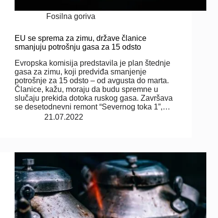
Fosilna goriva
EU se sprema za zimu, države članice
smanjuju potrošnju gasa za 15 odsto
Evropska komisija predstavila je plan štednje
gasa za zimu, koji predviđa smanjenje
potrošnje za 15 odsto – od avgusta do marta.
Članice, kažu, moraju da budu spremne u
slučaju prekida dotoka ruskog gasa. Završava
se desetodnevni remont “Severnog toka 1”,…
21.07.2022