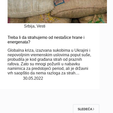
Srbija
,
Vesti
Treba li da strahujemo od nestašice hrane i
energenata?
Globalna kriza, izazvana sukobima u Ukrajini i
nepovoljnim vremenskim uslovima poput suše,
probudila je kod građana strah od praznih
rafova. Zato su mnogi požurili u nabavku
namirnica za predstojeći period, ali je državni
vrh saopštio da nema razloga za strah…
30.05.2022
SLEDEĆA