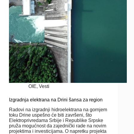
OIE
,
Vesti
Izgradnja elektrana na Drini šansa za region
Radovi na izgradnji hidroelektrana na gornjem
toku Drine uspešno će biti završeni, što
Elektroprivredama Srbije i Republike Srpske
pruža mogućnost da zajednički rade na novim
projektima i investicijama. O napretku projekta