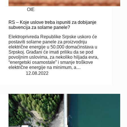
OIE
RS – Koje uslove treba ispuniti za dobijanje
subvencija za solarne panele?
Elektroprivreda Republike Srpske uskoro će
postaviti solarne panele za proizvodnju
električne energije u 50.000 domaćinstava u
Srpskoj. Građani će imati priliku da se pod
povoljnim uslovima, za nekoliko hiljada evra,
“energetski osamostale” i smanje troškove
električne energije na minimum, a…
12.08.2022