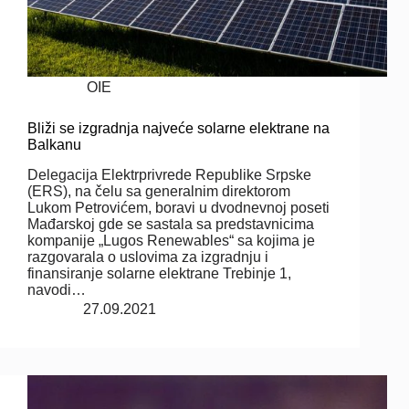
OIE
Bliži se izgradnja najveće solarne elektrane na
Balkanu
Delegacija Elektrprivrede Republike Srpske
(ERS), na čelu sa generalnim direktorom
Lukom Petrovićem, boravi u dvodnevnoj poseti
Mađarskoj gde se sastala sa predstavnicima
kompanije „Lugos Renewables“ sa kojima je
razgovarala o uslovima za izgradnju i
finansiranje solarne elektrane Trebinje 1,
navodi…
27.09.2021