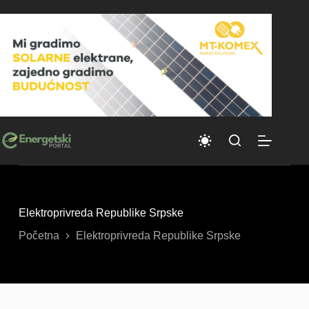
Skip
to
content
Elektroprivreda Republike Srpske
Početna
Elektroprivreda Republike Srpske