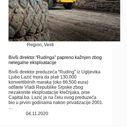
Region
,
Vesti
Bivši direktor “Rudinga” papreno kažnjen zbog
nelegalne eksploatacije
Bivši direktor preduzeća “Ruding” iz Ugljevika
Ljubo Lazić mora da plati 130.000
konvertibilnih maraka (oko 66.500 eura)
odštete Vladi Republike Srpske zbog
nezakonite eksploatacije krečnjaka, pise
Capital.ba. Lazić je na čelu ovog preduzeća
bio u prvim godinama nakon privatizacije 2001.
…
04.11.2020