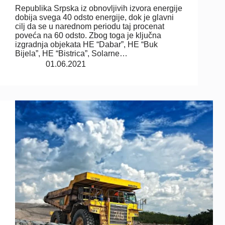
Republika Srpska iz obnovljivih izvora energije
dobija svega 40 odsto energije, dok je glavni
cilj da se u narednom periodu taj procenat
poveća na 60 odsto. Zbog toga je ključna
izgradnja objekata HE “Dabar”, HE “Buk
Bijela”, HE “Bistrica”, Solarne…
01.06.2021