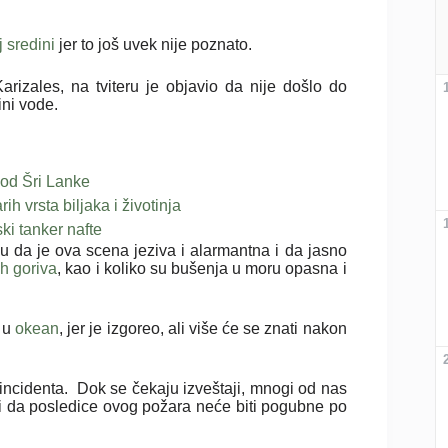
j sredini
jer to još uvek nije poznato.
rizales, na tviteru je objavio da nije došlo do
ini vode.
kod Šri Lanke
h vrsta biljaka i životinja
ki tanker nafte
u da je ova scena jeziva i alarmantna i da jasno
ih goriva
, kao i koliko su bušenja u moru opasna i
a u
okean
, jer je izgoreo, ali više će se znati nakon
g incidenta. Dok se čekaju izveštaji, mnogi od nas
 i da posledice ovog požara neće biti pogubne po