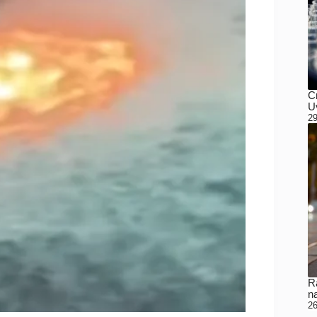
C
Uv
29
Ra
n
26