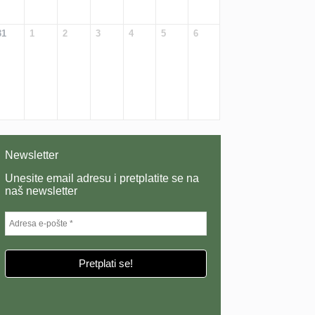
31
1
2
3
4
5
6
Newsletter
Unesite email adresu i pretplatite se na
naš newsletter