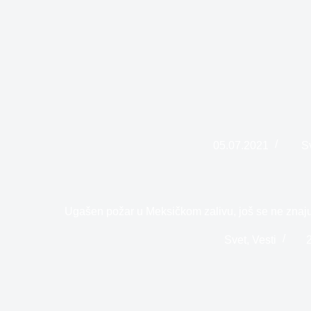
05.07.2021
S
Ugašen požar u Meksičkom zalivu, još se ne znaju
Svet
,
Vesti