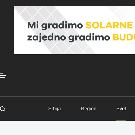
Skip
to
content
Srbija
Region
Svet