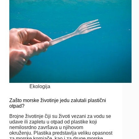
Ekologija
Zašto morske životinje jedu zalutali plastični
otpad?
Brojne životinje čiji su životi vezani za vodu se
udave ili zapletu u otpad od plastike koji
nemilosrdno završava u njihovom
okruženju. Plastika predstavlja veliku opasnost
za morske kornjače, kao i za druge morske