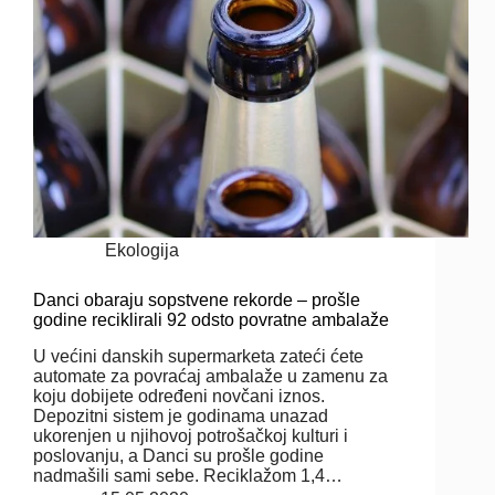
Ekologija
Danci obaraju sopstvene rekorde – prošle
godine reciklirali 92 odsto povratne ambalaže
U većini danskih supermarketa zateći ćete
automate za povraćaj ambalaže u zamenu za
koju dobijete određeni novčani iznos.
Depozitni sistem je godinama unazad
ukorenjen u njihovoj potrošačkoj kulturi i
poslovanju, a Danci su prošle godine
nadmašili sami sebe. Reciklažom 1,4…