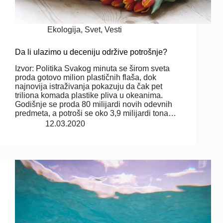
Ekologija
,
Svet
,
Vesti
Da li ulazimo u deceniju održive potrošnje?
Izvor: Politika Svakog minuta se širom sveta
proda gotovo milion plastičnih flaša, dok
najnovija istraživanja pokazuju da čak pet
triliona komada plastike pliva u okeanima.
Godišnje se proda 80 milijardi novih odevnih
predmeta, a potroši se oko 3,9 milijardi tona…
12.03.2020