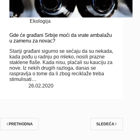
Ekologija
Gde će građani Srbije moći da vrate ambalažu
u zamenu za novac?
Stariji građani sigurno se sećaju da su nekada,
kada pođu u radnju po mleko, nosili prazne
staklene flaše. Kada nisu, plaćali su kauciju za
nove. Iz nekih drugih razloga, danas se
raspravlja o tome da li zbog reciklaže treba
stimulisati…
26.02.2020
PRETHODNA
SLEDEĆA