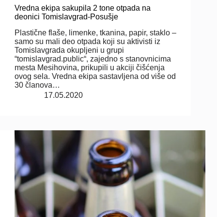
Vredna ekipa sakupila 2 tone otpada na
deonici Tomislavgrad-Posušje
Plastične flaše, limenke, tkanina, papir, staklo –
samo su mali deo otpada koji su aktivisti iz
Tomislavgrada okupljeni u grupi
“tomislavgrad.public“, zajedno s stanovnicima
mesta Mesihovina, prikupili u akciji čišćenja
ovog sela. Vredna ekipa sastavljena od više od
30 članova…
17.05.2020