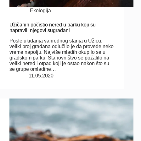
Ekologija
Užičanin počistio nered u parku koji su
napravili njegovi sugrađani
Posle ukidanja vanrednog stanja u Užicu,
veliki broj građana odlučilo je da provede neko
vreme napolju. Najviše mladih okupilo se u
gradskom parku. Stanovništvo se požalilo na
veliki nered i otpad koji je ostao nakon što su
se grupe omladine…
11.05.2020