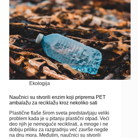
Ekologija
Naučnici su stvorili enzim koji priprema PET
ambalažu za reciklažu kroz nekoliko sati
Plastične flaše širom sveta predstavljaju veliki
problem kada je u pitanju plastični otpad. Veći
deo njih je nemoguće reciklirati, a mnoge i ne
dobiju priliku za razgradnju već završe negde
na dnu mora. Međutim, naučnici su stvorili