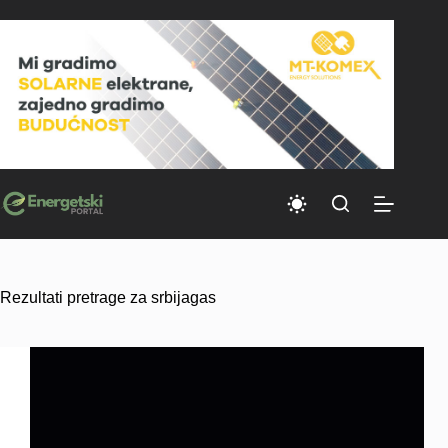
Skip
to
content
Rezultati pretrage za srbijagas