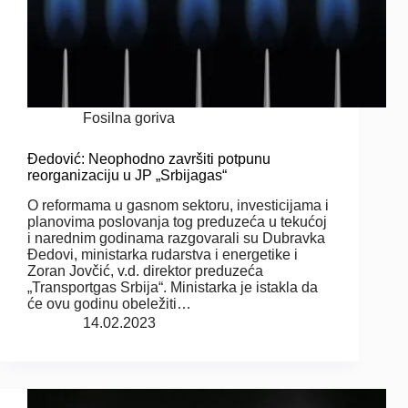
Fosilna goriva
Đedović: Neophodno završiti potpunu
reorganizaciju u JP „Srbijagas“
O reformama u gasnom sektoru, investicijama i
planovima poslovanja tog preduzeća u tekućoj
i narednim godinama razgovarali su Dubravka
Đedovi, ministarka rudarstva i energetike i
Zoran Jovčić, v.d. direktor preduzeća
„Transportgas Srbija“. Ministarka je istakla da
će ovu godinu obeležiti…
14.02.2023