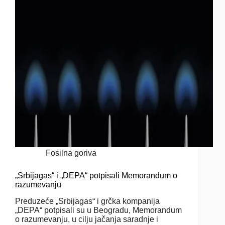
Fosilna goriva
„Srbijagas“ i „DEPA“ potpisali Memorandum o
razumevanju
Preduzeće „Srbijagas“ i grčka kompanija
„DEPA“ potpisali su u Beogradu, Memorandum
o razumevanju, u cilju jačanja saradnje i