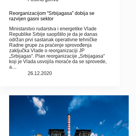
Reorganizacijom “Srbijagasa” dobija se
razvijen gasni sektor
Ministarstvo rudarstva i energetike Vlade
Republike Srbije saopštilo je da je danas
održan prvi sastanak operativne tehničke
Radne grupe za praćenje sprovođenja
zaključka Vlade o reorganizaciji JP
„Srbijagas“. Plan reorganizacije „Srbijagasa“
koji je Vlada usvojila moraće da se sprovede,
a…
26.12.2020