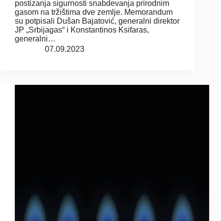
postizanja sigurnosti snabdevanja prirodnim
gasom na tržištima dve zemlje. Memorandum
su potpisali Dušan Bajatović, generalni direktor
JP „Srbijagas“ i Konstantinos Ksifaras,
generalni…
07.09.2023