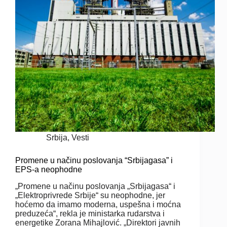
Srbija
,
Vesti
Promene u načinu poslovanja “Srbijagasa” i
EPS-a neophodne
„Promene u načinu poslovanja „Srbijagasa“ i
„Elektroprivrede Srbije“ su neophodne, jer
hoćemo da imamo moderna, uspešna i moćna
preduzeća“, rekla je ministarka rudarstva i
energetike Zorana Mihajlović. „Direktori javnih