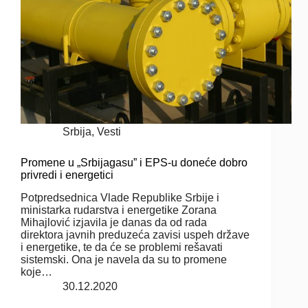
Srbija
,
Vesti
Promene u „Srbijagasu” i EPS-u doneće dobro
privredi i energetici
Potpredsednica Vlade Republike Srbije i
ministarka rudarstva i energetike Zorana
Mihajlović izjavila je danas da od rada
direktora javnih preduzeća zavisi uspeh države
i energetike, te da će se problemi rešavati
sistemski. Ona je navela da su to promene
koje…
30.12.2020