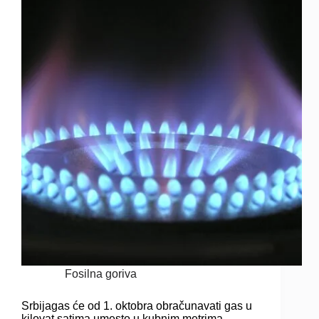
Fosilna goriva
Srbijagas će od 1. oktobra obračunavati gas u
kilovat satima umesto u kubnim metrima