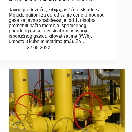
Javno preduzeće „Srbijagas’’ će u skladu sa
Metodologijom za određivanje cene prirodnog
gasa za javno snabdevanje, od 1. oktobra
promeniti način merenja isporučenog
prirodnog gasa i uvesti obračunavanje
isporučnog gasa u kilovat satima (kWh),
umesto u kubnim metrima (m3). Za…
22.08.2022