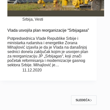
Srbija
,
Vesti
Vlada usvojila plan reorganizacije “Srbijagasa”
Potpredsednica Vlade Republike Srbije i
ministarka rudarstva i energetike Zorana
Mihajlović izjavila je da je Vlada na današnjoj
sednici donela zaključak kojim je usvojen plan
za reorganizaciju JP „Srbijagas“, koji znači
početak reformisanja i modernizacije gasnog
sektora Srbije. Mihajlović je…
11.12.2020
SLEDEĆA