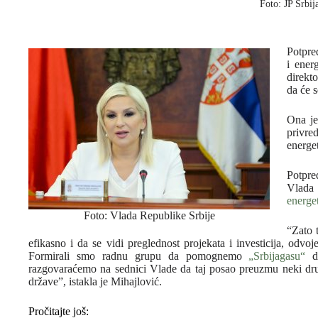
Foto: JP Srbij
Potpre
i ener
direkt
da će s
Ona je
privred
energet
Potpre
Vlada 
energe
Foto: Vlada Republike Srbije
“Zato 
efikasno i da se vidi preglednost projekata i investicija, odvoj
Formirali smo radnu grupu da pomognemo
„Srbijagasu“
da
razgovaraćemo na sednici Vlade da taj posao preuzmu neki drugi
države”, istakla je Mihajlović.
Pročitajte još: