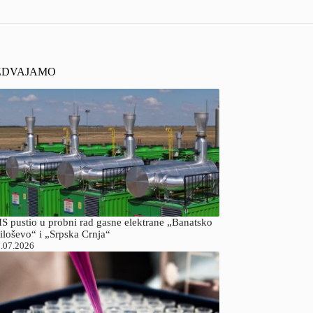
ZDVAJAMO
S pustio u probni rad gasne elektrane „Banatsko
iloševo“ i „Srpska Crnja“
.07.2026