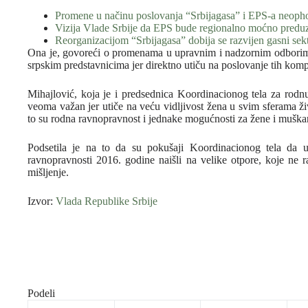
Promene u načinu poslovanja “Srbijagasa” i EPS-a neoph
Vizija Vlade Srbije da EPS bude regionalno moćno predu
Reorganizacijom “Srbijagasa” dobija se razvijen gasni sek
Ona je, govoreći o promenama u upravnim i nadzornim odborima
srpskim predstavnicima jer direktno utiču na poslovanje tih komp
Mihajlović, koja je i predsednica Koordinacionog tela za rodnu 
veoma važan jer utiče na veću vidljivost žena u svim sferama ži
to su rodna ravnopravnost i jednake mogućnosti za žene i muška
Podsetila je na to da su pokušaji Koordinacionog tela da 
ravnopravnosti 2016. godine naišli na velike otpore, koje ne 
mišljenje.
Izvor:
Vlada Republike Srbije
Podeli