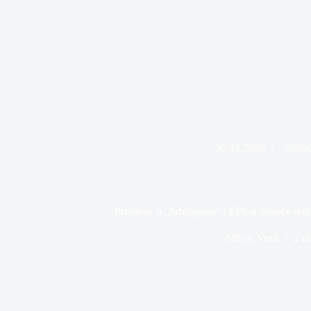
30.12.2020
Srbija
Promene u „Srbijagasu” i EPS-u doneće dobro
Srbija
,
Vesti
2 m