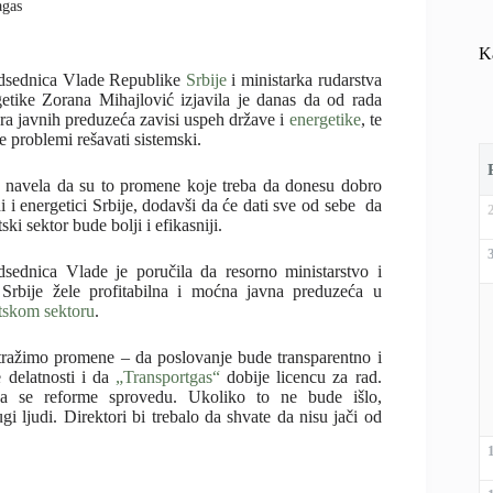
agas
K
dsednica Vlade Republike
Srbije
i ministarka rudarstva
getike Zorana Mihajlović izjavila je danas da od rada
ora javnih preduzeća zavisi uspeh države i
energetike
, te
e problemi rešavati sistemski.
 navela da su to promene koje treba da donesu dobro
i i energetici Srbije, dodavši da će dati sve od sebe da
ski sektor bude bolji i efikasniji.
dsednica Vlade je poručila da resorno ministarstvo i
Srbije žele profitabilna i moćna javna preduzeća u
tskom sektoru
.
tražimo promene – da poslovanje bude transparentno i
e delatnosti i da
„Transportgas“
dobije licencu za rad.
 se reforme sprovedu. Ukoliko to ne bude išlo,
 ljudi. Direktori bi trebalo da shvate da nisu jači od