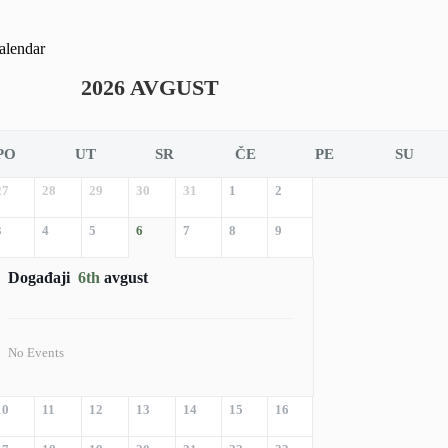
alendar
2026 AVGUST
PO
UT
SR
ČE
PE
SU
27
28
29
30
31
1
2
3
4
5
6
7
8
9
Događaji
6th
avgust
No Events
10
11
12
13
14
15
16