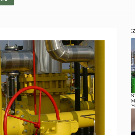
I
NI
M
29