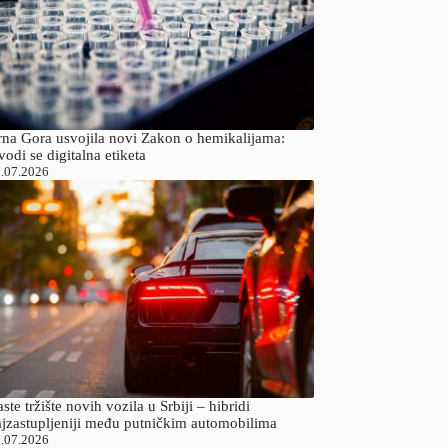
rna Gora usvojila novi Zakon o hemikalijama:
odi se digitalna etiketa
.07.2026
ste tržište novih vozila u Srbiji – hibridi
ajzastupljeniji među putničkim automobilima
.07.2026