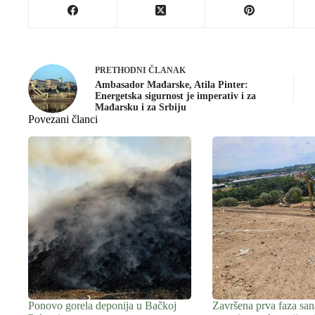
PRETHODNI
ČLANAK
Ambasador Mađarske, Atila Pinter:
Energetska sigurnost je imperativ i za
Mađarsku i za Srbiju
Povezani članci
Ponovo gorela deponija u Bačkoj
Završena prva faza san