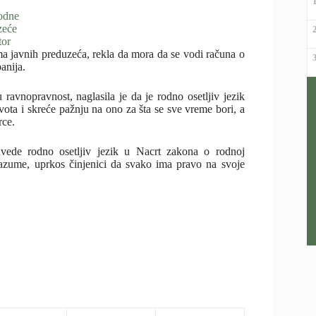
odne
zeće
tor
 javnih preduzeća, rekla da mora da se vodi računa o
anija.
ravnopravnost, naglasila je da je rodno osetljiv jezik
vota i skreće pažnju na ono za šta se sve vreme bori, a
rce.
uvede rodno osetljiv jezik u Nacrt zakona o rodnoj
razume, uprkos činjenici da svako ima pravo na svoje