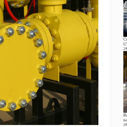
C
Uv
29
Ra
n
26