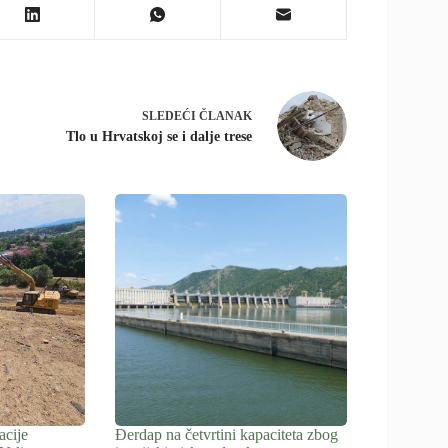
SLEDEĆI
ČLANAK
Tlo u Hrvatskoj se i dalje trese
acije
Đerdap na četvrtini kapaciteta zbog