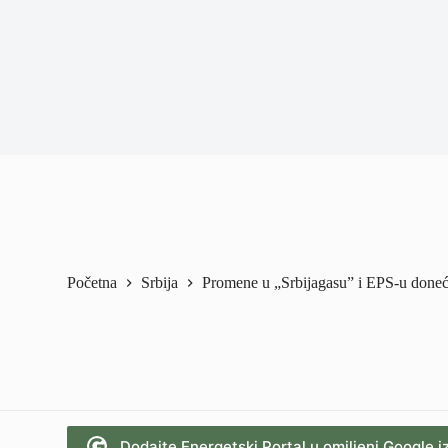
Početna
Srbija
Promene u „Srbijagasu” i EPS-u doneće
Dodajte Energetski Portal u omiljeni Google i