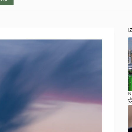
I
N
„
29