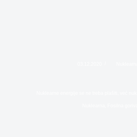
03.12.2020
Nuklearn
Nuklearne energije se ne treba plašiti, već nuk
Nuklearna
,
Fosilna goriv