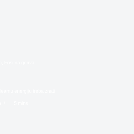
a
,
Fosilna goriva
learnu energiju treba znati
a
5 mins