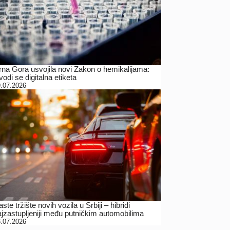
rna Gora usvojila novi Zakon o hemikalijama:
odi se digitalna etiketa
.07.2026
ste tržište novih vozila u Srbiji – hibridi
ajzastupljeniji među putničkim automobilima
.07.2026