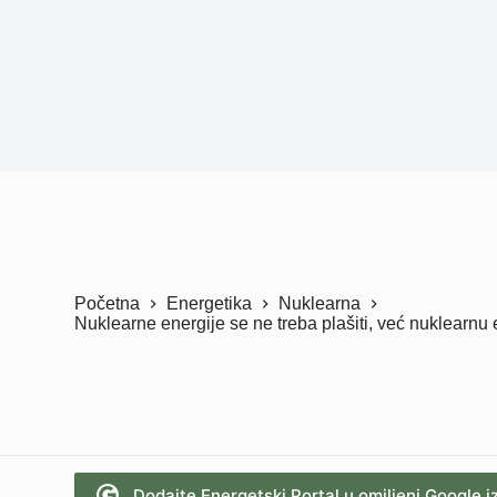
Početna
Energetika
Nuklearna
Nuklearne energije se ne treba plašiti, već nuklearnu 
Dodajte Energetski Portal u omiljeni Google i