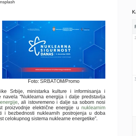
 Unsplash
K
Foto: SRBATOM/Promo
ke Srbije, ministarka kulture i informisanja i
avela “Nuklearna energija i dalje predstavlja
energije
, ali istovremeno i dalje sa sobom nosi
nost proizvodnje električne energije u
nuklearnim
ti i bezbednosti nuklearnih postrojenja u doba
st celokupnog sistema nuklearne energetike”.