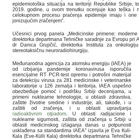
epidemiološka situacija na teritoriji Republike Srbije,
2019. godine, u ovom trenutku ocenjuje kao teška i n
celokupnom procesu praćenja epidemije imaju i one 
jonizujućim zračenjem”.
Učesnici prvog panela „Medicinske primene: moderne t
direktorka departmana Tehničke saradnje za Evropu pri A
dr Danica Grujičić, direktorka Instituta za onkologij
stereotaksičnu neuroradiohirurgiju.
Međunarodna agencija za atomsku energiju (IAEA) je
od izbijanja pandemije koronavirusa isporučila
esencijalne RT PCR-test opremu i potrošni materijal
za detekciju virusa za 281 medicinske i veterinarske
laboratorije u 126 zemalja i teritorija. IAEA uspešno
obezbeđuje pomoć i podršku Srbiji decenijama, u
primeni nuklearne tehnologije, u oblasti zdravstva,
zaštite životne sredine i industrije, ali, takođe, i u
zaštiti od zračenja, i u oblasti upravljanja
radioaktivnim otpadom
. U oblasti radijacione i
nuklearne sigurnosti, zaštita od zračenja u Srbiji u
oblasti medicinskog izlaganja danas u potpunosti
usklađena sa standardima IAEA” izjavila je Eva Кuli-
Кala (Eve-Кülli Кala) direktorka departmana Tehničke