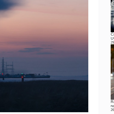
C
Uv
29
Ra
n
26