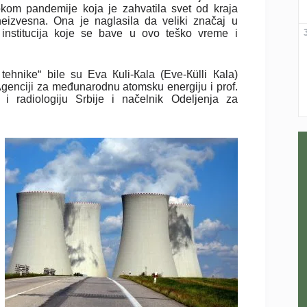
 tokom pandemije koja je zahvatila svet od kraja
eizvesna. Ona je naglasila da veliki značaj u
institucija koje se bave u ovo teško vreme i
ehnike“ bile su Eva Кuli-Кala (Eve-Кülli Кala)
genciji za međunarodnu atomsku energiju i prof.
u i radiologiju Srbije i načelnik Odeljenja za