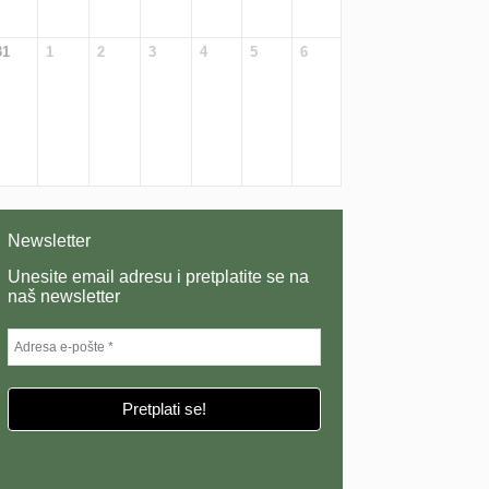
31
1
2
3
4
5
6
Newsletter
Unesite email adresu i pretplatite se na
naš newsletter