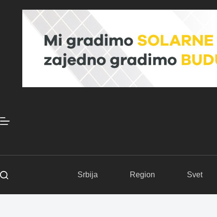
Skip
to
content
Srbija
Region
Svet