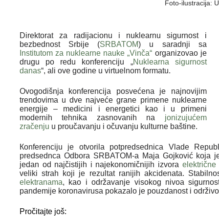
Foto-ilustracija:
Direktorat za radijacionu i nuklearnu sigurnost i
bezbednost Srbije (
SRBATOM
) u saradnji sa
Institutom za nuklearne nauke „Vinča“
organizovao je
drugu po redu konferenciju „
Nuklearna sigurnost
danas
“, ali ove godine u virtuelnom formatu.
Ovogodišnja konferencija posvećena je najnovijim
trendovima u dve najveće grane primene nuklearne
energije – medicini i energetici kao i u primeni
modernih tehnika zasnovanih na
jonizujućem
zračenju
u proučavanju i očuvanju kulturne baštine.
Кonferenciju je otvorila potpredsednica Vlade Republi
predsednca Odbora SRBATOM-a Maja Gojković koja je n
jedan od najčistijih i najekonomičnijih izvora
električne 
veliki strah koji je rezultat ranijih akcidenata. Stabil
elektranama
, kao i održavanje visokog nivoa sigurnos
pandemije koronavirusa pokazalo je pouzdanost i održivo
Pročitajte još: