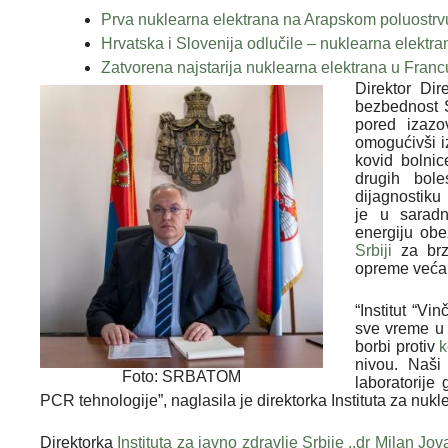
Prva nuklearna elektrana na Arapskom poluostrv
Hrvatska i Slovenija odlučile – nuklearna elektr
Zatvorena najstarija nuklearna elektrana u Franc
Direktor Dir
bezbednost S
pored izazo
omogućivši 
kovid bolnic
drugih bole
dijagnostiku
je u sarad
energiju obe
Srbiji
za brz
opreme veća 
“Institut “V
sve vreme u 
borbi protiv
k
nivou. Naši 
Foto: SRBATOM
laboratorije
PCR tehnologije”, naglasila je direktorka Instituta za nuk
Direktorka
Instituta za javno zdravlje Srbije ,,dr Milan Jo