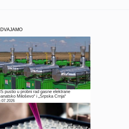
ZDVAJAMO
IS pustio u probni rad gasne elektrane
Banatsko Miloševo“ i „Srpska Crnja“
.07.2026