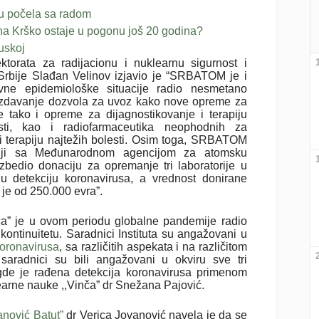
u počela sa radom
ana Krško ostaje u pogonu još 20 godina?
uskoj
ektorata za radijacionu i nuklearnu sigurnost i
rbije Slađan Velinov izjavio je “SRBATOM je i
vne epidemiološke situacije radio nesmetano
izdavanje dozvola za uvoz kako nove opreme za
e tako i opreme za dijagnostikovanje i terapiju
sti, kao i radiofarmaceutika neophodnih za
 i terapiju najtežih bolesti. Osim toga, SRBATOM
nji sa Međunarodnom agencijom za atomsku
zbedio donaciju za opremanje tri laboratorije u
u detekciju koronavirusa, a vrednost donirane
je od 250.000 evra”.
inča” je u ovom periodu globalne pandemije radio
kontinuitetu. Saradnici Instituta su angažovani u
oronavirusa
, sa različitih aspekata i na različitom
saradnici su bili angažovani u okviru sve tri
 gde je rađena detekcija koronavirusa primenom
learne nauke ,,Vinča” dr Snežana Pajović.
vanović Batut”
dr Verica Jovanović navela je da se