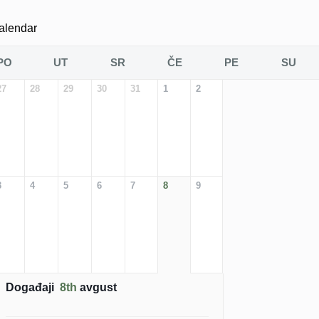
alendar
PO
UT
SR
ČE
PE
SU
27
28
29
30
31
1
2
3
4
5
6
7
8
9
Događaji
8th
avgust