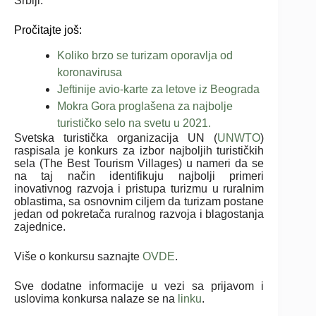
Srbiji.
Pročitajte još:
Koliko brzo se turizam oporavlja od
koronavirusa
Jeftinije avio-karte za letove iz Beograda
Mokra Gora proglašena za najbolje
turističko selo na svetu u 2021.
Svetska turistička organizacija UN (
UNWTO
)
raspisala je konkurs za izbor najboljih turističkih
sela (The Best Tourism Villages) u nameri da se
na taj način identifikuju najbolji primeri
inovativnog razvoja i pristupa turizmu u ruralnim
oblastima, sa osnovnim ciljem da turizam postane
jedan od pokretača ruralnog razvoja i blagostanja
zajednice.
Više o konkursu saznajte
OVDE
.
Sve dodatne informacije u vezi sa prijavom i
uslovima konkursa nalaze se na
linku
.