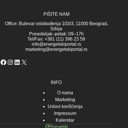
PIŠITE NAM
Office: Bulevar oslobođenja 103/3, 11000 Beograd,
Srbija
Ponedeljak–petak: 09–17h
Tel/Fax: +381 (11) 396 23 59
info@energetskiportal.rs
marketing@energetskiportal.rs
Facebook
Instagram
LinkedIn
X
INFO
O nama
Marketing
Uslovi korišćenja
Impressum
Kalendar