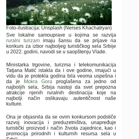
Foto-ilustracija: Unsplash (Nerses Khachatryan)
Sve lokalne samouprave u kojima se razvija
ruralni turizam
imaju šansu da se prijave na
konkurs za izbor najboljeg turističkog sela Srbije
u 2022. godini, navodi se u saopštenju Vlade.
Ministarka trgovine, turizma i telekomunikacija
Tatjana Matić istakla da i ove godine, imajući u
vidu da je protekla godina bila veoma uspešna i
da je
Mokra Gora
proglašena za jedno od
najboljih sela, Srbija nastoji da svet prepozna
atrakcije njenih ruralnih destinacija koje na
najbolji način oslikavaju autentičnost naše
kulture.
Ona je objasnila da se ovim konkursom podstiče
razvoj inovacija i preduzetništva, unapređuje
turistički proizvod i način života zajednice, kao i
promocija prirodnih i kulturnih resursa sela u