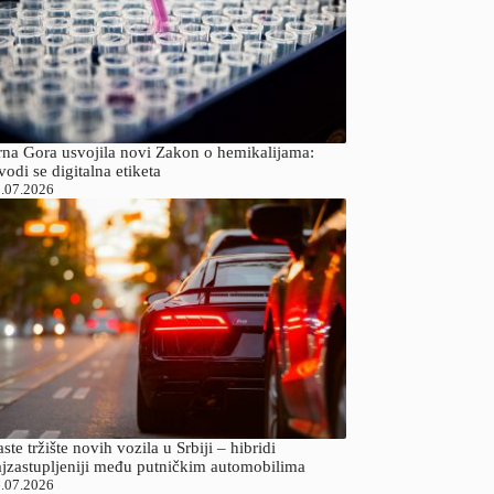
rna Gora usvojila novi Zakon o hemikalijama:
odi se digitalna etiketa
.07.2026
ste tržište novih vozila u Srbiji – hibridi
ajzastupljeniji među putničkim automobilima
.07.2026