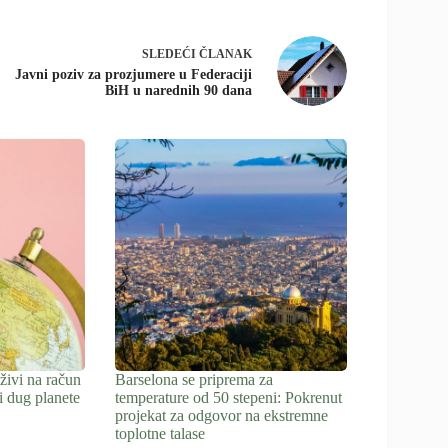
SLEDEĆI
ČLANAK
Javni poziv za prozjumere u Federaciji
BiH u narednih 90 dana
živi na račun
Barselona se priprema za
i dug planete
temperature od 50 stepeni: Pokrenut
projekat za odgovor na ekstremne
toplotne talase