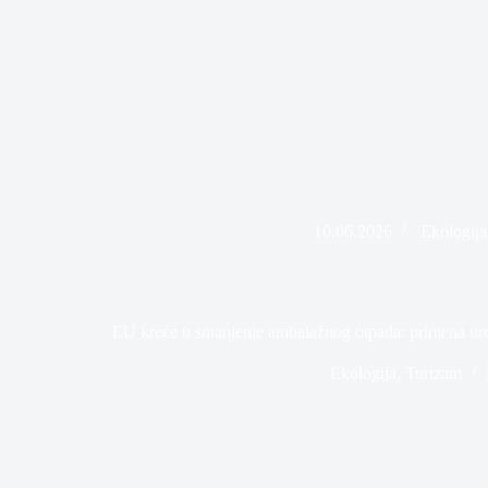
10.06.2026
Ekologija
EU kreće u smanjenje ambalažnog otpada: primena ur
Ekologija
,
Turizam