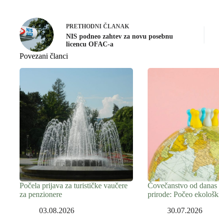
PRETHODNI
ČLANAK
NIS podneo zahtev za novu posebnu
licencu OFAC-a
Povezani članci
Počela prijava za turističke vaučere
Čovečanstvo od danas 
za penzionere
prirode: Počeo ekološk
03.08.2026
30.07.2026