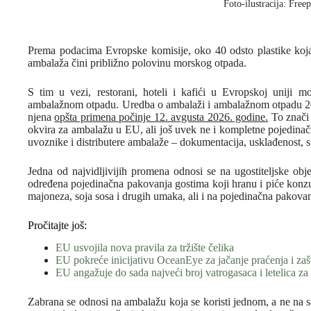
Foto-ilustracija: Freep
Prema podacima Evropske komisije, oko 40 odsto plastike koja 
ambalaža čini približno polovinu morskog otpada.
S tim u vezi, restorani, hoteli i kafići u Evropskoj uniji
ambalažnom otpadu. Uredba o ambalaži i ambalažnom otpadu 2025
njena
opšta primena počinje 12. avgusta 2026. godine.
To znači 
okvira za ambalažu u EU, ali još uvek ne i kompletne pojedina
uvoznike i distributere ambalaže – dokumentacija, usklađenost, sm
Jedna od najvidljivijih promena odnosi se na ugostiteljske obje
određena pojedinačna pakovanja gostima koji hranu i piće konzu
majoneza, soja sosa i drugih umaka, ali i na pojedinačna pakovanja 
Pročitajte još:
EU usvojila nova pravila za tržište čelika
EU pokreće inicijativu OceanEye za jačanje praćenja i zaš
EU angažuje do sada najveći broj vatrogasaca i letelica z
Zabrana se odnosi na ambalažu koja se koristi jednom, a ne na 