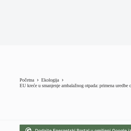
Početna
Ekologija
EU kreće u smanjenje ambalažnog otpada: primena uredbe 
Dodajte Energetski Portal u omiljeni Google i