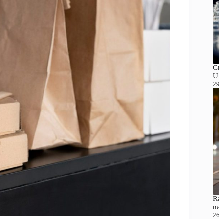
C
Uv
29
Ra
n
26