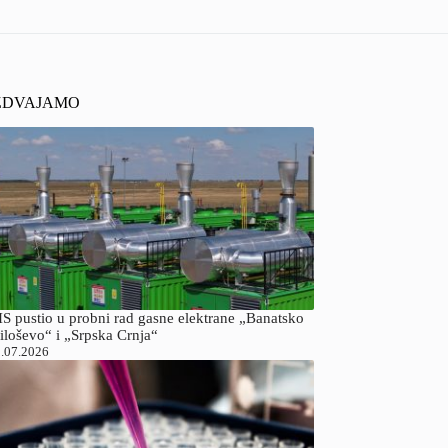
ZDVAJAMO
S pustio u probni rad gasne elektrane „Banatsko
iloševo“ i „Srpska Crnja“
.07.2026