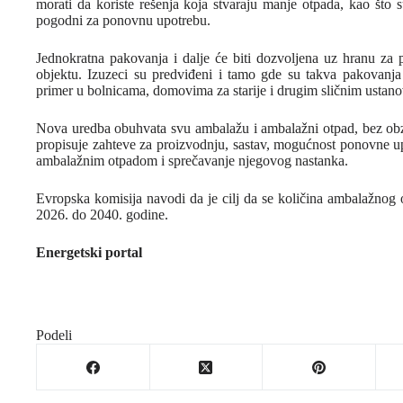
morati da koriste rešenja koja stvaraju manje otpada, kao što su
pogodni za ponovnu upotrebu.
Jednokratna pakovanja i dalje će biti dozvoljena uz hranu za
objektu. Izuzeci su predviđeni i tamo gde su takva pakovanja 
primer u bolnicama, domovima za starije i drugim sličnim ustan
Nova uredba obuhvata svu ambalažu i ambalažni otpad, bez obzir
propisuje zahteve za proizvodnju, sastav, mogućnost ponovne up
ambalažnim otpadom i sprečavanje njegovog nastanka.
Evropska komisija navodi da je cilj da se količina ambalažnog
2026. do 2040. godine.
Energetski portal
Podeli