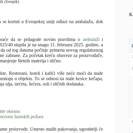
ik (freepik)
K
se koristi u Evropskoj uniji odlazi na ambalažu, dok
 moraće da se prilagode novim pravilima o
ambalaži
i
/40 stupila je na snagu 11. februara 2025. godine, a
da od tog datuma počinje primena novog regulatornog
čne zabrane. Za početak kreću obaveze za proizvođače,
anjenje štetnih materija i slično.
kte. Restorani, hoteli i kafići više neće moći da nude
miraju u objektu. To se odnosi na male kesice kečapa,
ulja, sirćeta, šećera, soli i sličnih dodataka.
tite okeana
a sezonu šumskih požara
same proizvode. Umesto malih pakovanja, ugostitelji će