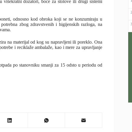
 višekratni dozatori, boce za stolove ili drugi sistemi
 poneti, odnosno kod obroka koji se ne konzumiraju u
potrebna zbog zdravstvenih i higijenskih razloga, na
ovama.
a na materijal od kog su napravljeni ili poreklo. Ona
otrebe i reciklaže ambalaže, kao i mere za upravljanje
 otpada po stanovniku smanji za 15 odsto u periodu od