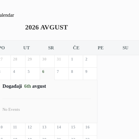
alendar
2026 AVGUST
PO
UT
SR
ČE
PE
SU
27
28
29
30
31
1
2
3
4
5
6
7
8
9
Događaji
6th
avgust
No Events
10
11
12
13
14
15
16