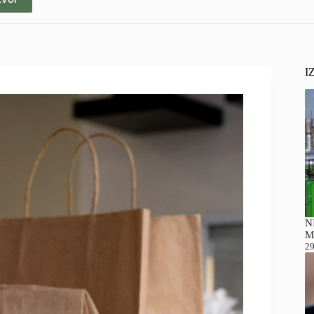
I
NI
M
29