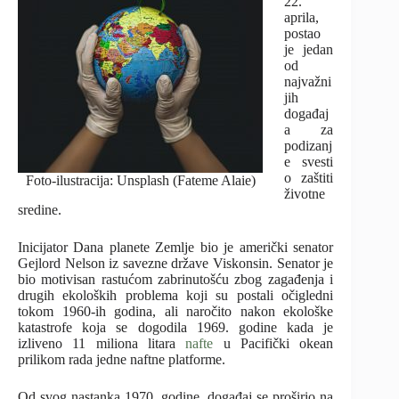
22.
aprila,
postao
je jedan
od
najvažni
jih
događaj
a za
podizanj
e svesti
o zaštiti
Foto-ilustracija: Unsplash (Fateme Alaie)
životne
sredine.
Inicijator Dana planete Zemlje bio je američki senator
Gejlord Nelson iz savezne države Viskonsin. Senator je
bio motivisan rastućom zabrinutošću zbog zagađenja i
drugih ekoloških problema koji su postali očigledni
tokom 1960-ih godina, ali naročito nakon ekološke
katastrofe koja se dogodila 1969. godine kada je
izliveno 11 miliona litara
nafte
u Pacifički okean
prilikom rada jedne naftne platforme.
Od svog nastanka 1970. godine, događaj se proširio na