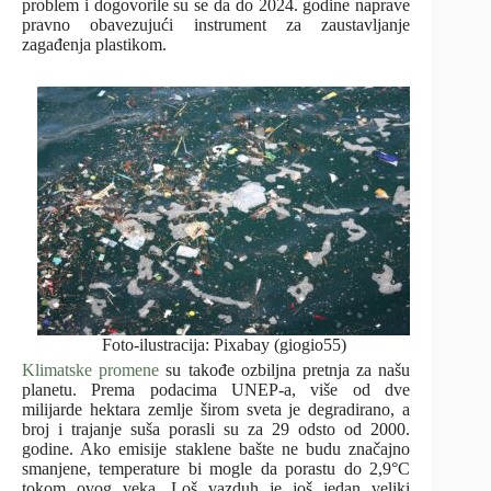
problem i dogovorile su se da do 2024. godine naprave
pravno obavezujući instrument za zaustavljanje
zagađenja plastikom.
Foto-ilustracija: Pixabay (giogio55)
Klimatske promene
su takođe ozbiljna pretnja za našu
planetu. Prema podacima UNEP-a, više od dve
milijarde hektara zemlje širom sveta je degradirano, a
broj i trajanje suša porasli su za 29 odsto od 2000.
godine. Ako emisije staklene bašte ne budu značajno
smanjene, temperature bi mogle da porastu do 2,9°C
tokom ovog veka. Loš vazduh je još jedan veliki