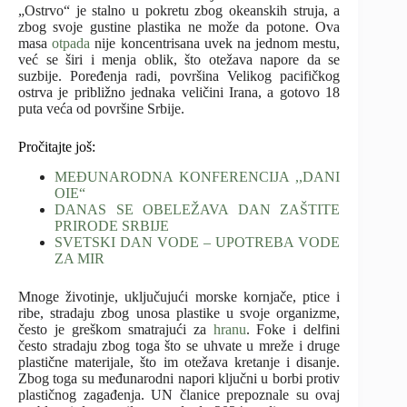
„Ostrvo“ je stalno u pokretu zbog okeanskih struja, a
zbog svoje gustine plastika ne može da potone. Ova
masa
otpada
nije koncentrisana uvek na jednom mestu,
već se širi i menja oblik, što otežava napore da se
suzbije. Poređenja radi, površina Velikog pacifičkog
ostrva je približno jednaka veličini Irana, a gotovo 18
puta veća od površine Srbije.
Pročitajte još:
MEĐUNARODNA KONFERENCIJA ,,DANI
OIE“
DANAS SE OBELEŽAVA DAN ZAŠTITE
PRIRODE SRBIJE
SVETSKI DAN VODE – UPOTREBA VODE
ZA MIR
Mnoge životinje, uključujući morske kornjače, ptice i
ribe, stradaju zbog unosa plastike u svoje organizme,
često je greškom smatrajući za
hranu
. Foke i delfini
često stradaju zbog toga što se uhvate u mreže i druge
plastične materijale, što im otežava kretanje i disanje.
Zbog toga su međunarodni napori ključni u borbi protiv
plastičnog zagađenja. UN članice prepoznale su ovaj