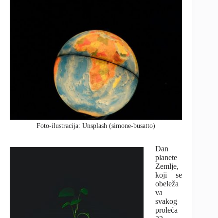
Foto-ilustracija: Unsplash (simone-busatto)
Dan
planete
Zemlje,
koji se
obeleža
va
svakog
proleća