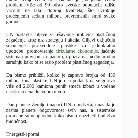
problem. Više od 99 odsto svetske populacije udiše
vazduh
ne tako dobrog kvaliteta, što uzrokuje
procenjenih sedam miliona prevremenih smrti svake
godine.
UN postavlja ciljeve za rešavanje problema plastičnog
zagađenja kroz niz strategija i akcija. Ciljevi uključuju
smanjenje proizvodnje plastike za jednokratnu
upotrebu, promovisanje
cirkularne ekonomije
, jačanje
sistema upravljanja otpadom, i poziv na međunarodnu
saradnju kako bi se rešio problem plastičnog zagađenja.
Da bismo približili koliko je zapravo brojka od 430
miliona tona plastike, UN je dao podatak da se gotovo
više od 2.000 kamiona punih smeća izbaci u vodene
ekosisteme
na dnevnom nivou.
Dan planete Zemlje i napori UN-a podsećaju nas da je
zaštita planete odgovornost svih nas, a sistemske
promene su neophodne kako bismo obezbedili održivu
budućnost.
Energetski portal