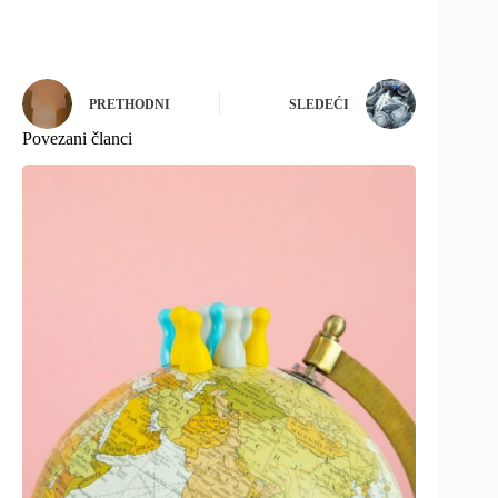
PRETHODNI
SLEDEĆI
Povezani članci