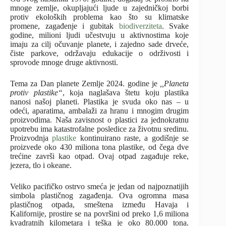
mnoge zemlje, okupljajući ljude u zajedničkoj borbi
protiv ekoloških problema kao što su klimatske
promene, zagađenje i gubitak
biodiverziteta
. Svake
godine, milioni ljudi učestvuju u aktivnostima koje
imaju za cilj očuvanje planete, i zajedno sade drveće,
čiste parkove, održavaju edukacije o održivosti i
sprovode mnoge druge aktivnosti.
Tema za Dan planete Zemlje 2024. godine je
,,Planeta
protiv plastike“
, koja naglašava štetu koju plastika
nanosi našoj planeti. Plastika je svuda oko nas – u
odeći, aparatima, ambalaži za hranu i mnogim drugim
proizvodima. Naša zavisnost o plastici za jednokratnu
upotrebu ima katastrofalne posledice za životnu sredinu.
Proizvodnja
plastike
kontinuirano raste, a godišnje se
proizvede oko 430 miliona tona plastike, od čega dve
trećine završi kao otpad. Ovaj otpad zagađuje reke,
jezera, tlo i okeane.
Veliko pacifičko ostrvo smeća je jedan od najpoznatijih
simbola plastičnog zagađenja. Ova ogromna masa
plastičnog otpada, smeštena između Havaja i
Kalifornije, prostire se na površini od preko 1,6 miliona
kvadratnih kilometara i teška je oko 80.000 tona.