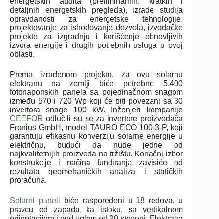
energetskih audita (preliminarnih, kratkih i
detaljnih energetskih pregleda), izrade studija
opravdanosti za energetske tehnologije,
projektovanje za ishodovanje dozvola, izvođačke
projekte za izgradnju i korišćenje obnovljivih
izvora energije i drugih potrebnih usluga u ovoj
oblasti.
Prema izrađenom projektu, za ovu solarnu
elektranu na zemlji biće potrebno 5.400
fotonaponskih panela sa pojedinačnom snagom
između 570 i 720 Wp koji će biti povezani sa 30
invertora snage 100 kW. Inženjeri kompanije
CEEFOR
odlučili su se za invertore proizvođača
Fronius GmbH, model TAURO ECO 100-3-P, koji
garantuju efikasnu konverziju solarne energije u
električnu, budući da nude jedne od
najkvalitetnijih proizvoda na tržištu. Konačni izbor
konstrukcije i načina fundiranja zavisiće od
rezultata geomehaničkih analiza i statičkih
proračuna.
Solarni paneli
biće raspoređeni u 18 redova, u
pravcu od zapada ka istoku, sa vertikalnom
orijentacijom i pod uglom od 20 stepeni. Elektrana