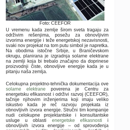
Foto: CEEFOR
U vremenu kada zemlje širom sveta tragaju za
održivim rešenjima, posežu za obnovljivim
izvorima energije i teže energetskoj nezavisnosti,
svaki nov projekat na tom putu simbol je napretka.
Na obodima istočne Srbije, u Braničevskom
okrugu, planirana je izgradnja solarne elektrane
na zemlji koja bi trebalo značajno da doprinese
proizvodnji čiste, obnovljive energije kada je u
pitanju naša zemlja.
Celokupna projektno-tehnička dokumentacija ove
solarne elektrane
poverena je Centru za
energetsku efikasnost i održivi razvoj (CEEFOR),
tačnije njihovim inženjerima koji imaju veliko
iskustvo kada je reč razvoju projekata iz
obnovljivih izvora energije. Stručni tim kompanije
nudi celokupne projektantske i konsultantske
usluge u oblasti
energetske efikasnosti
i
obnovljivih izvora energije – od sprovođenja