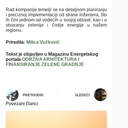
Rad kompanije temelji se na detaljnom planiranju
i preciznoj implementaciji od strane inženjera, što
ih čini jednom od vodećih u svojoj oblasti, kao i u
stvaranju zelenije i čistije energije u našem
regionu.
Priredila:
Milica Vučković
Tekst je objavljen u
Magazinu Energetskog
portala
ODRŽIVA ARHITEKTURA I
FINANSIRANJE ZELENE GRADNJE
PRETHODNI
SLEDEĆI
Povezani članci