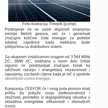
Foto-ilustracija: Freepik (jcomp)
Postrojenje će ne samo doprineti smanjenju
emisije štetnih gasova, već će i generisati
značajne količine čiste energije za potrebe
lokalne zajednice kada elektrana bude
priključena na distributivni sistem.
Sa ukupnom instalisanom snagom od 3.564 MWp
DC, 3MW AC, elektrana u ovom delu Srbije
sigurno će predstavljati značajan korak ka
održivom razvoju i energetskoj nezavisnosti i
ispunjenju zacrtanih ciljeva kada je reč o upotrebi
obnovljivih izvora energije
.
Kompanija CEEFOR će i ovog puta ponovo imati
priliku da pokaže svoju profesionalnost i
stručnost, proisteklu iz dugogodišnjeg iskustva u
oblastima energetske efikasnosti i obnovljivih
izvora.