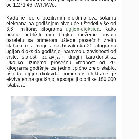
od 1.271,46 kWh/kWp.
Kada je reč o pozitivnim efektima ova solarna
elektrana na godišnjem nivou će uštedeti više od
3,6 miliona kilograma
ugljen-dioksida
. Kako
bismo približili ovu brojku, možemo povući
paralelu sa primerom uštede prosečnih zrelih
stabala koja mogu apsorbovati oko 20 kilograma
ugljen-dioksida godišnje, naravno u zavisnosti od
vrste, starosti, zdravlja i drugih karakteristika.
Ukoliko uzmemo prosečnu vrednost od 20
kilograma godišnje za jedno tipično zrelo stablo,
ušteda ugljen-dioksida pomenute elektrane je
ekvivalentna godišnjoj apsorpciji otprilike 180.000
stabala.