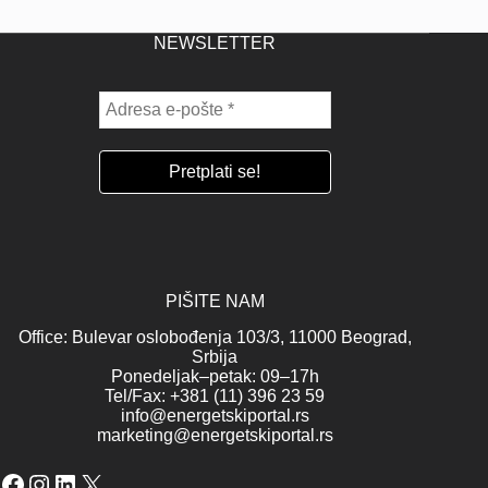
NEWSLETTER
PIŠITE NAM
Office: Bulevar oslobođenja 103/3, 11000 Beograd,
Srbija
Ponedeljak–petak: 09–17h
Tel/Fax: +381 (11) 396 23 59
info@energetskiportal.rs
marketing@energetskiportal.rs
Facebook
Instagram
LinkedIn
X