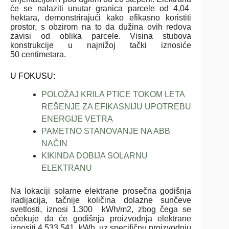
će se nalaziti unutar granica parcele od 4,04
hektara, demonstrirajući kako efikasno koristiti
prostor, s obzirom na to da dužina ovih redova
zavisi od oblika parcele. Visina stubova
konstrukcije u najnižoj tački iznosiće
50 centimetara.
U FOKUSU:
POLOŽAJ KRILA PTICE TOKOM LETA
REŠENJE ZA EFIKASNIJU UPOTREBU
ENERGIJE VETRA
PAMETNO STANOVANJE NA ABB
NAČIN
KIKINDA DOBIJA SOLARNU
ELEKTRANU
Na lokaciji solarne elektrane prosečna godišnja
iradijacija, tačnije količina dolazne sunčeve
svetlosti, iznosi 1.300 kWh/m2, zbog čega se
očekuje da će godišnja proizvodnja elektrane
iznositi 4.533.541 kWh, uz specifičnu proizvodnju