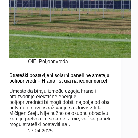
OIE
,
Poljoprivreda
Strateški postavljeni solarni paneli ne smetaju
poljoprivredi – Hrana i struja na jednoj parceli
Umesto da biraju između uzgoja hrane i
proizvodnje električne energije,
poljoprivrednici bi mogli dobiti najbolje od oba
potvrđuje novo istraživanje sa Univerziteta
Mičigen Stejt. Nije nužno celokupnu obradivu
zemlju pretvoriti u solarne farme, već se paneli
mogu strateški postaviti na…
27.04.2025