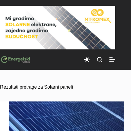
Skip
to
content
Rezultati pretrage za Solarni paneli