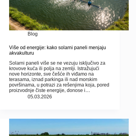
Blog
Više od energije: kako solarni paneli menjaju
akvakulturu
Solarni paneli više se ne vezuju isključivo za
krovove kuća ili polja na zemlji. Istražujući
nove horizonte, sve češće ih viđamo na
terasama, iznad parkinga ili nad morskim
površinama, u potrazi za rešenjima koja, pored
proizvodnje čiste energije, donose i…
05.03.2026