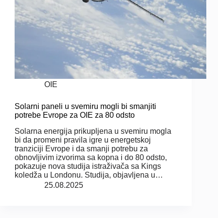
OIE
Solarni paneli u svemiru mogli bi smanjiti
potrebe Evrope za OIE za 80 odsto
Solarna energija prikupljena u svemiru mogla
bi da promeni pravila igre u energetskoj
tranziciji Evrope i da smanji potrebu za
obnovljivim izvorima sa kopna i do 80 odsto,
pokazuje nova studija istraživača sa Kings
koledža u Londonu. Studija, objavljena u…
25.08.2025