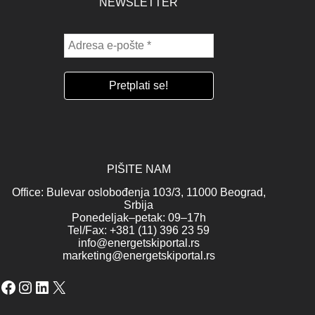
NEWSLETTER
PIŠITE NAM
Office: Bulevar oslobođenja 103/3, 11000 Beograd,
Srbija
Ponedeljak–petak: 09–17h
Tel/Fax: +381 (11) 396 23 59
info@energetskiportal.rs
marketing@energetskiportal.rs
Facebook
Instagram
LinkedIn
X