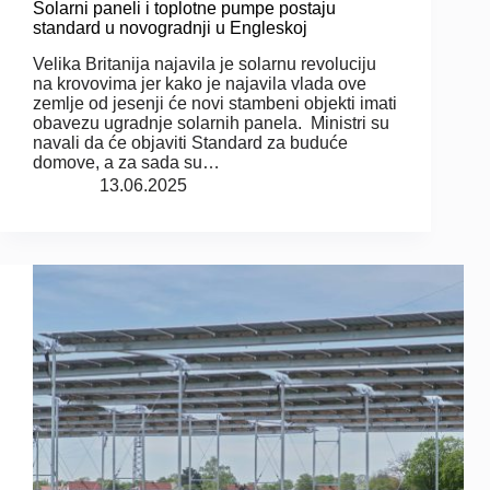
Solarni paneli i toplotne pumpe postaju
standard u novogradnji u Engleskoj
Velika Britanija najavila je solarnu revoluciju
na krovovima jer kako je najavila vlada ove
zemlje od jesenji će novi stambeni objekti imati
obavezu ugradnje solarnih panela. Ministri su
navali da će objaviti Standard za buduće
domove, a za sada su…
13.06.2025