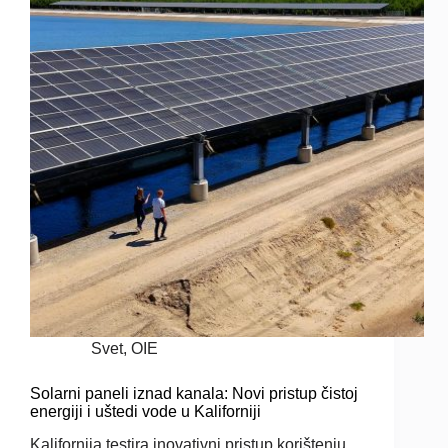
Svet
,
OIE
Solarni paneli iznad kanala: Novi pristup čistoj
energiji i uštedi vode u Kaliforniji
Kalifornija testira inovativni pristup korištenju