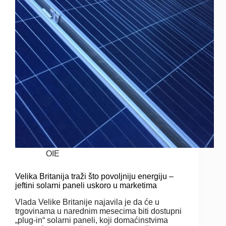
OIE
Velika Britanija traži što povoljniju energiju –
jeftini solarni paneli uskoro u marketima
Vlada Velike Britanije najavila je da će u
trgovinama u narednim mesecima biti dostupni
„plug-in“ solarni paneli, koji domaćinstvima