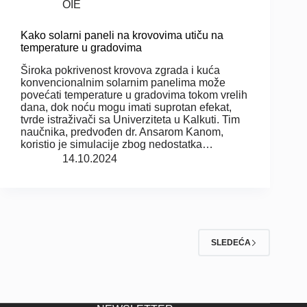
OIE
Kako solarni paneli na krovovima utiču na
temperature u gradovima
Široka pokrivenost krovova zgrada i kuća
konvencionalnim solarnim panelima može
povećati temperature u gradovima tokom vrelih
dana, dok noću mogu imati suprotan efekat,
tvrde istraživači sa Univerziteta u Kalkuti. Tim
naučnika, predvođen dr. Ansarom Kanom,
koristio je simulacije zbog nedostatka…
14.10.2024
SLEDEĆA