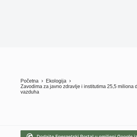
Početna
Ekologija
Zavodima za javno zdravlje i institutima 25,5 miliona 
vazduha
Dodajte Energetski Portal u omiljeni Google i