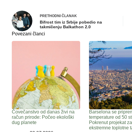
PRETHODNI
ČLANAK
Bifrost tim iz Srbije pobedio na
takmičenju Balkathon 2.0
Povezani članci
Čovečanstvo od danas živi na
Barselona se pripre
račun prirode: Počeo ekološki
temperature od 50 st
dug planete
Pokrenut projekat z
ekstremne toplotne t