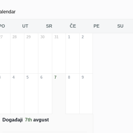
alendar
PO
UT
SR
ČE
PE
SU
27
28
29
30
31
1
2
3
4
5
6
7
8
9
Događaji
7th
avgust