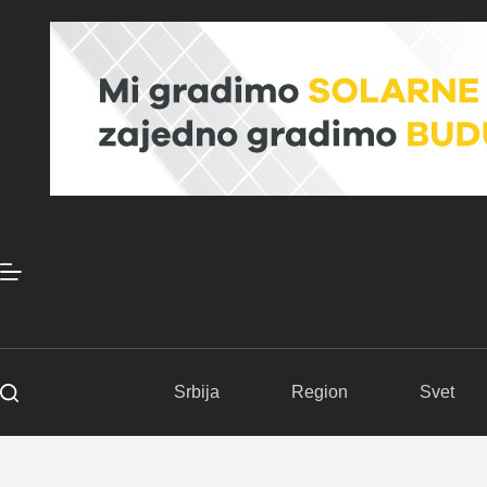
Skip
to
content
Srbija
Region
Svet