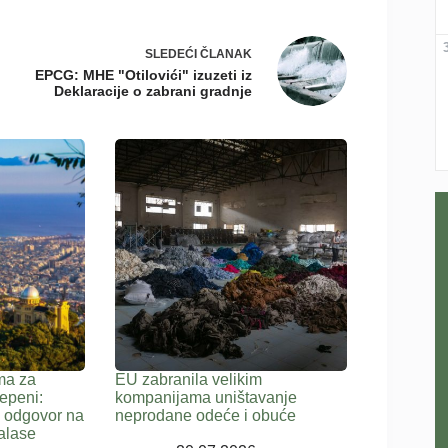
SLEDEĆI
ČLANAK
EPCG: MHE "Otilovići" izuzeti iz
Deklaracije o zabrani gradnje
ma za
EU zabranila velikim
epeni:
kompanijama uništavanje
a odgovor na
neprodane odeće i obuće
alase