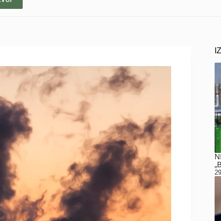
I
N
„
29