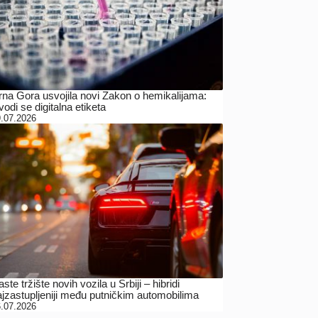
rna Gora usvojila novi Zakon o hemikalijama:
odi se digitalna etiketa
.07.2026
ste tržište novih vozila u Srbiji – hibridi
ajzastupljeniji među putničkim automobilima
.07.2026