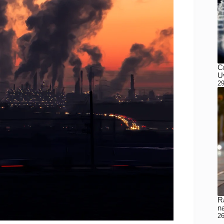
C
Uv
29
Ra
n
26