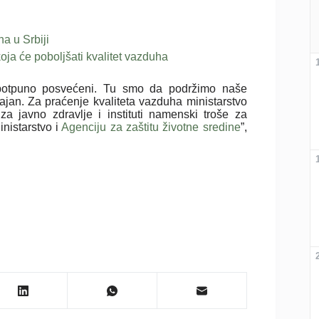
ha u Srbiji
koja će poboljšati kvalitet vazduha
mo potpuno posvećeni. Tu smo da podržimo naše
ačajan. Za praćenje kvaliteta vazduha ministarstvo
a javno zdravlje i instituti namenski troše za
inistarstvo i
Agenciju za zaštitu životne sredine
”,