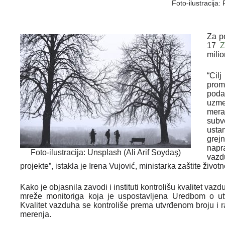
Foto-ilustracija:
Za p
17
Z
milio
“Cil
prom
poda
uzme
mer
subv
usta
grej
napr
Foto-ilustracija: Unsplash (Ali Arif Soydaş)
vazd
projekte”, istakla je Irena Vujović, ministarka zaštite život
Kako je objasnila zavodi i instituti kontrolišu kvalitet v
mreže monitoriga koja je uspostavljena Uredbom o utv
Kvalitet vazduha se kontroliše prema utvrđenom broju i r
merenja.