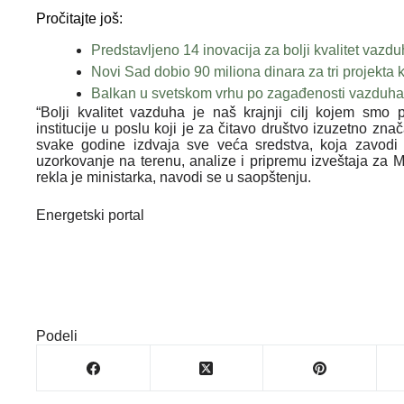
Pročitajte još:
Predstavljeno 14 inovacija za bolji kvalitet vazdu
Novi Sad dobio 90 miliona dinara za tri projekta 
Balkan u svetskom vrhu po zagađenosti vazduha
“Bolji kvalitet vazduha je naš krajnji cilj kojem s
institucije u poslu koji je za čitavo društvo izuzetno zn
svake godine izdvaja sve veća sredstva, koja zavodi z
uzorkovanje na terenu, analize i pripremu izveštaja za M
rekla je ministarka, navodi se u saopštenju.
Energetski portal
Podeli