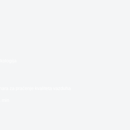
kologija
inara za praćenje kvaliteta vazduha
1 min