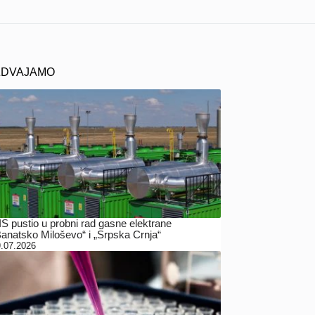
ZDVAJAMO
IS pustio u probni rad gasne elektrane
Banatsko Miloševo“ i „Srpska Crnja“
.07.2026