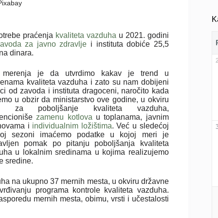
 Pixabay
K
otrebe praćenja
kvaliteta vazduha
u 2021. godini
avoda za javno zdravlje
i instituta dobiće 25,5
na dinara.
j merenja je da utvrdimo kakav je trend u
enama kvaliteta vazduha i zato su nam dobijeni
ci od zavoda i instituta dragoceni, naročito kada
mo u obzir da ministarstvo ove godine, u okviru
a za poboljšanje kvaliteta vazduha,
encioniše
zamenu kotlova
u toplanama, javnim
novama i
individualnim ložištima
. Već u sledećoj
noj sezoni imaćemo podatke u kojoj meri je
avljen pomak po pitanju poboljšanja kvaliteta
uha u lokalnim sredinama u kojima realizujemo
ne sredine.
azduha na ukupno 37 mernih mesta, u okviru državne
rđivanju programa kontrole kvaliteta vazduha.
asporedu mernih mesta, obimu, vrsti i učestalosti