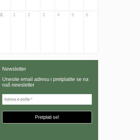
31
1
2
3
4
5
6
Newsletter
Unesite email adresu i pretplatite se na
naš newsletter