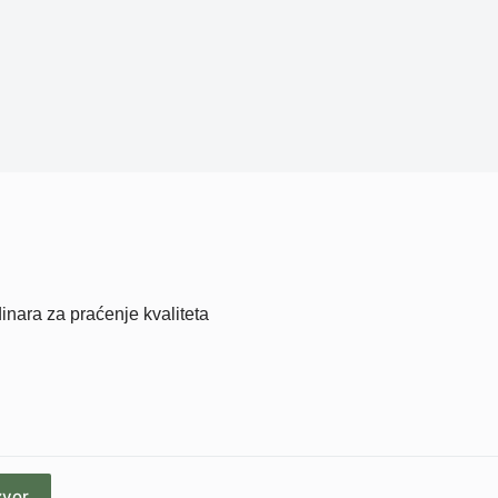
dinara za praćenje kvaliteta
zvor