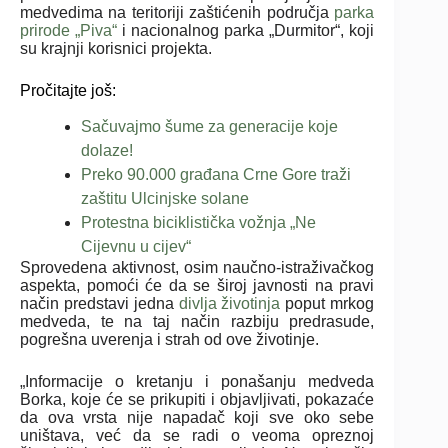
medvedima na teritoriji zaštićenih područja
parka
prirode „Piva“
i nacionalnog parka „Durmitor“, koji
su krajnji korisnici projekta.
Pročitajte još:
Sačuvajmo šume za generacije koje
dolaze!
Preko 90.000 građana Crne Gore traži
zaštitu Ulcinjske solane
Protestna biciklistička vožnja „Ne
Cijevnu u cijev“
Sprovedena aktivnost, osim naučno-istraživačkog
aspekta, pomoći će da se široj javnosti na pravi
način predstavi jedna
divlja životinja
poput mrkog
medveda, te na taj način razbiju predrasude,
pogrešna uverenja i strah od ove životinje.
„Informacije o kretanju i ponašanju medveda
Borka, koje će se prikupiti i objavljivati, pokazaće
da ova vrsta nije napadač koji sve oko sebe
uništava, već da se radi o veoma opreznoj