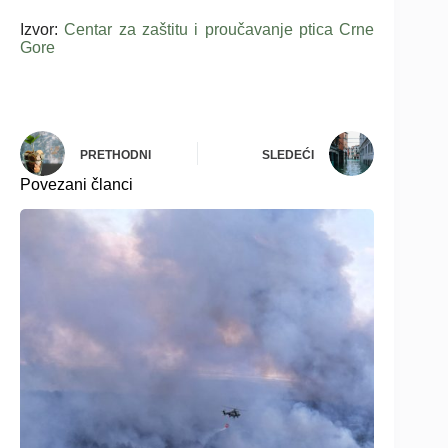
Izvor:
Centar za zaštitu i proučavanje ptica Crne
Gore
PRETHODNI
SLEDEĆI
Povezani članci