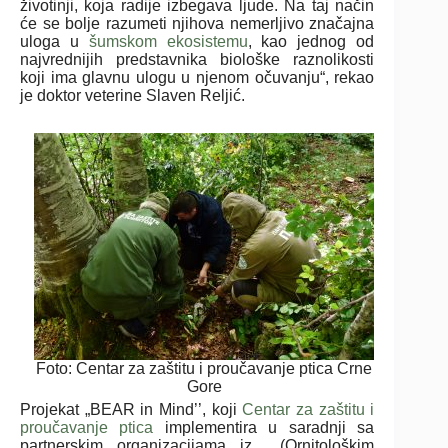
životinji, koja radije izbegava ljude. Na taj način
će se bolje razumeti njihova nemerljivo značajna
uloga u
šumskom ekosistemu
, kao jednog od
najvrednijih predstavnika biološke raznolikosti
koji ima glavnu ulogu u njenom očuvanju“, rekao
je doktor veterine Slaven Reljić.
Foto: Centar za zaštitu i proučavanje ptica Crne
Gore
Projekat „BEAR in Mind’’, koji
Centar za zaštitu i
proučavanje ptica
implementira u saradnji sa
partnerskim organizacijama iz (Ornitološkim