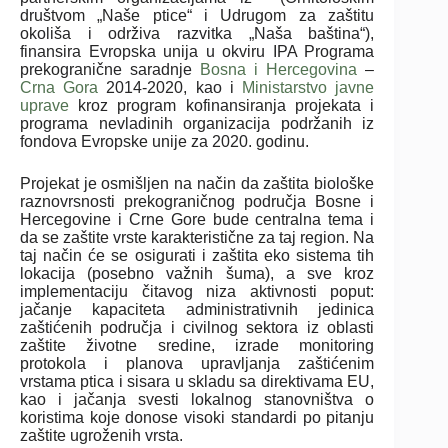
društvom „Naše ptice“ i Udrugom za zaštitu
okoliša i održiva razvitka „Naša baština“),
finansira Evropska unija u okviru IPA Programa
prekogranične saradnje
Bosna i Hercegovina
–
Crna Gora
2014-2020, kao i
Ministarstvo javne
uprave
kroz program kofinansiranja projekata i
programa nevladinih organizacija podržanih iz
fondova Evropske unije za 2020. godinu.
Projekat je osmišljen na način da zaštita biološke
raznovrsnosti prekograničnog područja Bosne i
Hercegovine i Crne Gore bude centralna tema i
da se zaštite vrste karakteristične za taj region. Na
taj način će se osigurati i zaštita eko sistema tih
lokacija (posebno važnih šuma), a sve kroz
implementaciju čitavog niza aktivnosti poput:
jačanje kapaciteta administrativnih jedinica
zaštićenih područja i civilnog sektora iz oblasti
zaštite životne sredine, izrade monitoring
protokola i planova upravljanja zaštićenim
vrstama ptica i sisara u skladu sa direktivama EU,
kao i jačanja svesti lokalnog stanovništva o
koristima koje donose visoki standardi po pitanju
zaštite ugroženih vrsta.