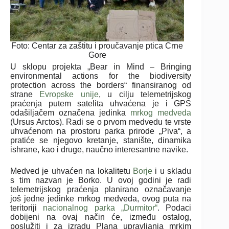
Foto: Centar za zaštitu i proučavanje ptica Crne
Gore
U sklopu projekta „Bear in Mind – Bringing
environmental actions for the biodiversity
protection across the borders“ finansiranog od
strane
Evropske unije
, u cilju telemetrijskog
praćenja putem satelita uhvaćena je i GPS
odašiljačem označena jedinka
mrkog medveda
(Ursus Arctos). Radi se o prvom medvedu te vrste
uhvaćenom na prostoru parka prirode „Piva“, a
pratiće se njegovo kretanje, stanište, dinamika
ishrane, kao i druge, naučno interesantne navike.
Medved je uhvaćen na lokalitetu
Borje
i u skladu
s tim nazvan je Borko. U ovoj godini je radi
telemetrijskog praćenja planirano označavanje
još jedne jedinke mrkog medveda, ovog puta na
teritoriji
nacionalnog parka „Durmitor“
. Podaci
dobijeni na ovaj način će, između ostalog,
poslužiti i za izradu Plana upravljanja mrkim