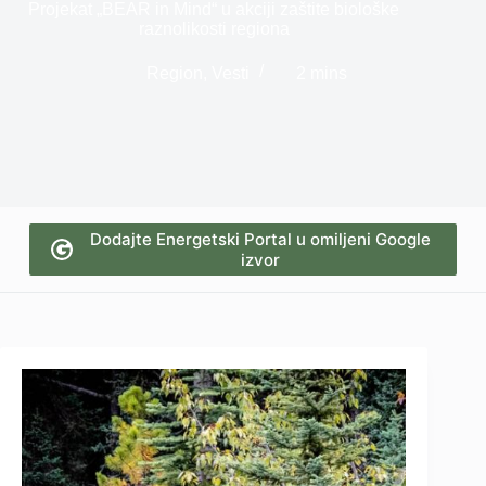
Projekat „BEAR in Mind“ u akciji zaštite biološke
raznolikosti regiona
Region
,
Vesti
2 mins
Dodajte Energetski Portal u omiljeni Google
izvor