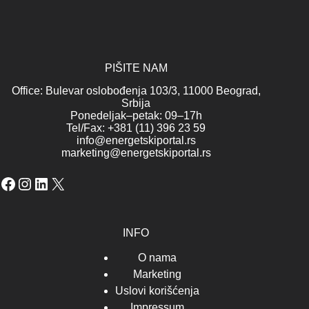
PIŠITE NAM
Office: Bulevar oslobođenja 103/3, 11000 Beograd,
Srbija
Ponedeljak–petak: 09–17h
Tel/Fax: +381 (11) 396 23 59
info@energetskiportal.rs
marketing@energetskiportal.rs
Facebook
Instagram
LinkedIn
X
INFO
O nama
Marketing
Uslovi korišćenja
Impressum