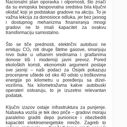
Nacionalni plan oporavka i otpornosti, što znači
da su evropska bespovratna sredstva bila ključni
okidač koji je podstakao gradove na akciju. To je
važna lekcija za donosioce odluka, jer bez jasnog
i dostupnog mehanizma finansiranja mnogi
gradovi ne bi imali kapacitet za ovakvu
transformaciju samostalno.
Što se tiče prednosti, električni autobusi ne
emituju CO₂ niti druge štetne gasove, smanjuju
nivo buke u urbanim sredinama i građanima
donose tiši i moderniji javni prevoz. Pored
ekoloških koristi, ekonomski argument postaje
sve jasniji – naši podaci za Osijek pokazuju
procenjene uštede od oko 40 odsto u troškovima
energije po kilometru u poređenju sa dizel-
vozilima. Na kilometražama kakve autobuski
operateri ostvaruju, to je izuzetno relevantan
podatak.
Ključni izazov ostaje infrastruktura za punjenje.
Nabavka vozila je tek deo priče – gradovi moraju
paralelno graditi depo punionice i obezbediti
kapacitet elektroenergetske mreže. Zagreb to