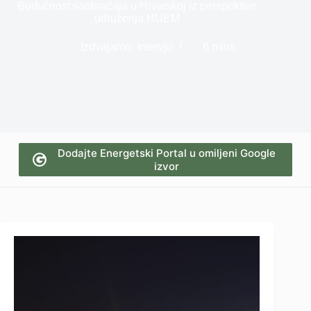
Budućnost saobraćaja u Hrvatskoj iz perspektive
udruženja HUEM
Izdvajamo
,
Intervju
6 mins
Dodajte Energetski Portal u omiljeni Google
izvor