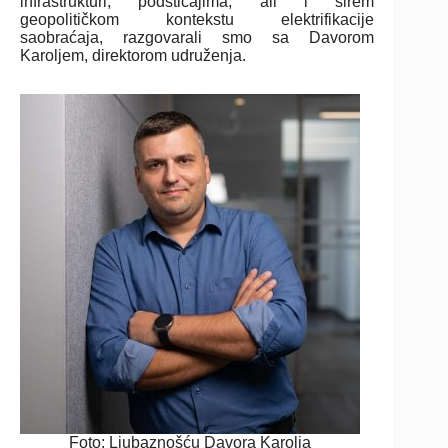
infrastrukturi, podsticajima, ali i širem
geopolitičkom kontekstu elektrifikacije
saobraćaja, razgovarali smo sa Davorom
Karoljem, direktorom udruženja.
Foto: Ljubaznošću Davora Karolja