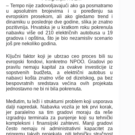
– Tempo nije zadovoljavajući ako ga posmatramo
u apsolutnim brojevima i u poređenju sa
evropskim prosekom, ali ako gledamo trend i
dinamiku u poslednje dve godine, slika je znatno
pozitivnija. Hrvatska je u kratkom roku pokrenula
nabavku više od 210 električnih autobusa u 19
gradova i opština, što je bio nezamisliv scenario
još pre nekoliko godina.
Ključni faktor koji je ubrzao ceo proces bili su
evropski fondovi, konkretno NPOO. Gradovi po
pravilu nemaju kapital za ovakve investicije iz
sopstvenih budžeta, a električni autobus u
nabavci košta znatno više od dizelskog, pa bez
bespovratnih sredstava većina ovih projekata
jednostavno ne bi ni bila pokrenuta.
Međutim, tu leži i strukturni problem koji usporava
dalji napredak. Nabavka vozila je tek prvi korak,
jer paralelno sa tim gradovi moraju da reše
izgradnju terminala za punjenje koji su tehnički
kompleksni i finansijski zahtevni. Manji gradovi
često nemaju ni administrativni kapacitet za
pripremu takvih projekata, niti tehničku stručnost