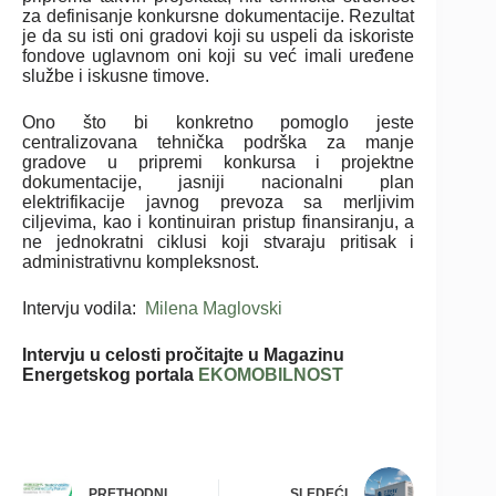
za definisanje konkursne dokumentacije. Rezultat
je da su isti oni gradovi koji su uspeli da iskoriste
fondove uglavnom oni koji su već imali uređene
službe i iskusne timove.
Ono što bi konkretno pomoglo jeste
centralizovana tehnička podrška za manje
gradove u pripremi konkursa i projektne
dokumentacije, jasniji nacionalni plan
elektrifikacije javnog prevoza sa merljivim
ciljevima, kao i kontinuiran pristup finansiranju, a
ne jednokratni ciklusi koji stvaraju pritisak i
administrativnu kompleksnost.
Intervju vodila:
Milena Maglovski
Intervju u celosti pročitajte u Magazinu
Energetskog portala
EKOMOBILNOST
PRETHODNI
SLEDEĆI