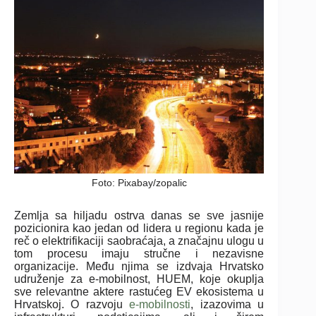
Foto: Pixabay/zopalic
Zemlja sa hiljadu ostrva danas se sve jasnije
pozicionira kao jedan od lidera u regionu kada je
reč o elektrifikaciji saobraćaja, a značajnu ulogu u
tom procesu imaju stručne i nezavisne
organizacije. Među njima se izdvaja Hrvatsko
udruženje za e-mobilnost, HUEM, koje okuplja
sve relevantne aktere rastućeg EV ekosistema u
Hrvatskoj. O razvoju
e-mobilnosti
, izazovima u