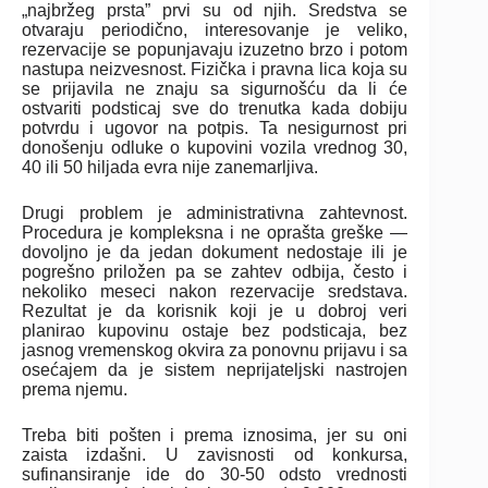
„najbržeg prsta” prvi su od njih. Sredstva se
otvaraju periodično, interesovanje je veliko,
rezervacije se popunjavaju izuzetno brzo i potom
nastupa neizvesnost. Fizička i pravna lica koja su
se prijavila ne znaju sa sigurnošću da li će
ostvariti podsticaj sve do trenutka kada dobiju
potvrdu i ugovor na potpis. Ta nesigurnost pri
donošenju odluke o kupovini vozila vrednog 30,
40 ili 50 hiljada evra nije zanemarljiva.
Drugi problem je administrativna zahtevnost.
Procedura je kompleksna i ne oprašta greške —
dovoljno je da jedan dokument nedostaje ili je
pogrešno priložen pa se zahtev odbija, često i
nekoliko meseci nakon rezervacije sredstava.
Rezultat je da korisnik koji je u dobroj veri
planirao kupovinu ostaje bez podsticaja, bez
jasnog vremenskog okvira za ponovnu prijavu i sa
osećajem da je sistem neprijateljski nastrojen
prema njemu.
Treba biti pošten i prema iznosima, jer su oni
zaista izdašni. U zavisnosti od konkursa,
sufinansiranje ide do 30-50 odsto vrednosti