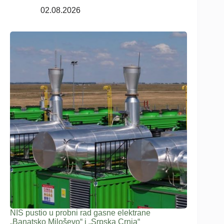
02.08.2026
NIS pustio u probni rad gasne elektrane
„Banatsko Miloševo“ i „Srpska Crnja“