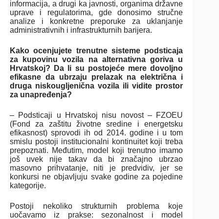
informacija, a drugi ka javnosti, organima državne
uprave i regulatorima, gde donosimo stručne
analize i konkretne preporuke za uklanjanje
administrativnih i infrastrukturnih barijera.
Kako ocenjujete trenutne sisteme podsticaja
za kupovinu vozila na alternativna goriva u
Hrvatskoj?
Da li su postojeće mere dovoljno
efikasne da ubrzaju prelazak na električna i
druga niskougljenična vozila ili vidite prostor
za unapređenja?
– Podsticaji u Hrvatskoj nisu novost – FZOEU
(Fond za zaštitu životne sredine i energetsku
efikasnost) sprovodi ih od 2014. godine i u tom
smislu postoji institucionalni kontinuitet koji treba
prepoznati. Međutim, model koji trenutno imamo
još uvek nije takav da bi značajno ubrzao
masovno prihvatanje, niti je predvidiv, jer se
konkursi ne objavljuju svake godine za pojedine
kategorije.
Postoji nekoliko strukturnih problema koje
uočavamo iz prakse: sezonalnost i model