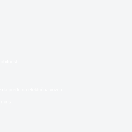
obilnost
da pređu na električna vozila
 mins