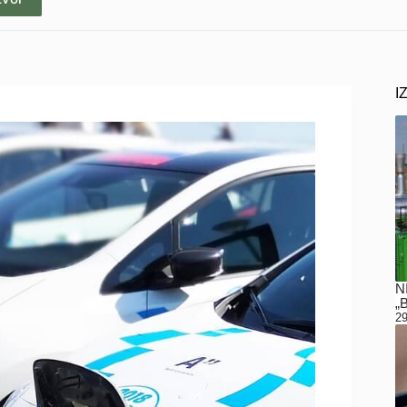
I
N
„
29