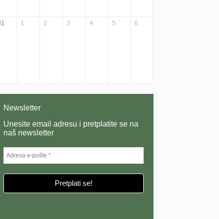
31
1
2
3
4
5
6
Newsletter
Unesite email adresu i pretplatite se na
naš newsletter