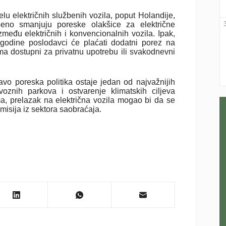
u električnih službenih vozila, poput Holandije,
peno smanjuju poreske olakšice za električne
među električnih i konvencionalnih vozila. Ipak,
godine poslodavci će plaćati dodatni porez na
ma dostupni za privatnu upotrebu ili svakodnevni
vo poreska politika ostaje jedan od najvažnijih
 voznih parkova i ostvarenje klimatskih ciljeva
a, prelazak na električna vozila mogao bi da se
misija iz sektora saobraćaja.