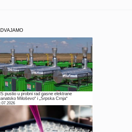
ZDVAJAMO
IS pustio u probni rad gasne elektrane
Banatsko Miloševo“ i „Srpska Crnja“
.07.2026