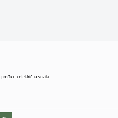
pređu na električna vozila
zvor