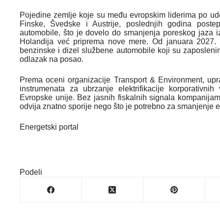
Pojedine zemlje koje su među evropskim liderima po udel
Finske, Švedske i Austrije, poslednjih godina poste
automobile, što je dovelo do smanjenja poreskog jaza iz
Holandija već priprema nove mere. Od januara 2027. 
benzinske i dizel službene automobile koji su zaposleni
odlazak na posao.
Prema oceni organizacije Transport & Environment, upra
instrumenata za ubrzanje elektrifikacije korporativnih
Evropske unije. Bez jasnih fiskalnih signala kompanijam
odvija znatno sporije nego što je potrebno za smanjenje e
Energetski portal
Podeli