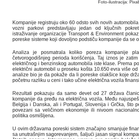
Foto-ilustracija: Pix
Kompanije registruju oko 60 odsto svih novih automobila 
vozni parkovi predstavljaju jedan od ključnih pokret
istraživanje organizacije
Transport & Environment
pokazu
poreske sisteme koji dovoljno podstiču kompanije da se op
Analiza je posmatrala koliko poreza kompanije pl
četvorogodišnjeg perioda korišćenja. Taj iznos je zat
električnog i benzinskog automobila iste klase. Prema 
električni automobil u proseku košta 10.650 evra više o
analize bio je da pokaže da li poreske olakšice koje
početnu razliku u ceni i tako učine električna vozila finans
Rezultati pokazuju da samo devet od 27 država člani
kompanije da pređu na električna vozila. Među najuspeš
Belgija i Danska, ali i Portugal, Slovenija i Grčka, što 
povezani sa veličinom ekonomije ili nivoom nacionaln
politika osmišljena.
U ovim državama poreski sistem značajno smanjuje finansi
sa unutrašnjim sagorevanjem, šaljući jasan signal kompan