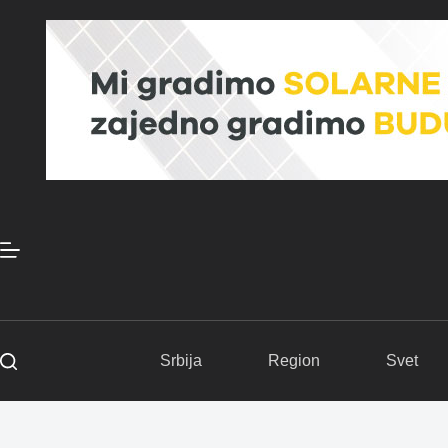
Skip
to
content
Srbija
Region
Svet