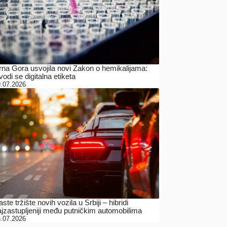
rna Gora usvojila novi Zakon o hemikalijama:
odi se digitalna etiketa
.07.2026
ste tržište novih vozila u Srbiji – hibridi
ajzastupljeniji među putničkim automobilima
.07.2026