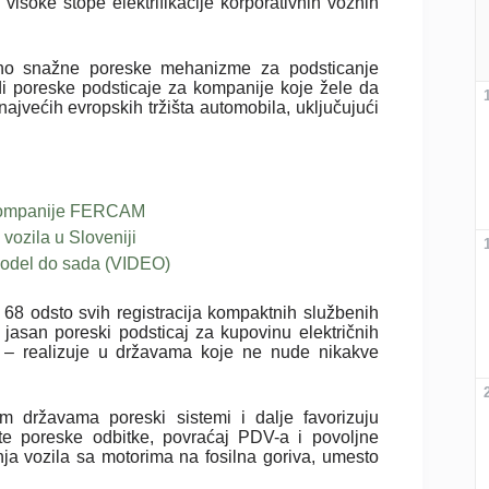
visoke stope elektrifikacije korporativnih voznih
jno snažne poreske mehanizme za podsticanje
di poreske podsticaje za kompanije koje žele da
 najvećih evropskih tržišta automobila, uključujući
otu kompanije FERCAM
vozila u Sloveniji
 model do sada (VIDEO)
 68 odsto svih registracija kompaktnih službenih
asan poreski podsticaj za kupovinu električnih
to – realizuje u državama koje ne nude nikakve
m državama poreski sistemi i dalje favorizuju
ite poreske odbitke, povraćaj PDV-a i povoljne
a vozila sa motorima na fosilna goriva, umesto