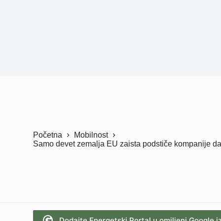
Početna
Mobilnost
Samo devet zemalja EU zaista podstiče kompanije da 
Dodajte Energetski Portal u omiljeni Google i