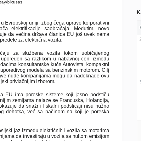
abay/bixusas
K
u Evropskoj uniji, zbog čega upravo korporativni
ača elektrifikacije saobraćaja. Međutim, novo
je da većina država članica EU još uvek nema
redele za električna vozila.
aćaju za službena vozila tokom uobičajenog
im upoređen sa razlikom u nabavnoj ceni između
podacima konsultantske kuće
Autovista
, kompaktni
d uporedivog modela sa benzinskim motorom. Cilj
 države nude kompanijama mogu da nadoknade ovu
ijski privlačnijim izborom.
ca EU ima poreske sisteme koji jasno podstiču
nijim zemljama nalaze se Francuska, Holandija,
pokazuje da snažni fiskalni podsticaji nisu nužno
og dohotka, već sa načinom na koji je poreska
jski jaz između električnih i vozila sa motorima
ijama da investiraju u vozila sa nultom emisijom