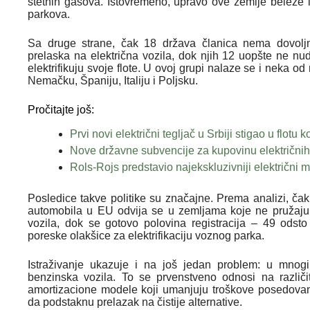
štetnih gasova. Istovremeno, upravo ove zemlje beleže i 
parkova.
Sa druge strane, čak 18 država članica nema dovol
prelaska na električna vozila, dok njih 12 uopšte ne nu
elektrifikuju svoje flote. U ovoj grupi nalaze se i neka od
Nemačku, Španiju, Italiju i Poljsku.
Pročitajte još:
Prvi novi električni tegljač u Srbiji stigao u fl
Nove državne subvencije za kupovinu električnih 
Rols-Rojs predstavio najekskluzivniji električni
Posledice takve politike su značajne. Prema analizi, čak
automobila u EU odvija se u zemljama koje ne pružaju j
vozila, dok se gotovo polovina registracija – 49 ods
poreske olakšice za elektrifikaciju voznog parka.
Istraživanje ukazuje i na još jedan problem: u mnogi
benzinska vozila. To se prvenstveno odnosi na različ
amortizacione modele koji umanjuju troškove posedovanj
da podstaknu prelazak na čistije alternative.