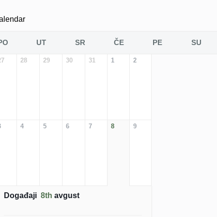
alendar
PO
UT
SR
ČE
PE
SU
27
28
29
30
31
1
2
3
4
5
6
7
8
9
Događaji
8th
avgust