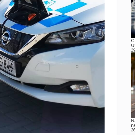
C
Uv
29
Ra
n
26