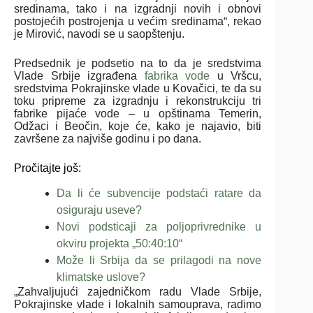
sredinama, tako i na izgradnji novih i obnovi
postojećih postrojenja u većim sredinama“, rekao
je Mirović, navodi se u saopštenju.
Predsednik je podsetio na to da je sredstvima
Vlade Srbije izgrađena
fabrika vode
u Vršcu,
sredstvima Pokrajinske vlade u Kovačici, te da su
toku pripreme za izgradnju i rekonstrukciju tri
fabrike pijaće vode – u opštinama Temerin,
Odžaci i Beočin, koje će, kako je najavio, biti
završene za najviše godinu i po dana.
Pročitajte još:
Da li će subvencije podstaći ratare da
osiguraju useve?
Novi podsticaji za poljoprivrednike u
okviru projekta „50:40:10“
Može li Srbija da se prilagodi na nove
klimatske uslove?
„Zahvaljujući zajedničkom radu Vlade Srbije,
Pokrajinske vlade i lokalnih samouprava, radimo