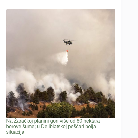
Na Žaračkoj planini gori više od 80 hektara
borove šume; u Deliblatskoj peščari bolja
situacija