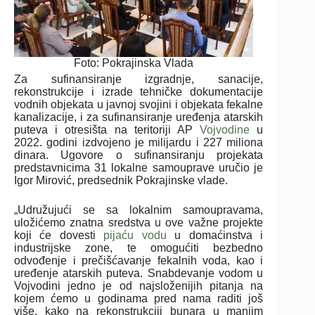
Foto: Pokrajinska Vlada
Za sufinansiranje izgradnje, sanacije,
rekonstrukcije i izrade tehničke dokumentacije
vodnih objekata u javnoj svojini i objekata fekalne
kanalizacije, i za sufinansiranje uređenja atarskih
puteva i otresišta na teritoriji AP
Vojvodine
u
2022. godini izdvojeno je milijardu i 227 miliona
dinara. Ugovore o sufinansiranju projekata
predstavnicima 31 lokalne samouprave uručio je
Igor Mirović, predsednik Pokrajinske vlade.
„Udružujući se sa lokalnim samoupravama,
uložićemo znatna sredstva u ove važne projekte
koji će dovesti
pijaću vodu
u domaćinstva i
industrijske zone, te omogućiti bezbedno
odvođenje i prečišćavanje fekalnih voda, kao i
uređenje atarskih puteva. Snabdevanje vodom u
Vojvodini jedno je od najsloženijih pitanja na
kojem ćemo u godinama pred nama raditi još
više, kako na rekonstrukciji bunara u manjim