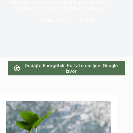
Vojvodina – Za nove investicije u poljoprivredu i
vodoprivredu više od 1,22 milijarde dinara
Srbija
,
Vesti
2 mins
Dodajte Energetski Portal u omiljeni Google
izvor