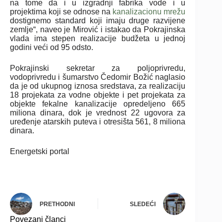
na tome da i u izgradnji fabrika vode i u
projektima koji se odnose na
kanalizacionu mrežu
dostignemo standard koji imaju druge razvijene
zemlje“, naveo je Mirović i istakao da Pokrajinska
vlada ima stepen realizacije budžeta u jednoj
godini veći od 95 odsto.
Pokrajinski sekretar za poljoprivredu,
vodoprivredu i šumarstvo Čedomir Božić naglasio
da je od ukupnog iznosa sredstava, za realizaciju
18 projekata za vodne objekte i pet projekata za
objekte fekalne kanalizacije opredeljeno 665
miliona dinara, dok je vrednost 22 ugovora za
uređenje atarskih puteva i otresišta 561, 8 miliona
dinara.
Energetski portal
PRETHODNI
SLEDEĆI
Povezani članci