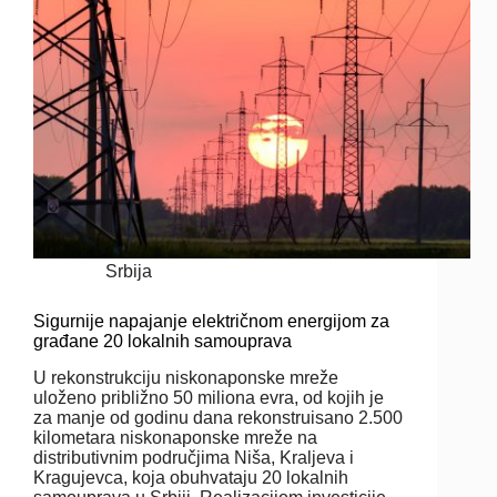
Srbija
Sigurnije napajanje električnom energijom za
građane 20 lokalnih samouprava
U rekonstrukciju niskonaponske mreže
uloženo približno 50 miliona evra, od kojih je
za manje od godinu dana rekonstruisano 2.500
kilometara niskonaponske mreže na
distributivnim područjima Niša, Kraljeva i
Kragujevca, koja obuhvataju 20 lokalnih