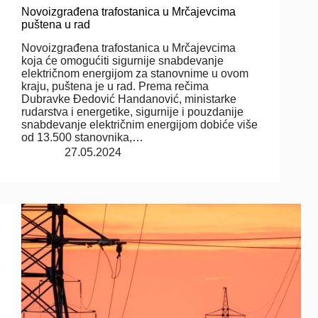
Novoizgrađena trafostanica u Mrčajevcima
puštena u rad
Novoizgrađena trafostanica u Mrčajevcima
koja će omogućiti sigurnije snabdevanje
električnom energijom za stanovnime u ovom
kraju, puštena je u rad. Prema rečima
Dubravke Đedović Handanović, ministarke
rudarstva i energetike, sigurnije i pouzdanije
snabdevanje električnim energijom dobiće više
od 13.500 stanovnika,…
27.05.2024