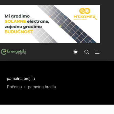
Skip
to
content
pametna brojila
Početna
pametna brojila