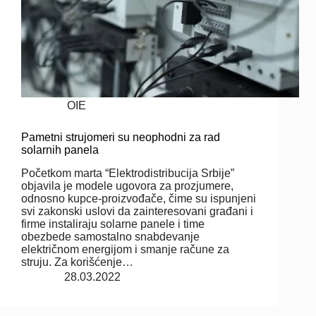
OIE
Pametni strujomeri su neophodni za rad
solarnih panela
Početkom marta “Elektrodistribucija Srbije”
objavila je modele ugovora za prozjumere,
odnosno kupce-proizvođače, čime su ispunjeni
svi zakonski uslovi da zainteresovani građani i
firme instaliraju solarne panele i time
obezbede samostalno snabdevanje
električnom energijom i smanje račune za
struju. Za korišćenje…
28.03.2022