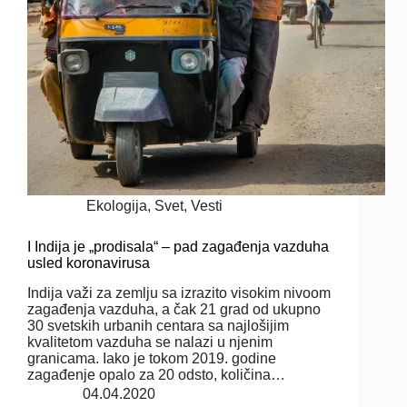
Ekologija
,
Svet
,
Vesti
I Indija je „prodisala“ – pad zagađenja vazduha
usled koronavirusa
Indija važi za zemlju sa izrazito visokim nivoom
zagađenja vazduha, a čak 21 grad od ukupno
30 svetskih urbanih centara sa najlošijim
kvalitetom vazduha se nalazi u njenim
granicama. Iako je tokom 2019. godine
zagađenje opalo za 20 odsto, količina…
04.04.2020