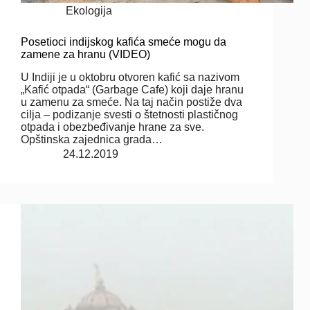
Ekologija
Posetioci indijskog kafića smeće mogu da
zamene za hranu (VIDEO)
U Indiji je u oktobru otvoren kafić sa nazivom
„Kafić otpada“ (Garbage Cafe) koji daje hranu
u zamenu za smeće. Na taj način postiže dva
cilja – podizanje svesti o štetnosti plastičnog
otpada i obezbeđivanje hrane za sve.
Opštinska zajednica grada…
24.12.2019