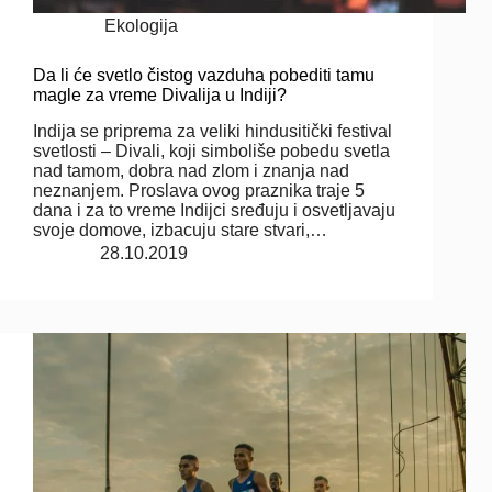
Ekologija
Da li će svetlo čistog vazduha pobediti tamu
magle za vreme Divalija u Indiji?
Indija se priprema za veliki hindusitički festival
svetlosti – Divali, koji simboliše pobedu svetla
nad tamom, dobra nad zlom i znanja nad
neznanjem. Proslava ovog praznika traje 5
dana i za to vreme Indijci sređuju i osvetljavaju
svoje domove, izbacuju stare stvari,…
28.10.2019