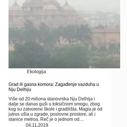
Ekologija
Grad ili gasna komora: Zagađenje vazduha u
Nju Delhiju
Više od 20 miliona stanovnika Nju Delhija i
dalje se danas guši u toksičnom smogu, zbog
kog su zatvorene škole i gradilišta. Magla je od
jutros ušla u zgrade, poslovne prostore, ali i
stanice metroa. Reč je o jednom od…
04.11.2019