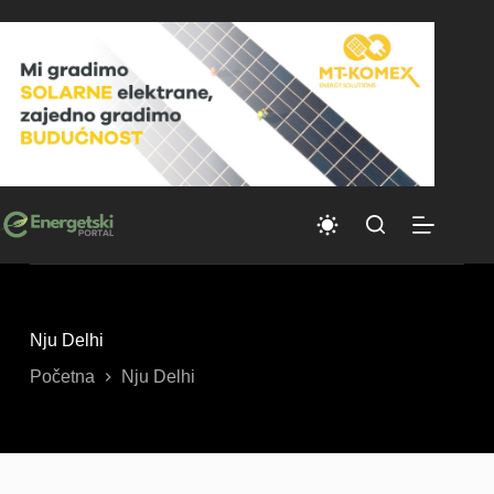
Skip
to
content
Nju Delhi
Početna
Nju Delhi