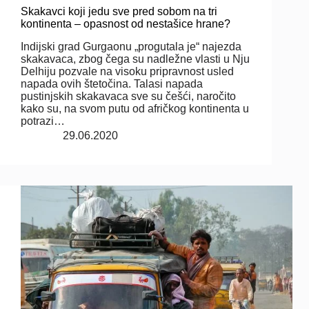
Skakavci koji jedu sve pred sobom na tri
kontinenta – opasnost od nestašice hrane?
Indijski grad Gurgaonu „progutala je“ najezda
skakavaca, zbog čega su nadležne vlasti u Nju
Delhiju pozvale na visoku pripravnost usled
napada ovih štetočina. Talasi napada
pustinjskih skakavaca sve su češći, naročito
kako su, na svom putu od afričkog kontinenta u
potrazi…
29.06.2020