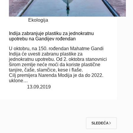
Ekologija
Indija zabranjuje plastiku za jednokratnu
upotrebu na Gandijev rođendan
U oktobru, na 150. rođendan Mahatme Gandi
Indija će uvesti zabranu plastike za
jednokratnu upotrebu. Od 2. oktobra stanovnici
širom zemlje neće moći da koriste plastične
tanjire, čaše, slamčice, kese i flaše.
Cilj premijera Narenda Modija je da do 2022.
uklone…
13.09.2019
SLEDEĆA