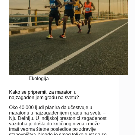
Ekologija
Kako se pripremiti za maraton u
najzagađenijem gradu na svetu?
Oko 40.000 ljudi planira da učestvuje u
maratonu u najzagađenijem gradu na svetu –
Nju Delhiju. U indijskoj prestonici zagađenost
vazduha je došla do kritičnog nivoa i može
imati veoma štetne posledice po zdravlje
stanovništva. Negde je smog toliko gust da se