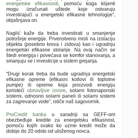
energetske efikasnosti
, pomoću koga klijenti
mogu izračunati uštede koje ostvaruju
investirajući u energetski efikasne tehnologije”,
objašnjava on.
Naglić kaže da treba investirati u smanjenje
potrošnje energije. Prvenstveno misli na izolaciju
objekta (posebno krova i zidova) kao i ugradnju
energetski efikasne stolarije. Na ovaj način se
štedi energija i povećava se komfor stanovanja, a
smanjuju se i investicije u sistem grejanja.
“Drugi korak treba da bude ugradnja energetski
efikasne opreme (efikasni kotlovi ili toplotne
pumpe) ili opreme koja proizvodi energiju
koristeći
obnovljive izvore
, solarni fotonaponski
sistemi, odnosno solarni paneli ili solarni sistemi
za zagrevanje vode”, ističe naš sagovornik.
ProCredit banka
u saradnji sa GEFF-om
obezbeđuje kredite za energetsku efikasnost,
pomoću kojih svako ko uzme kredit može da
dobije do 20 odsto od uloženog novca.