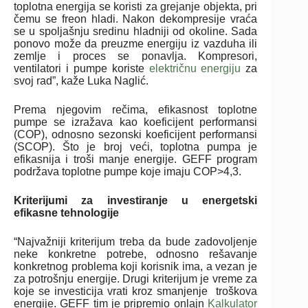
toplotna energija se koristi za grejanje objekta, pri
čemu se freon hladi. Nakon dekompresije vraća
se u spoljašnju sredinu hladniji od okoline. Sada
ponovo može da preuzme energiju iz vazduha ili
zemlje i proces se ponavlja. Kompresori,
ventilatori i pumpe koriste
električnu energiju
za
svoj rad”, kaže Luka Naglić.
Prema njegovim rečima, efikasnost toplotne
pumpe se izražava kao koeficijent performansi
(COP), odnosno sezonski koeficijent performansi
(SCOP). Što je broj veći, toplotna pumpa je
efikasnija i troši manje energije. GEFF program
podržava toplotne pumpe koje imaju COP>4,3.
Kriterijumi za investiranje u energetski
efikasne tehnologije
“
Najvažniji kriterijum treba da bude zadovoljenje
neke konkretne potrebe, odnosno rešavanje
konkretnog problema koji korisnik ima, a vezan je
za potrošnju energije. Drugi kriterijum je vreme za
koje se investicija vrati kroz smanjenje troškova
energije. GEFF tim je pripremio onlajn
Kalkulator