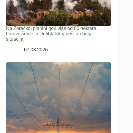
Na Žaračkoj planini gori više od 80 hektara
borove šume; u Deliblatskoj peščari bolja
situacija
07.08.2026