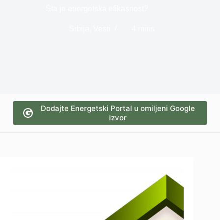
Šta je energetska efikasnost?
Srbija
,
Vesti
4 mins
Dodajte Energetski Portal u omiljeni Google
izvor