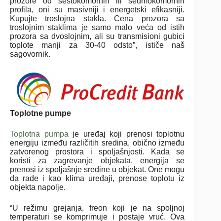
prozore od šestokomornih ili sedmokomornih
profila, oni su masivniji i energetski efikasniji.
Kupujte troslojna stakla. Cena prozora sa
troslojnim staklima je samo malo veća od istih
prozora sa dvoslojnim, ali su transmisioni gubici
toplote manji za 30-40 odsto”, ističe naš
sagovornik.
Toplotne pumpe
Toplotna pumpa
je uređaj koji prenosi toplotnu
energiju između različitih sredina, obično između
zatvorenog prostora i spoljašnjosti. Kada se
koristi za zagrevanje objekata, energija se
prenosi iz spoljašnje sredine u objekat. One mogu
da rade i kao klima uređaji, prenose toplotu iz
objekta napolje.
“U režimu grejanja, freon koji je na spoljnoj
temperaturi se komprimuje i postaje vruć. Ova