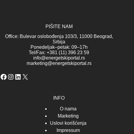
PIŠITE NAM
Office: Bulevar oslobođenja 103/3, 11000 Beograd,
Srbija
Ponedeljak–petak: 09–17h
Tel/Fax: +381 (11) 396 23 59
info@energetskiportal.rs
marketing@energetskiportal.rs
Facebook
Instagram
LinkedIn
X
INFO
O nama
Marketing
Uslovi korišćenja
Impressum