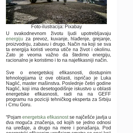
Foto-ilustracija: Pixabay
U svakodnevnom životu ljudi upotrebljavaju
energiju
za prevoz, kuvanje, hlađenje, grejanje,
proizvodnju, zabavu i drugo. Način na koji se sva
ta energija koristi veoma utiče na život i okolinu.
Zato je veoma važno da štedimo energiju,
racionalno je koristimo i to na najefikasniji način.
Sve o energetskoj efikasnosti, dostupnim
tehnologijama iz ove oblasti, ispričao je Luka
Naglić, master mašinstva. Poslednje četiri godine
Naglić, koji ima desetogodišnje iskustvo u oblasti
energetske efikasnosti, radi na na GEFF
programu na poziciji tehničkog eksperta za Srbiju
i Crnu Goru.
“Pojam
energetska efikasnost
se najčešće javlja u
dva moguća značenja, od kojih se jedno odnosi
na uređaje, a drugo na mere i ponašanja. Pod