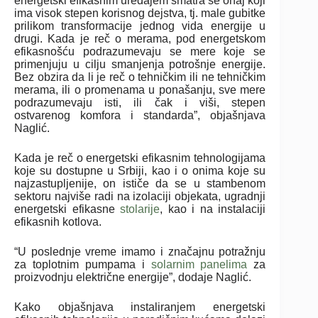
energetski efikasnim uređajem smatra se onaj koji
ima visok stepen korisnog dejstva, tj. male gubitke
prilikom transformacije jednog vida energije u
drugi. Kada je reč o merama, pod energetskom
efikasnošću podrazumevaju se mere koje se
primenjuju u cilju smanjenja potrošnje energije.
Bez obzira da li je reč o tehničkim ili ne tehničkim
merama, ili o promenama u ponašanju, sve mere
podrazumevaju isti, ili čak i viši, stepen
ostvarenog komfora i standarda”, objašnjava
Naglić.
Kada je reč o energetski efikasnim tehnologijama
koje su dostupne u Srbiji, kao i o onima koje su
najzastupljenije, on ističe da se u stambenom
sektoru najviše radi na izolaciji objekata, ugradnji
energetski efikasne
stolarije
, kao i na instalaciji
efikasnih kotlova.
“U poslednje vreme imamo i značajnu potražnju
za toplotnim pumpama i
solarnim panelima
za
proizvodnju električne energije”, dodaje Naglić.
Kako objašnjava instaliranjem energetski