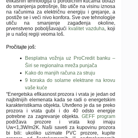
efikasnih tehnologija u porodičnim kućama dolazi
do smanjenja potrošnje, što utiče na visinu iznosa
na računima za električnu energiju i grejanje, a
postiže se i veći nivo konfora. Sve ove tehnologije
utiču na smanjenje zagađenja okoline,
prvenstveno poboljšavajući
kvalitet vazduha
, koji
je u našoj regiji veoma loš.
Pročitajte još:
Besplatna vožnja uz ProCredit banku –
Širi se regionalna mreža punjača
Kako do manjih računa za struju
9 koraka do solarne elektrane na krovu
vaše kuće
“Energetska efikasnost prozora i vrata je jedan od
najbitnijih elemenata kada se radi o energetskim
karakteristikama objekta. Utvrđeno je da se preko
prozora i vrata gubi i do 40 odsto energije
potrebne za zagrevanje objekta.
GEFF program
podržava prozore i vrata koji imaju
Uw<1,3W/m2K. Naši saveti za kupovinu prozora
bi bili: ukoliko uzimate PVC prozore, kupite