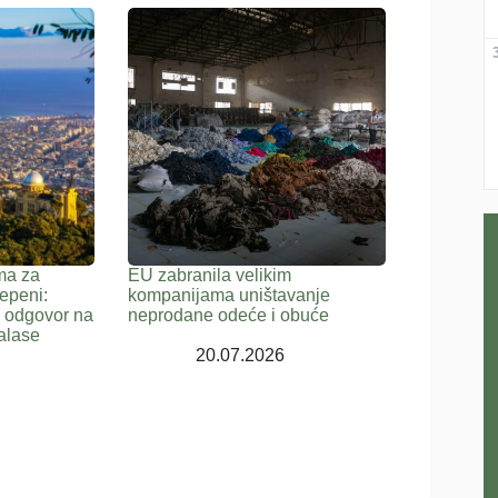
ma za
EU zabranila velikim
epeni:
kompanijama uništavanje
a odgovor na
neprodane odeće i obuće
alase
20.07.2026