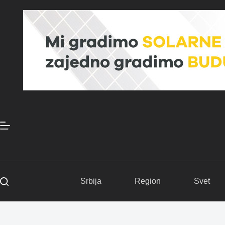
Skip
to
content
Srbija
Region
Svet