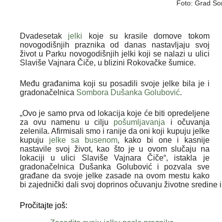
Foto: Grad S
Dvadesetak
jelki
koje su krasile domove tokom
novogodišnjih praznika od danas nastavljaju svoj
život u Parku novogodišnjih jelki koji se nalazi u ulici
Slaviše Vajnara Čiče, u blizini Rokovačke šumice.
Među građanima koji su posadili svoje jelke bila je i
gradonačelnica
Sombora
Dušanka Golubović
.
„Ovo je samo prva od lokacija koje će biti opredeljene
za ovu namenu u cilju
pošumljavanja
i očuvanja
zelenila. Afirmisali smo i ranije da oni koji kupuju jelke
kupuju
jelke sa busenom
, kako bi one i kasnije
nastavile svoj život, kao što je u ovom slučaju na
lokaciji u ulici Slaviše Vajnara Čiče“, istakla je
gradonačelnica Dušanka Golubović i pozvala sve
građane da svoje jelke zasade na ovom mestu kako
bi zajednički dali svoj doprinos očuvanju životne sredine 
Pročitajte još: