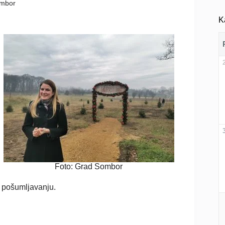
ombor
K
Foto: Grad Sombor
i pošumljavanju.