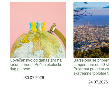
Čovečanstvo od danas živi na
Barselona se pripre
račun prirode: Počeo ekološki
temperature od 50 st
dug planete
Pokrenut projekat z
ekstremne toplotne t
30.07.2026
24.07.2026