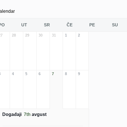
alendar
PO
UT
SR
ČE
PE
SU
27
28
29
30
31
1
2
3
4
5
6
7
8
9
Događaji
7th
avgust