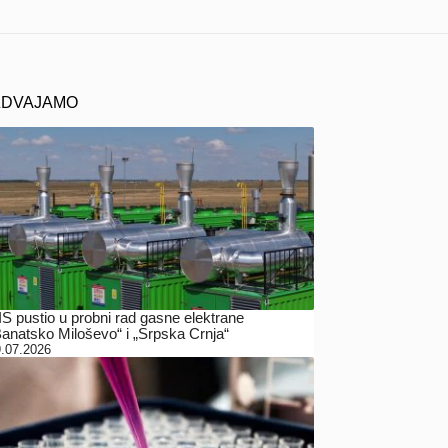
ZDVAJAMO
IS pustio u probni rad gasne elektrane
Banatsko Miloševo“ i „Srpska Crnja“
.07.2026