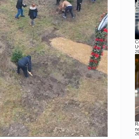
C
Uv
29
Ra
n
26