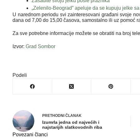
Zasadite svoju jelku posle praznika
„Zelenilo-Beograd” apeluje da se kupuju jelke 
U narednom periodu svi zainteresovani građani svoje n
dana od 7,00 do 15,00 časova, samostalno ili uz pomoć r
Za sve potrebne informacije možete se obratiti na broj te
Izvor:
Grad Sombor
Podeli
PRETHODNI
ČLANAK
Izumrla jedna od najvećih i
najstarijih slatkovodnih riba
Povezani članci