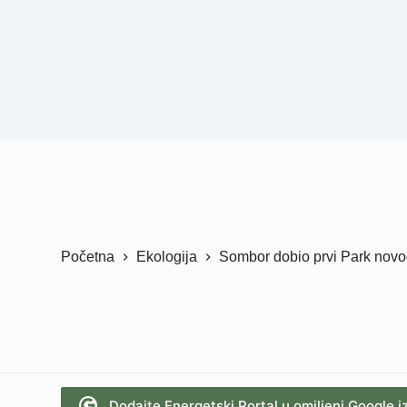
Početna
Ekologija
Sombor dobio prvi Park novog
Dodajte Energetski Portal u omiljeni Google i