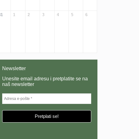
31
1
2
3
4
5
6
Newsletter
Unesite email adresu i pretplatite se na
naš newsletter