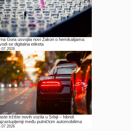
rna Gora usvojila novi Zakon o hemikalijama:
odi se digitalna etiketa
.07.2026
ste tržište novih vozila u Srbiji – hibridi
ajzastupljeniji među putničkim automobilima
.07.2026