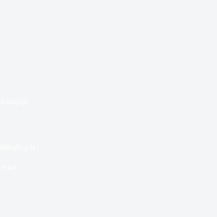
kologija
šnjih jelki
1 min