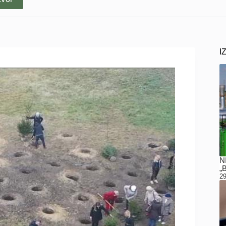
I
N
„
29