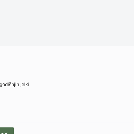
odišnjih jelki
zvor